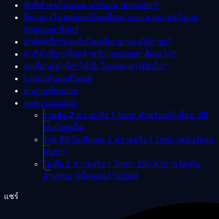
นักกีฬาคนไหนเหมาะกับเกม Imposter?
ทีมและสโมสรคู่แข่งไหนที่เหมาะจะเอามาเล่นในเกม
Imposter ที่สุด?
คำศัพท์กีฬาและลีกไหนที่เอามาเล่นได้ง่ายๆ?
คำกีฬาที่ยากที่สุดสำหรับ Imposter คืออะไร?
จะเลือกคู่คำกีฬาให้เป๊ะในแต่ละตาได้ยังไง?
ไปสนุกกันต่อที่ไหนดี
คำถามที่พบบ่อย
บทความแนะนำ
รวมฮิต 2 ความจริง 1 โกหก สำหรับแก๊งเพื่อน: 65
ประโยคเด็ด
รวม 80 ไอเดียเกม 2 ความจริง 1 โกหก (ฉบับวัยรุ่น
สนุกๆ)
ไอเดีย 2 ความจริง 1 โกหก: 250 คำถามจัดเต็ม
สำหรับปาร์ตี้สุดมันส์ (2026)
แชร์