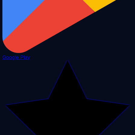
Google Play