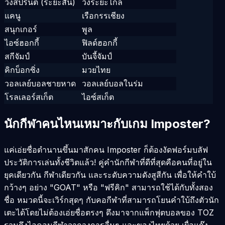
วิ่งสปรินต์ (ระยะสั้น)
วิ่งระยะไกล
แคนู
เรือกรรเชียง
สนุกเกอร์
พูล
ไอซ์ฮอกกี้
ฟิลด์ฮอกกี้
สกีจัมป์
บันจี้จัมป์
คิกบ็อกซิ่ง
มวยไทย
วอลเลย์บอลชายหาด
วอลเลย์บอลในร่ม
โรลเลอร์สเก็ต
ไอซ์สเก็ต
นักกีฬาคนไหนเหมาะกับเกม Imposter?
แค่เอ่ยชื่อตำนานขึ้นมาสักคน Imposter ก็ต้องงัดฟอร์มบลัฟ
ประวัติการเล่นทั้งชีวิตแล้ว! คู่คำนักกีฬาที่ดีที่สุดคือคนที่อยู่ใน
ยุคเดียวกัน กีฬาเดียวกัน และระดับความดังสูสีกัน เพื่อให้คำใบ้
กว้างๆ อย่าง "GOAT" หรือ "ฟรีคิก" สามารถใช้ได้กับทั้งสอง
ชื่อ หมวดนี้จะเวิร์กสุดๆ กับคอกีฬาที่สามารถโยนคำใบ้ถึงตัวนัก
เตะได้โดยไม่ต้องเอ่ยชื่อตรงๆ ดึงมาจากแพ็กฟุตบอลของ TOZ