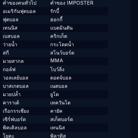
คำของคนทั่วไป
คำของ IMPOSTER
อเมริกันฟุตบอล
รักบี้
ฟุตบอล
ฮอกกี้
เทนนิส
แบดมินตัน
เบสบอล
คริกเก็ต
ว่ายน้ำ
กระโดดน้ำ
สกี
สโนว์บอร์ด
MMA
มวยสากล
กอล์ฟ
โบว์ลิ่ง
วอลเลย์บอล
ดอดจ์บอล
บาสเกตบอล
เนตบอล
มวยปล้ำ
ยูโด
คาราเต้
เทควันโด
เรือกรรเชียง
คายัค
เซิร์ฟบอร์ด
สเก็ตบอร์ด
พิคเคิลบอล
เทนนิส
โยคะ
พิลาทิส