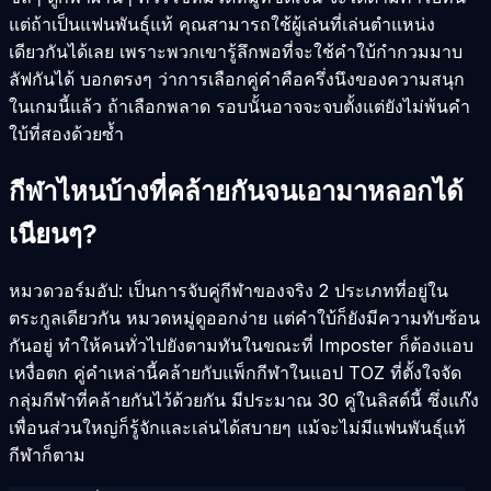
แต่ถ้าเป็นแฟนพันธุ์แท้ คุณสามารถใช้ผู้เล่นที่เล่นตำแหน่ง
เดียวกันได้เลย เพราะพวกเขารู้ลึกพอที่จะใช้คำใบ้กำกวมมาบ
ลัฟกันได้ บอกตรงๆ ว่าการเลือกคู่คำคือครึ่งนึงของความสนุก
ในเกมนี้แล้ว ถ้าเลือกพลาด รอบนั้นอาจจะจบตั้งแต่ยังไม่พ้นคำ
ใบ้ที่สองด้วยซ้ำ
กีฬาไหนบ้างที่คล้ายกันจนเอามาหลอกได้
เนียนๆ?
หมวดวอร์มอัป: เป็นการจับคู่กีฬาของจริง 2 ประเภทที่อยู่ใน
ตระกูลเดียวกัน หมวดหมู่ดูออกง่าย แต่คำใบ้ก็ยังมีความทับซ้อน
กันอยู่ ทำให้คนทั่วไปยังตามทันในขณะที่ Imposter ก็ต้องแอบ
เหงื่อตก คู่คำเหล่านี้คล้ายกับแพ็กกีฬาในแอป TOZ ที่ตั้งใจจัด
กลุ่มกีฬาที่คล้ายกันไว้ด้วยกัน มีประมาณ 30 คู่ในลิสต์นี้ ซึ่งแก๊ง
เพื่อนส่วนใหญ่ก็รู้จักและเล่นได้สบายๆ แม้จะไม่มีแฟนพันธุ์แท้
กีฬาก็ตาม