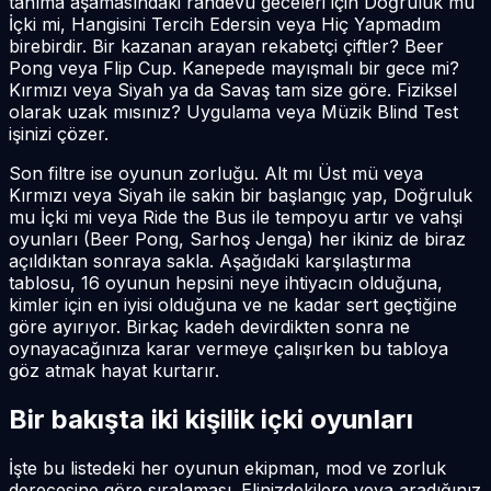
tanıma aşamasındaki randevu geceleri için Doğruluk mu
İçki mi, Hangisini Tercih Edersin veya Hiç Yapmadım
birebirdir. Bir kazanan arayan rekabetçi çiftler? Beer
Pong veya Flip Cup. Kanepede mayışmalı bir gece mi?
Kırmızı veya Siyah ya da Savaş tam size göre. Fiziksel
olarak uzak mısınız? Uygulama veya Müzik Blind Test
işinizi çözer.
Son filtre ise oyunun zorluğu. Alt mı Üst mü veya
Kırmızı veya Siyah ile sakin bir başlangıç yap, Doğruluk
mu İçki mi veya Ride the Bus ile tempoyu artır ve vahşi
oyunları (Beer Pong, Sarhoş Jenga) her ikiniz de biraz
açıldıktan sonraya sakla. Aşağıdaki karşılaştırma
tablosu, 16 oyunun hepsini neye ihtiyacın olduğuna,
kimler için en iyisi olduğuna ve ne kadar sert geçtiğine
göre ayırıyor. Birkaç kadeh devirdikten sonra ne
oynayacağınıza karar vermeye çalışırken bu tabloya
göz atmak hayat kurtarır.
Bir bakışta iki kişilik içki oyunları
İşte bu listedeki her oyunun ekipman, mod ve zorluk
derecesine göre sıralaması. Elinizdekilere veya aradığınız