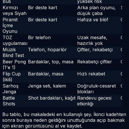
Bus
yüksek risk
Kırmızı
Bir deste kart
Arka plan oyunu,
Sak
veya Siyah
düşük çaba
Piramit
Bir deste kart
Hafıza ve blöf
Ort
İçme
Oyunu
TOZ
Bir telefon
Uzak mesafe,
Ort
uygulaması
hazırlık yok
Müzik
Telefon, hoparlör
Çiftler, rekabetçi
Ort
Blind Test
Beer Pong
Bardaklar, top, masa
Rekabetçi çiftler
Çılg
(1'e 1)
Flip Cup
Bardaklar, masa
Hızlı rekabet
Çılg
(ikili)
Sarhoş
Jenga seti, kalem
Doğruluk-cesaret
Çılg
Jenga
blokları
Battle
Shot bardakları, kağıt
Randevu gecesi
Ort
Shots
etkinliği
Bu tablo, bu makaledeki en kullanışlı şey. İkinci kadehten
sonra buraya neden geldiğini unuttuğunda açıp bakmak
için ekran görüntüsünü al ve kaydet.