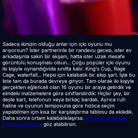
Sadece ikinizin olduğu anlar için içki oyunu mu
arıyorsun? İster partnerinle bir randevu gecesi, ister ev
arkadaşınla sakin bir akşam, hatta ister uzak mesafe
görüntülü konuşması olsun... Çoğu popüler içki oyunu
iki kişiyle oynandığında sınıfta kalır. King's Cup, Rage
Cage, waterfall... Hepsi için kalabalık bir ekip şart. İşte bu
liste tam da burada devreye giriyor. Tam olarak iki kişiyle
gerçekten eğlenceli olan 16 oyunu bir araya getirdik ve
elindeki malzemelere göre sınıflandırdık: Hiçbir şey, bir
deste kart, telefonun veya birkaç bardak. Ayrıca ruh
haline ve oyunun temposuna göre hızlıca seçim
yapabilmen için kısa bir karşılaştırma tablosu da ekledik.
Daha sonra ortam kalabalıklaşırsa
büyük gruplar için
içki oyunlarımıza
göz atabilirsin.