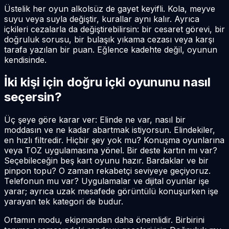
Üstelik her oyun alkolsüz de gayet keyifli. Kola, meyve
suyu veya suyla değiştir, kurallar aynı kalır. Ayrıca
içkileri cezalarla da değiştirebilirsin: bir cesaret görevi, bir
doğruluk sorusu, bir bulaşık yıkama cezası veya karşı
tarafa yazılan bir puan. Eğlence kadehte değil, oyunun
kendisinde.
İki kişi için doğru içki oyununu nasıl
seçersin?
Üç şeye göre karar ver: Elinde ne var, nasıl bir
moddasın ve ne kadar abartmak istiyorsun. Elindekiler,
en hızlı filtredir. Hiçbir şey yok mu? Konuşma oyunlarına
veya TOZ uygulamasına yönel. Bir deste kartın mı var?
Seçebileceğin beş kart oyunu hazır. Bardaklar ve bir
pinpon topu? O zaman rekabetçi seviyeye geçiyoruz.
Telefonun mu var? Uygulamalar ve dijital oyunlar işe
yarar; ayrıca uzak mesafede görüntülü konuşurken işe
yarayan tek kategori de budur.
Ortamın modu, ekipmandan daha önemlidir. Birbirini