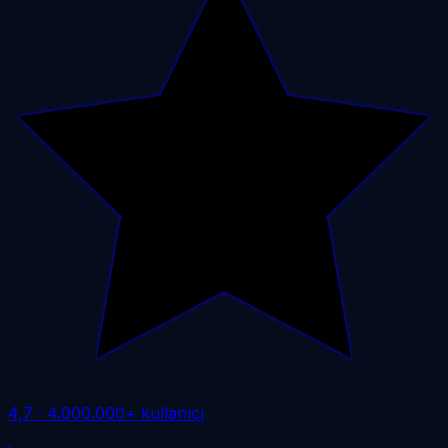
4,7
·
4.000.000+ kullanıcı