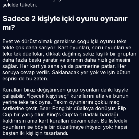
şekilde tüketin.
Sadece 2 kişiyle içki oyunu oynanır
mı?
Evet ve dürüst olmak gerekirse çoğu içki oyunu teke
tekte çok daha sarıyor. Kart oyunları, soru oyunları ve
teke tek düellolar, dikkati dağılmış sekiz kişilik bir gruptan
daha fazla baskı yaratır ve sıranın daha hızlı gelmesini
sağlar. Her kart ya sana ya da partnerine patlar. Her
soruya cevap verilir. Saklanacak yer yok ve işin bütün
esprisi de bu zaten.
Kuralları biraz değiştirirsen grup oyunları da iki kişiyle
çalışabilir. "İçecek kişiyi seç" kurallarını atla ve bunun
yerine teke tek oyna. Takım oyunlarını çoklu maç
serilerine çevir. Beer Pong bir düelloya dönüşür. Flip
Cup bir yarış olur. King's Cup'ta ortadaki bardağı
kaldırırsın ama kart kuralları devam eder. Bu listedeki
oyunların ise böyle bir düzeltmeye ihtiyacı yok; hepsi
baştan iki kişi için tasarlandı.