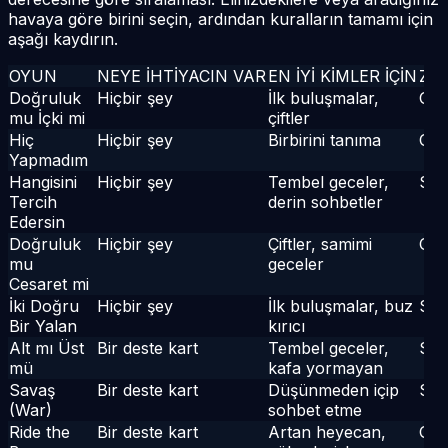
havaya göre birini seçin, ardından kuralların tamamı için
aşağı kaydırın.
OYUN
NEYE IHTIYACIN VAR
EN IYI KIMLER IÇIN
ZO
Doğruluk
Hiçbir şey
İlk buluşmalar,
Ort
mu İçki mi
çiftler
Hiç
Hiçbir şey
Birbirini tanıma
Ort
Yapmadım
Hangisini
Hiçbir şey
Tembel geceler,
Sak
Tercih
derin sohbetler
Edersin
Doğruluk
Hiçbir şey
Çiftler, samimi
Ort
mu
geceler
Cesaret mi
İki Doğru
Hiçbir şey
İlk buluşmalar, buz
Sak
Bir Yalan
kırıcı
Alt mı Üst
Bir deste kart
Tembel geceler,
Sak
mü
kafa yormayan
Savaş
Bir deste kart
Düşünmeden içip
Sak
(War)
sohbet etme
Ride the
Bir deste kart
Artan heyecan,
Ort