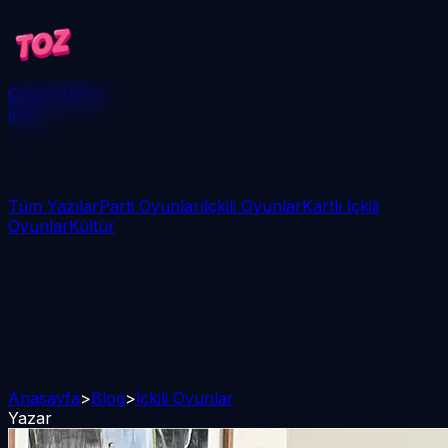
Oyunlar
Blog
İndir
Tüm Yazılar
Parti Oyunları
İçkili Oyunlar
Kartlı İçkili
Oyunlar
Kültür
Anasayfa
>
Blog
>
İçkili Oyunlar
Yazar