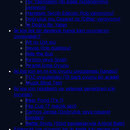
Hiç Yapmadım (İki kişilik hızlandırılmış
versiyon)
Hangisini Tercih Edersin (İçki versiyonu)
Doğruluk mu Cesaret mi (Çiftler versiyonu)
İki Doğru Bir Yalan
İki kişi tek bir desteyle hangi kart oyunlarını
oynayabilir?
Alt mı Üst mü
Savaş (İçki düellosu)
Ride the Bus
Kırmızı veya Siyah
Piramit İçme Oyunu
İki kişi için en iyi içki oyunu uygulaması hangisi?
TOZ uygulaması (13 parti oyunu bir arada)
Müzik Blind Test
İki kişi için rekabetçi ve yetenek gerektiren içki
oyunları
Beer Pong (1'e 1)
Flip Cup (7 maçlık seri)
Sarhoş Jenga (Doğruluk veya cesaret
blokları)
Battle Shots (Shot bardaklarıyla Amiral Battı)
Eğlenceli (ve güvenli) bir iki kişilik içki gecesi için