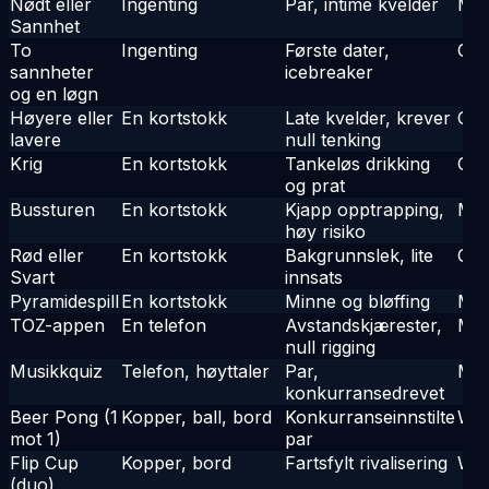
Nødt eller
Ingenting
Par, intime kvelder
Me
Sannhet
To
Ingenting
Første dater,
Chil
sannheter
icebreaker
og en løgn
Høyere eller
En kortstokk
Late kvelder, krever
Chil
lavere
null tenking
Krig
En kortstokk
Tankeløs drikking
Chil
og prat
Bussturen
En kortstokk
Kjapp opptrapping,
Me
høy risiko
Rød eller
En kortstokk
Bakgrunnslek, lite
Chil
Svart
innsats
Pyramidespill
En kortstokk
Minne og bløffing
Me
TOZ-appen
En telefon
Avstandskjærester,
Me
null rigging
Musikkquiz
Telefon, høyttaler
Par,
Me
konkurransedrevet
Beer Pong (1
Kopper, ball, bord
Konkurranseinnstilte
Wil
mot 1)
par
Flip Cup
Kopper, bord
Fartsfylt rivalisering
Wil
(duo)