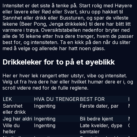
Intensitet er det siste å tenke på. Start rolig med Høyere
eller lavere eller Rød eller Svart, skru opp hakket til
Sannhet eller drikk eller Bussturen, og spar de villeste
lekene (Beer Pong, Jenga drikkelek) til dere har blitt litt
varmere i trøya. Oversiktstabellen nedenfor bryter ned
alle de 16 lekene etter hva dere trenger, hvem de passer
best for, og intensiteten. Ta en kikk på den når du sliter
med å velge og allerede har hatt noen glass.
Drikkeleker for to på et øyeblikk
Her er hver lek rangert etter utstyr, vibe og intensitet.
Velg ut fra hva dere har eller hvilket humør dere er i, og
scroll videre ned for de fulle reglene.
LEK
HVA DU TRENGER
BEST FOR
IN
Sannhet
Ingenting
Første dater, par
Me
eller drikk
Jeg har aldri
Ingenting
Bli bedre kjent
Me
Ville du
Ingenting
Late kvelder, dype
Chil
heller
samtaler