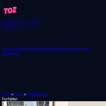
Leker
Blogg
Vinn 250$
Last ned
Alle artikler
Partyspill
Drikkeleker
Drikkeleker med
kort
Kultur
Hjem
>
Blogg
>
Drikkeleker
Forfatter