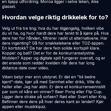
en kjapp utfordring. Moroa ligger i selve leken, ikke
glasset.
Hvordan velge riktig drikkelek for to?
Velg ut fra tre ting: hva du har tilgjengelig, hvilken vibe
du vil ha, og hvor hardt dere har tenkt til å kjøre på. Hva
dere har for hånden, filtrerer raskt ut alternativene. Har
dere ingenting? Gå for snakkelekene eller TOZ-appen.
En kortstokk? Da har dere fem solide kortspill klare.
Kopper og ball? Det er for de konkurranselystne.
Mobilen? Apper og digitale spill fungerer overalt, og er
det eneste som redder kvelden når dere har long
distance-date over video.
Viben betyr mer enn utstyret. Er det en "bli bedre
kjent"-date, kjør på med Sannhet eller drikk, Ville du
heller eller Jeg har aldri. Er dere et konkurranseinnstilt
par som vil kåre en vinner? Beer Pong eller Flip Cup.
Ligger dere strake på sofaen? Rød eller Svart eller Krig.
Befinner dere dere på hver deres kant av landet? Kjør
appen eller musikkquiz.