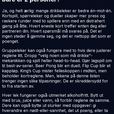
Ja, og helt ærlig: mange drikkeleker er bedre én-mot-én.
Kortspill, spørreleker og dueller skaper mer press og
raskere runder med to spillere enn med en distrahert
gjeng på åtte. Hvert eneste kort treffer enten deg eller
partneren din. Hvert spørsmål må svares på. Det er
ingen steder å gjemme seg, og det er nettopp det som er
poenget.
Gruppeleker kan også fungere med to hvis dere justerer
reglene litt. Dropp "velg noen som må drikke"-
mekanikken og spill heller head-to-head. Gjør lagspill om
til best-av-serier. Beer Pong blir en duell. Flip Cup blir et
kappløp. King’s Cup mister felleskoppen i midten, men
beholder kortreglene. Men, lekene på denne listen
trenger ingen slike tilpasninger. De er skreddersydd for
to fra starten av.
Hver lek fungerer også utmerket alkoholfritt. Bytt ut
med brus, juice eller vann, så forblir reglene de samme.
Dere kan også bytte ut slurker med oppgaver: gi
hverandre en nødt-eller-sannhet, del ut poeng, eller ta