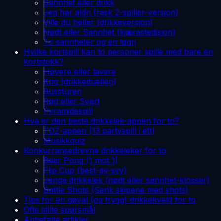
Sannhet eller drikk
Jeg har aldri (rask 2-spiller-versjon)
Ville du heller (drikkeversjon)
Nødt eller Sannhet (kjærestedisjon)
To sannheter og en løgn
Hvilke kortspill kan to personer spille med bare én
kortstokk?
Høyere eller lavere
Krig (drikkeduellen)
Bussturen
Rød eller Svart
Pyramidespill
Hva er den beste drikkelek-appen for to?
TOZ-appen (13 partyspill i ett)
Musikkquiz
Konkurransedrevne drikkeleker for to
Beer Pong (1 mot 1)
Flip Cup (best-av-syv)
Jenga drikkelek (nødt eller sannhet-klosser)
Battle Shots (Senk skipene med shots)
Tips for en gøyal (og trygg) drikkekveld for to
Ofte stilte spørsmål
Anbefalte artikler