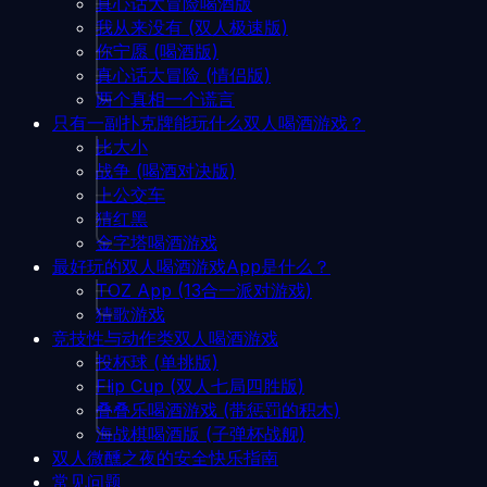
真心话大冒险喝酒版
我从来没有 (双人极速版)
你宁愿 (喝酒版)
真心话大冒险 (情侣版)
两个真相一个谎言
只有一副扑克牌能玩什么双人喝酒游戏？
比大小
战争 (喝酒对决版)
上公交车
猜红黑
金字塔喝酒游戏
最好玩的双人喝酒游戏App是什么？
TOZ App (13合一派对游戏)
猜歌游戏
竞技性与动作类双人喝酒游戏
投杯球 (单挑版)
Flip Cup (双人七局四胜版)
叠叠乐喝酒游戏 (带惩罚的积木)
海战棋喝酒版 (子弹杯战舰)
双人微醺之夜的安全快乐指南
常见问题