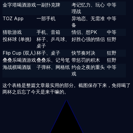
金字塔喝酒游戏
一副扑克牌
考记忆力、玩心
中等
理战
TOZ App
一部手机
异地恋、无需准
中等
备
猜歌游戏
手机、音箱
情侣、想PK
中等
投杯球 (单挑)
杯子、乒乓球、
好胜心强的情侣
狂野
桌子
Flip Cup (双人)
杯子、桌子
快节奏对决
狂野
叠叠乐喝酒游戏
叠叠乐、记号笔
带惩罚的积木
狂野
海战棋喝酒版
子弹杯、网格纸
约会之夜的重头
中等
戏
这个表格是整篇文章最实用的部分。截图保存下来，免得喝了
两杯之后忘了今天是来干嘛的。