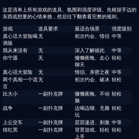
这是清单上所有游戏的道具、氛围和强度评级。先根据手边的
东西或想要的心情来挑，然后往下翻查看完整的规则。
游戏
道具要求
最适合场景
强度级别
真心话大冒险喝
无
初次约会、情侣
中等
酒版
我从来没有
无
深入了解彼此
中等
你宁愿
无
慵懒夜晚、走心
轻松
聊天
真心话大冒险
无
情侣、亲密之夜
中等
两个真相一个谎
无
初次约会、破冰
轻松
言
比大小
一副扑克牌
慵懒夜晚、不动
轻松
脑
战争
一副扑克牌
边喝边聊、无脑
轻松
玩
上公交车
一副扑克牌
层层递进、刺激
中等
猜红黑
一副扑克牌
背景游戏、轻松
轻松
上手