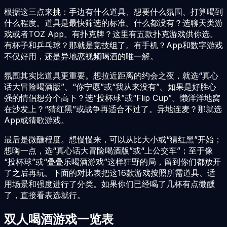
根据这三点来挑：手边有什么道具、想要什么氛围、打算喝到
什么程度。道具是最快筛选的标准。什么都没有？选聊天类游
戏或者TOZ App。有扑克牌？这里有五款扑克游戏供你选。
有杯子和乒乓球？那就是竞技组了。有手机？App和数字游戏
不仅好用，还是异地恋视频喝酒的唯一解。
氛围其实比道具更重要。想拉近距离的约会之夜，就选“真心
话大冒险喝酒版”、“你宁愿”或“我从来没有”。如果是好胜心
强的情侣想分个高下？选“投杯球”或“Flip Cup”。懒洋洋地窝
在沙发上？“猜红黑”或战争再适合不过了。异地连麦？那就选
App或猜歌游戏。
最后是微醺程度。想慢慢来，可以从比大小或“猜红黑”开始；
想嗨一点，选“真心话大冒险喝酒版”或“上公交车”；至于像
“投杯球”或“叠叠乐喝酒游戏”这样狂野的局，留到你们都放开
了之后再玩。下面的对比表把这16款游戏按照所需道具、适
用场景和强度进行了分类。如果你们已经喝了几杯有点微醺
了，直接看表选就行。
双人喝酒游戏一览表