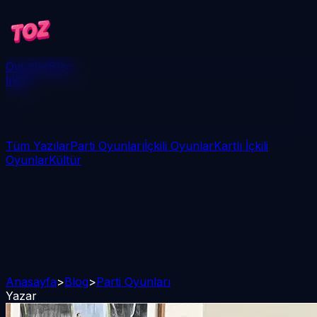
Oyunlar
Blog
İndir
Tüm Yazılar
Parti Oyunları
İçkili Oyunlar
Kartlı İçkili
Oyunlar
Kültür
Anasayfa
>
Blog
>
Parti Oyunları
Yazar