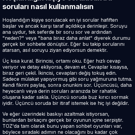
soruları nasıl kullanmalısın
Hoşlandığın kişiye sorulacak en iyi sorular hafiften
başlar ve ancak karşı taraf açıldıkça derinleşir. Soruyu
ana uydur, tek seferde bir soru sor ve ardından
"neden?" veya "bana biraz daha anlat" diyerek durumu
gerçek bir sohbete dönüştür. Eğer bu takip sorularını
atarsan, asıl soruyu ziyan ediyorsun demektir.
Üç kısa kural. Birincisi, ortamı oku. Eğer hızlı cevap
veriyor ve detay ekliyorsa, devam et. Cevaplar kısaysa,
biraz geri çekil. İkincisi, cevapları değiş tokuş edin.
Sadece mülakat yapıyormuş gibi soru yağmuruna tutma.
Kendi fikrini paylaş, sonra onunkini sor. Üçüncüsü, daha
heyecanlı veya derin soruları aranızda bir rahatlık
oluşana kadar sakla. Üçüncü soruda buz kırıcı sormak
iyidir. Üçüncü soruda bir itiraf istemek ise hiç iyi değildir.
Ve eğer üzerindeki baskıyı azaltmak istiyorsan,
bunlardan birkaçını gerçek bir oyunun içine serpiştir.
TOZ'da tam olarak bunu yapan sohbet oyunları var,
böylece sıradaki adımın ne olacağını bu kadar çok