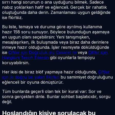
sırrı hangi sorunun o ana uyduğunu bilmek. Sadece
nabız yoklarken hafif ve eğlenceli. Gerçek bir rahatlık
oluştuğunda daha derin. Zamanlaması uygun geldiğinde
ise flörtöz.
Bu liste, temaya ve duruma göre ayrılmış kullanıma
hazır 158 soru sunuyor. Böylece bulunduğun aşamaya
en uygun olanı seçebilirsin: Yeni tanışmışken,
mesajlaşırken, ilk buluşmada veya biraz daha derinlere
inmeye hazır olduğunda. İşler resmiyete döküldüğünde
ise
Çiftler için Doğruluk mu Cesaret mi
veya
Çiftler için
Hangisini Tercih Edersin
gibi oyunlarla tempoyu
koruyabilirsin.
Her ikisi de biraz blöf yapmaya hazır olduğunda,
Çiftler
için iki doğru bir yalan fikirleri
bu samimiyet doğruluğunu
eğlenceli bir oyuna dönüştürür.
Tüm bunlarda geçerli olan tek bir kural var: Sor ve
sonra gerçekten dinle. Bunlar sohbet başlatıcıdır, sorgu
değil.
Hoşlandığın kişiye sorulacak bu