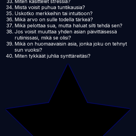
Miten käsittelet stressiä?
Mistä voisit puhua tuntikausia?
Uskotko merkkeihin tai intuitioon?
Mikä arvo on sulle todella tärkeä?
Mikä pelottaa sua, mutta haluat silti tehdä sen?
Jos voisit muuttaa yhden asian päivittäisessä
rutiinissasi, mikä se olisi?
Mikä on huomaavaisin asia, jonka joku on tehnyt
sun vuoksi?
Miten tykkäät juhlia synttäreitäsi?