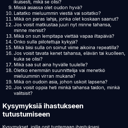
ikuisesti, mikä se olisi?
Missä asiassa olet oudon hyvä?
Laitatko mieluummin viestiä vai soitatko?
Mikä on paras lahja, jonka olet koskaan saanut?
Jos voisit matkustaa juuri nyt minne tahansa,
minne menisit?
Mikä on sun lempitapa viettää vapaa iltapäivä?
Onko sulla piilotettuja kykyjä?
Mikä biisi sulla on soinut viime aikoina repeatilla?
Jos voisit tavata kenet tahansa, elävän tai kuolleen,
kuka se olisi?
Mikä saa sut aina hyvälle tuulelle?
Oletko enemmän suunnittelija vai menetkö
mieluummin virran mukana?
Mikä on oudoin asia, johon uskoit lapsena?
Jos voisit oppia heti minkä tahansa taidon, minkä
valitsisit?
Kysymyksiä ihastukseen
tutustumiseen
Kysymykset, joilla opit tuntemaan ihastuksesi,