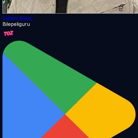
Adrien Blanc
Bilepeliguru