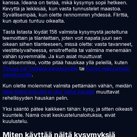
kanssa. Ideana on tietää, mikä kysymys sopii hetkeen.
Kevyttä ja leikkisää, kun vasta tunnustelet maastoa.
Syvällisempää, kun olette rennommin yhdessä. Flirttiä,
kun ajoitus tuntuu oikealta.
Tästä listasta löydät 158 valmista kysymystä jaoteltuna
teemoittain ja tilanteittain, joten voit napata juuri sen
oikean siihen tilanteeseen, missä olette: vasta tavanneet,
viestittelyvaiheessa, ensitreffeillä tai valmiina menemään
vähän syvemmälle. Ja kun asiat muuttuvat
virallisemmiksi, voitte pitää hauskaa yllä peleillä, kuten
Totuus vai Tehtävä pariskunnille
tai
Kumpi mieluummin
pariskunnille
.
Kun olette molemmat valmiita pettämään vähän, meidän
ideat Kaksi totuutta ja yksi valhe pareille
muuttavat
rehellisyyden hauskan pelin.
Yksi sääntö pätee kaikkeen tähän: kysy, ja sitten oikeasti
kuuntele. Nämä ovat keskustelunaloituksia, eivät
kuulustelu.
Miten käyttää näitä kysymyksiä