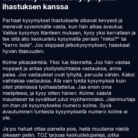
ihastuksen kanssa
Parhaat kysymykset ihastukselle alkavat kevyesti ja
menevät syvemmälle vasta, kun hän alkaa avautua.
Valitse kysymys tilanteen mukaan, kysy yksi kerrallaan ja
tee siitä aito keskustelu kysymällä perään "miksi?" tai
"kerro lisää". Jos skippaat jatkokysymyksen, haaskaat
hyvän tilaisuuden.
Kolme pikasääntöä. Yksi: lue tilannetta. Jos hän vastaa
nopeasti ja antaa yksityiskohtaisia vastauksia, anna
palaa. Jos vastaukset ovat lyhyitä, peruuta vähän. Kaksi:
vaihtakaa vastauksia. Älä vain tykitä kysymyksiä kuin
olisit pitämässä työhaastattelua. Jaa ensin oma
mielipiteesi, ja kysy sitten hänen. Kolme: säästä
mausteiset tai syvälliset jutut myöhemmäksi. Jäänmurtaja
on ihan ok kysymykseksi numero kolme. Syvä
avautuminen tunteista kysymyksellä numero kolme ei
ole.
Ja jos haluat ottaa paineita pois, heitä muutama näistä
oikeaan peliin. TOZ tarjoaa keskustelupelejä, jotka