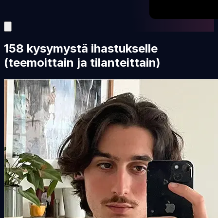
158 kysymystä ihastukselle
(teemoittain ja tilanteittain)