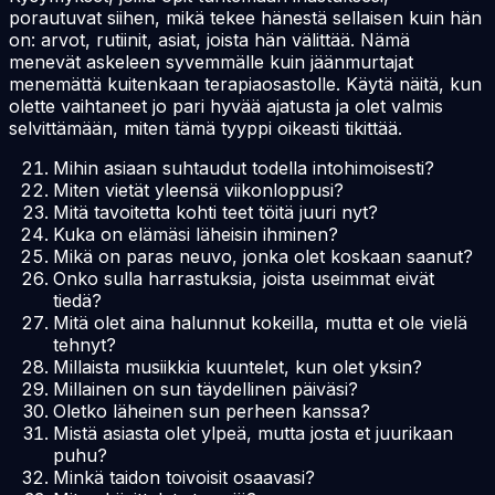
porautuvat siihen, mikä tekee hänestä sellaisen kuin hän
on: arvot, rutiinit, asiat, joista hän välittää. Nämä
menevät askeleen syvemmälle kuin jäänmurtajat
menemättä kuitenkaan terapiaosastolle. Käytä näitä, kun
olette vaihtaneet jo pari hyvää ajatusta ja olet valmis
selvittämään, miten tämä tyyppi oikeasti tikittää.
Mihin asiaan suhtaudut todella intohimoisesti?
Miten vietät yleensä viikonloppusi?
Mitä tavoitetta kohti teet töitä juuri nyt?
Kuka on elämäsi läheisin ihminen?
Mikä on paras neuvo, jonka olet koskaan saanut?
Onko sulla harrastuksia, joista useimmat eivät
tiedä?
Mitä olet aina halunnut kokeilla, mutta et ole vielä
tehnyt?
Millaista musiikkia kuuntelet, kun olet yksin?
Millainen on sun täydellinen päiväsi?
Oletko läheinen sun perheen kanssa?
Mistä asiasta olet ylpeä, mutta josta et juurikaan
puhu?
Minkä taidon toivoisit osaavasi?