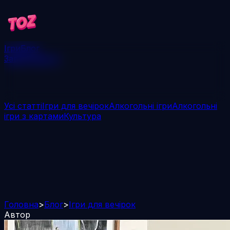
Ігри
Блог
Завантажити
Усі статті
Ігри для вечірок
Алкогольні ігри
Алкогольні
ігри з картами
Культура
Головна
>
Блог
>
Ігри для вечірок
Автор