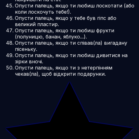
Опусти палець, якщо ти любиш лоскотати (або
коли лоскочуть тебе!).
Опусти палець, якщо у тебе був гіпс або
великий пластир.
Опусти палець, якщо ти любиш фрукти
(полуницю, банан, яблуко...).
Опусти палець, якщо ти співав(ла) вигадану
пісеньку.
Опусти палець, якщо ти любиш дивитися на
зірки вночі.
Опусти палець, якщо ти з нетерпінням
чекав(ла), щоб відкрити подарунки.