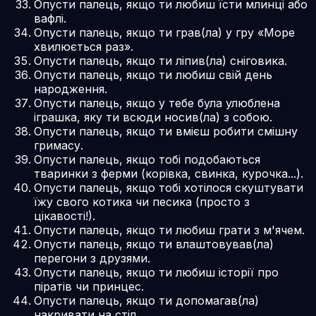
Опусти палець, якщо ти любиш їсти млинці або
вафлі.
Опусти палець, якщо ти грав(ла) у гру «Море
хвилюється раз».
Опусти палець, якщо ти ліпив(ла) сніговика.
Опусти палець, якщо ти любиш свій день
народження.
Опусти палець, якщо у тебе була улюблена
іграшка, яку ти всюди носив(ла) з собою.
Опусти палець, якщо ти вмієш робити смішну
гримасу.
Опусти палець, якщо тобі подобаються
тваринки з ферми (корівка, свинка, курочка...).
Опусти палець, якщо тобі хотілося скуштувати
їжу свого котика чи песика (просто з
цікавості!).
Опусти палець, якщо ти любиш грати з м'ячем.
Опусти палець, якщо ти влаштовував(ла)
перегони з друзями.
Опусти палець, якщо ти любиш історії про
піратів чи принцес.
Опусти палець, якщо ти допомагав(ла)
накривати на стіл.