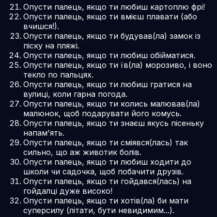
Опусти палець, якщо ти любиш картоплю фрі!
Опусти палець, якщо ти вмієш плавати (або
вчишся!).
Опусти палець, якщо ти будував(ла) замок із
піску на пляжі.
Опусти палець, якщо ти любиш обійматися.
Опусти палець, якщо ти їв(ла) морозиво, і воно
текло по пальцях.
Опусти палець, якщо ти любиш гратися на
вулиці, коли гарна погода.
Опусти палець, якщо ти колись малював(ла)
малюнок, щоб подарувати його комусь.
Опусти палець, якщо ти знаєш якусь пісеньку
напам'ять.
Опусти палець, якщо ти сміявся(лась) так
сильно, що аж животик болів.
Опусти палець, якщо ти любиш ходити до
школи чи садочка, щоб побачити друзів.
Опусти палець, якщо ти гойдався(лась) на
гойдалці дуже високо!
Опусти палець, якщо ти хотів(ла) би мати
суперсилу (літати, бути невидимим...).