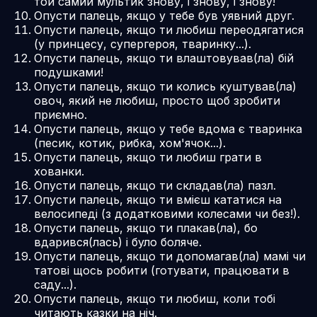
той самий мультик знову, і знову, і знову!
Опусти палець, якщо у тебе був уявний друг.
Опусти палець, якщо ти любиш переодягатися
(у принцесу, супергероя, тваринку...).
Опусти палець, якщо ти влаштовував(ла) бій
подушками!
Опусти палець, якщо ти колись куштував(ла)
овоч, який не любиш, просто щоб зробити
приємно.
Опусти палець, якщо у тебе вдома є тваринка
(песик, котик, рибка, хом'ячок...).
Опусти палець, якщо ти любиш грати в
хованки.
Опусти палець, якщо ти складав(ла) пазл.
Опусти палець, якщо ти вмієш кататися на
велосипеді (з додатковими колесами чи без!).
Опусти палець, якщо ти плакав(ла), бо
вдарився(лась) і було боляче.
Опусти палець, якщо ти допомагав(ла) мамі чи
татові щось робити (готувати, працювати в
саду...).
Опусти палець, якщо ти любиш, коли тобі
читають казки на ніч.