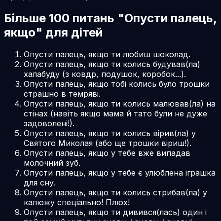
Більше 100 питань "Опусти палець,
якщо" для дітей
Опусти палець, якщо ти любиш шоколад.
Опусти палець, якщо ти колись будував(ла)
халабуду (з ковдр, подушок, коробок...).
Опусти палець, якщо тобі колись було трошки
страшно в темряві.
Опусти палець, якщо ти колись малював(ла) на
стінах (навіть якщо мама й тато були не дуже
задоволені!).
Опусти палець, якщо ти колись вірив(ла) у
Святого Миколая (або ще трошки віриш!).
Опусти палець, якщо у тебе вже випадав
молочний зуб.
Опусти палець, якщо у тебе є улюблена іграшка
для сну.
Опусти палець, якщо ти колись стрибав(ла) у
калюжу спеціально! Плюх!
Опусти палець, якщо ти дивився(лась) один і