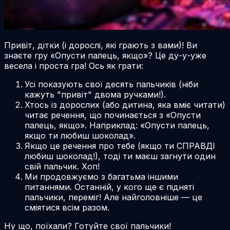
Привіт, дітки (і дорослі, які грають з вами)! Ви
знаєте гру «Опусти палець, якщо»? Це ду-у-уже
весела і проста гра! Ось як грати:
Усі показують свої десять пальчиків (ніби
кажуть "привіт" двома ручками!).
Хтось із дорослих (або дитина, яка вміє читати)
читає речення, що починається з «Опусти
палець, якщо». Наприклад: «Опусти палець,
якщо ти любиш шоколад».
Якщо це речення про тебе (якщо ти СПРАВДІ
любиш шоколад!), тоді ти маєш загнути один
свій пальчик. Хоп!
Ми продовжуємо з багатьма іншими
питаннями. Останній, у кого ще є підняті
пальчики, переміг! Але найголовніше — це
сміятися всім разом.
Ну що, поїхали? Готуйте свої пальчики!