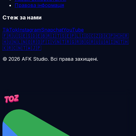
Правова інформація
Стеж за нами
TikTok
Instagram
Snapchat
YouTube
🇫🇷
🇺🇸
🇪🇸
🇩🇪
🇧🇷
🇮🇹
🇸🇪
🇵🇱
🇮🇩
🇨🇿
🇩🇰
🇵🇭
🇭🇷
🇭🇺
🇳🇱
🇳🇴
🇷🇴
🇫🇮
🇻🇳
🇹🇷
🇬🇷
🇧🇬
🇷🇺
🇺🇦
🇮🇳
🇹🇭
🇰🇷
🇨🇳
🇹🇼
🇯🇵
©
2026
AFK Studio. Всі права захищені.