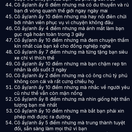
Cô ấy/anh ấy 6 điểm nhưng mà có du thuyền và rủ
bạn đi vòng quanh thế giới ngay ngày mai
Cô ấy/anh ấy 10 điểm nhưng mà hay nổi điên chửi
bới nhân viên phục vụ vì chuyện không đâu
Cô ấy/anh ấy 4 điểm nhưng mà ánh mắt làm bạn
gục ngã hoàn toàn trong 3 giây
Cô ấy/anh ấy 10 điểm nhưng mà đem chuyện thầm
kín nhất của bạn kể cho đồng nghiệp nghe
Cô ấy/anh ấy 7 điểm nhưng mà từng tặng bạn siêu
xe chỉ vì thích thế
Cô ấy/anh ấy 10 điểm nhưng mà bạn chậm rep tin
nhắn là dỗi suốt 3 ngày
Cô ấy/anh ấy 2 điểm nhưng mà có ông chú tỷ phú
không con cái và rất cưng chiều họ
Cô ấy/anh ấy 10 điểm nhưng mà nhắc về người yêu
cũ như thể vẫn còn mặn nồng
Cô ấy/anh ấy 8 điểm nhưng mà nhìn giống hệt thần
tượng bạn mê nhất
Cô ấy/anh ấy 10 điểm nhưng mà bắt bạn phải xin
phép mới được ra đường
Cô ấy/anh ấy 5 điểm nhưng mà trung thành tuyệt
đối, sẵn sàng làm mọi thứ vì bạn