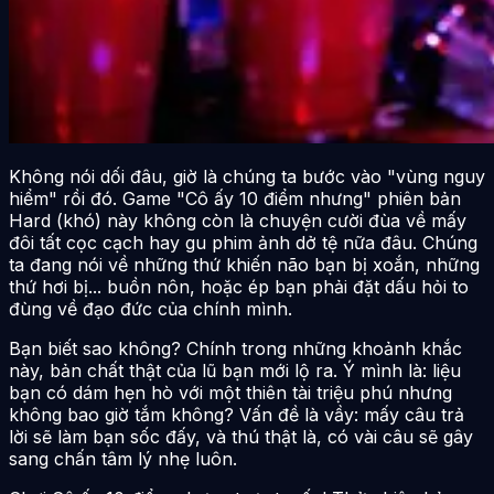
Không nói dối đâu, giờ là chúng ta bước vào "vùng nguy
hiểm" rồi đó. Game "Cô ấy 10 điểm nhưng" phiên bản
Hard (khó) này không còn là chuyện cười đùa về mấy
đôi tất cọc cạch hay gu phim ảnh dở tệ nữa đâu. Chúng
ta đang nói về những thứ khiến não bạn bị xoắn, những
thứ hơi bị... buồn nôn, hoặc ép bạn phải đặt dấu hỏi to
đùng về đạo đức của chính mình.
Bạn biết sao không? Chính trong những khoảnh khắc
này, bản chất thật của lũ bạn mới lộ ra. Ý mình là: liệu
bạn có dám hẹn hò với một thiên tài triệu phú nhưng
không bao giờ tắm không? Vấn đề là vầy: mấy câu trả
lời sẽ làm bạn sốc đấy, và thú thật là, có vài câu sẽ gây
sang chấn tâm lý nhẹ luôn.