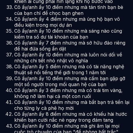
khiến ai cũng phải nín lặng khi họ bước vào
Cô ấy/anh ấy 10 điểm nhưng mà tán tỉnh bạn bè
của bạn chỉ để chọc bạn ghen
Cô ấy/anh ấy 4 điểm nhưng mà ủng hộ bạn vô
điều kiện trong mọi dự án
Cô ấy/anh ấy 10 điểm nhưng mà sáng nào cũng
kiểm tra số dư tài khoản của bạn
Cô ấy/anh ấy 7 điểm nhưng mà sở hữu đảo riêng
để hai đứa sống ẩn dật
Cô ấy/anh ấy 10 điểm nhưng mà luôn nói dối về
những chi tiết nhỏ nhặt vô nghĩa
Cô ấy/anh ấy 5 điểm nhưng mà có tài năng nghệ
thuật sẽ nổi tiếng thế giới trong 1 năm tới
Cô ấy/anh ấy 10 điểm nhưng mà cấm bạn gặp gỡ
một số người trong mối quan hệ của bạn
Cô ấy/anh ấy 3 điểm nhưng mà có trái tim vàng,
không nỡ làm hại cả một con ruồi
Cô ấy/anh ấy 10 điểm nhưng mà bắt bạn trả tiền lại
cho từng ly cà phê họ mời
Cô ấy/anh ấy 8 điểm nhưng mà có khiếu hài hước
khiến bạn cười nắc nẻ ngay trong đám tang
Cô ấy/anh ấy 10 điểm nhưng mà ghi âm lại mọi
cuộc trò chuyện của bạn "đề phòng bất trắc"