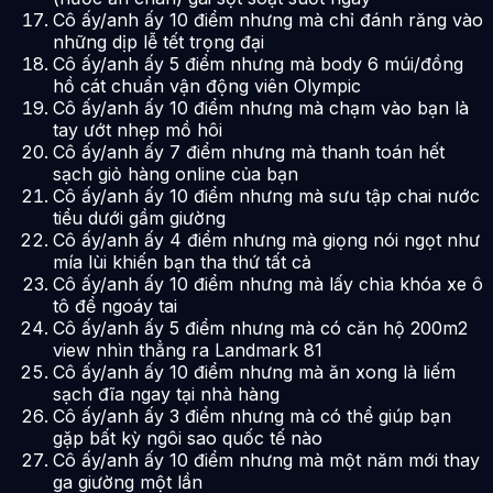
Cô ấy/anh ấy 10 điểm nhưng mà chỉ đánh răng vào
những dịp lễ tết trọng đại
Cô ấy/anh ấy 5 điểm nhưng mà body 6 múi/đồng
hồ cát chuẩn vận động viên Olympic
Cô ấy/anh ấy 10 điểm nhưng mà chạm vào bạn là
tay ướt nhẹp mồ hôi
Cô ấy/anh ấy 7 điểm nhưng mà thanh toán hết
sạch giỏ hàng online của bạn
Cô ấy/anh ấy 10 điểm nhưng mà sưu tập chai nước
tiểu dưới gầm giường
Cô ấy/anh ấy 4 điểm nhưng mà giọng nói ngọt như
mía lùi khiến bạn tha thứ tất cả
Cô ấy/anh ấy 10 điểm nhưng mà lấy chìa khóa xe ô
tô để ngoáy tai
Cô ấy/anh ấy 5 điểm nhưng mà có căn hộ 200m2
view nhìn thẳng ra Landmark 81
Cô ấy/anh ấy 10 điểm nhưng mà ăn xong là liếm
sạch đĩa ngay tại nhà hàng
Cô ấy/anh ấy 3 điểm nhưng mà có thể giúp bạn
gặp bất kỳ ngôi sao quốc tế nào
Cô ấy/anh ấy 10 điểm nhưng mà một năm mới thay
ga giường một lần