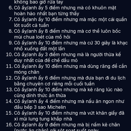
không bao giờ rửa tay
Cô ấy/anh ấy 5 điểm nhưng mà có khuôn mặt
hoàn hảo nhất bạn từng thấy
Cô ấy/anh ấy 10 điểm nhưng mà mặc một cái quần
lót suốt cả tuần
Cô ấy/anh ấy 8 điểm nhưng mà cơ thể luôn bốc
mùi chua loét của mồ hôi
Cô ấy/anh ấy 10 điểm nhưng mà cứ 30 giây là khạc
nhổ xuống đất một lần
Cô ấy/anh ấy 3 điểm nhưng mà là người thừa kế
duy nhất của đế chế dầu mỏ
Cô ấy/anh ấy 10 điểm nhưng mà dùng răng để cắn
móng chân
Cô ấy/anh ấy 6 điểm nhưng mà đưa bạn đi du lịch
bằng chuyên cơ riêng mỗi cuối tuần
Cô ấy/anh ấy 10 điểm nhưng mà kẽ răng lúc nào
cũng dính thức ăn thừa
Cô ấy/anh ấy 4 điểm nhưng mà nấu ăn ngon như
đầu bếp 3 sao Michelin
Cô ấy/anh ấy 10 điểm nhưng mà vứt khăn giấy đã
xì mũi lung tung khắp nhà
Cô ấy/anh ấy 9 điểm nhưng mà bị nấm kẽ chân
(nước ăn chân) gãi sột soạt suốt ngày