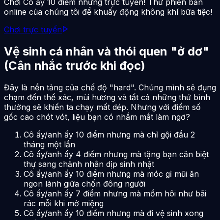
Chơi Cô ấy 10 điểm nhưng trực tuyến! Thử phiên bản
online của chúng tôi để khuấy động không khí bữa tiệc!
Chơi trực tuyến
Vệ sinh cá nhân và thói quen "ở dơ"
(Cân nhắc trước khi đọc)
Đây là nền tảng của chế độ "hard". Chúng mình sẽ đụng
chạm đến thể xác, mùi hương và tất cả những thứ bình
thường sẽ khiến ta chạy mất dép. Nhưng với điểm số
gốc cao chót vót, liệu bạn có nhắm mắt làm ngơ?
Cô ấy/anh ấy 10 điểm nhưng mà chỉ gội đầu 2
tháng một lần
Cô ấy/anh ấy 4 điểm nhưng mà tặng bạn căn biệt
thự sang chảnh nhân dịp sinh nhật
Cô ấy/anh ấy 10 điểm nhưng mà móc gỉ mũi ăn
ngon lành giữa chốn đông người
Cô ấy/anh ấy 7 điểm nhưng mà mồm hôi như bãi
rác mỗi khi mở miệng
Cô ấy/anh ấy 10 điểm nhưng mà đi vệ sinh xong