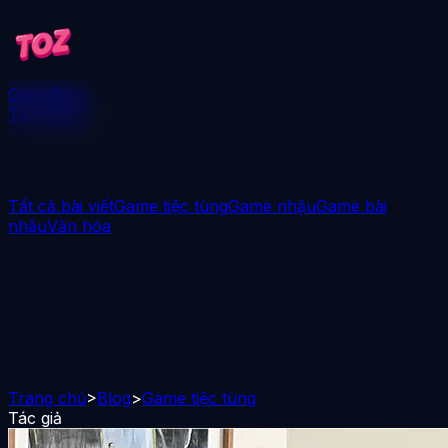
Game
Blog
Tải xuống
Tất cả bài viết
Game tiệc tùng
Game nhậu
Game bài
nhậu
Văn hóa
Trang chủ
>
Blog
>
Game tiệc tùng
Tác giả