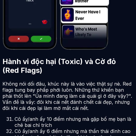
Hành vi độc hại (Toxic) và Cờ đỏ
(Red Flags)
Không nói dối đâu, khúc này là vào việc thật sự nè. Red
flags tung bay phấp phới luôn. Những thứ khiến bạn
phải thốt lên "Ủa mình đang làm cái quái gì ở đây vậy?".
Vấn đề là vầy: đôi khi cái nết đánh chết cái đẹp, nhưng
đôi khi cái đẹp lại làm mờ mắt cái nết.
Cô ấy/anh ấy 10 điểm nhưng mà gặp bố mẹ bạn là
chê bai chỉ trích
Cô ấy/anh ấy 6 điểm nhưng mà thần thái đỉnh cao