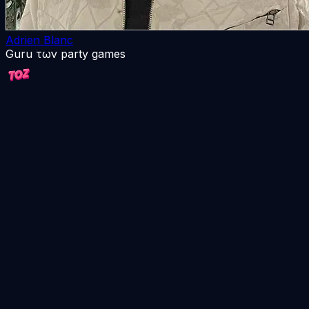
Adrien Blanc
Guru των party games