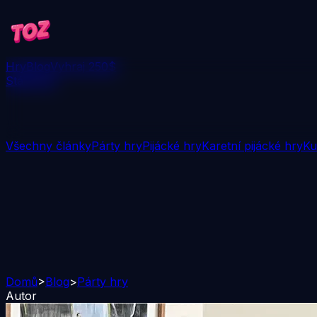
Hry
Blog
Vyhraj 250$
Stáhnout
Všechny články
Párty hry
Pijácké hry
Karetní pijácké hry
Ku
Domů
>
Blog
>
Párty hry
Autor