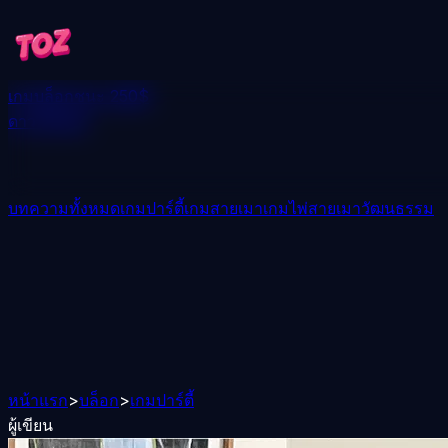
เกม
บล็อก
ชนะ 250$
ดาวน์โหลด
บทความทั้งหมด
เกมปาร์ตี้
เกมสายเมา
เกมไพ่สายเมา
วัฒนธรรม
หน้าแรก
>
บล็อก
>
เกมปาร์ตี้
ผู้เขียน