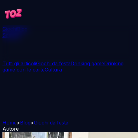
Giochi
Blog
Scarica
Tutti gli articoli
Giochi da festa
Drinking game
Drinking
game con le carte
Cultura
Home
>
Blog
>
Giochi da festa
Autore