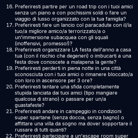
Preferiresti partire per un road trip con i tuoi amici
senza un piano e con pochissimi soldi o fare un
viaggio di lusso organizzato con la tua famiglia?
Preferiresti fare un lancio col paracadute con il/la
tuo/a migliore amico/a terrorizzato/a o
un'immersione subacquea con gli squali
(inoffensivi, promesso!)?
Preferiresti organizzare LA festa dell'anno a casa
tua (con il rischio che degeneri) o imbucarti a una
festa dove conoscete a malapena la gente?
Preferiresti perderti in piena notte in una città
sconosciuta con i tuoi amici o rimanere bloccato/a
con loro in ascensore per 3 ore?
Preferiresti tentare una sfida completamente
stupida lanciata dai tuoi amici (tipo mangiare
qualcosa di strano) o passare per un/a
guastafeste?
Preferiresti andare in campeggio in condizioni
super spartane (senza doccia, senza bagno) o
affittare una villa da sogno ma dover sopportare il
russare di tutti quanti?
Preferiresti partecipare a un'escape room super