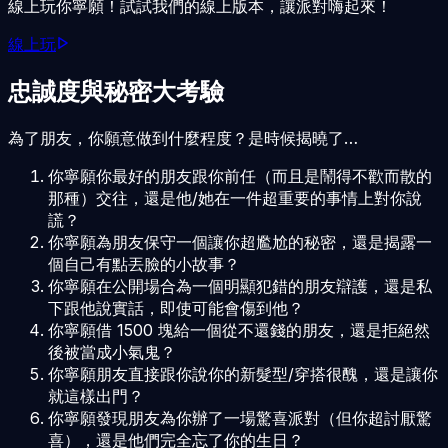
線上玩你寧願！試試我們的線上版本，讓派對嗨起來！
線上玩
忠誠度與秘密大考驗
為了朋友，你願意做到什麼程度？是時候揭曉了…
你寧願你最好的朋友跟你前任（而且是鬧得不歡而散的
那種）交往，還是他/她在一件超重要的事情上對你說
謊？
你寧願為朋友保守一個讓你超尷尬的秘密，還是揭露一
個自己有點丟臉的小故事？
你寧願在公開場合為一個明顯犯錯的朋友辯護，還是私
下跟他說實話，即使可能會傷到他？
你寧願借 1500 塊給一個從不還錢的朋友，還是拒絕然
後被當成小氣鬼？
你寧願朋友直接跟你說你的新髮型/穿搭很醜，還是讓你
就這樣出門？
你寧願發現朋友為你辦了一場驚喜派對（但你超討厭驚
喜），還是他們完全忘了你的生日？