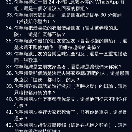
你寧願待在一個 24 小時訊息響不停的 WhatsApp 群
組，還是一個永遠沒人回覆的群組？
你寧願朋友總是遲到，還是朋友總是提早 30 分鐘到
（然後給你壓力）？
你寧願把最喜歡的衣服借給朋友（冒著被弄壞的風
險），還是什麼都不借？
你寧願跟你最好的朋友當室友（冒著吵架的風險），還
是永遠不跟他/她住，但維持超棒的關係？
你寧願跟朋友的音樂品味完全相反，還是一直重複播放
同一張歌單？
你寧願總是去朋友家窩著，還是總是讓他們來你家？
你寧願當那個總是決定去哪家餐廳/酒吧的人，還是那個
永遠說「隨便，都可以」的人？
你寧願對嚴肅話題進行激烈（有時火爆）的辯論，還是
只聊輕鬆好笑的事？
你寧願朋友什麼事都問你意見，還是他們從來不問你任
何事？
你寧願朋友圈裡大家都死會了，只有你是單身，還是反
過來？
你寧願朋友超愛肢體接觸（總是在抱抱之類的），還是
朋友會跟你保持距離？