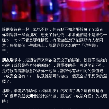
跟朋友待在一起，氣氛不錯，但有點不知道要幹嘛了？或者，
你剛認識一群新朋友，想更了解他們，看看他們是不是跟你一
樣ㄎㄧㄤ？不管是哪種情況，有個遊戲幾乎能讓所有人都同
意，嗨翻整個下午或晚上：就是鼎鼎大名的**「你寧願」
**。
朋友場
版本，最適合用來開啟沒完沒了的辯論、挖掘不能說的
秘密（或只是些奇怪的偏好），最重要的是，可以笑到不行。
是時候看看誰願意跟著你一起瘋，誰跟你有著相同的價值觀
（或完全沒有！），以及誰最可能做出一個完全超乎想像的選
擇了。
那麼，準備好考驗你（和你朋友）的友情了嗎？這裡有超過
100 個專為
朋友聚會
設計的問題。願最好（或最奇怪）的人獲
勝！