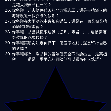
是花大錢自己住一間？
你寧願一起去條件艱苦的地方當志工，還是去擠滿人的
海灘度過一個耍廢的假期？
你寧願在大雨滂沱中參加音樂祭，還是在一個又熱又擠
的場館聽演唱會？
你寧願一起嘗試極限運動（泛舟、攀岩…），還是穿著
奇裝異服跑馬拉松？
你寧願讓朋友決定你們下一個度假地點，還是堅持自己
的選擇？
你寧願經歷一場超棒的冒險但完全不能說出去（最高機
密！），還是一場平凡的冒險但可以跟所有人炫耀？