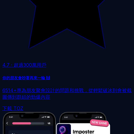
4.7
·
超過300萬用戶
你的朋友會吵著再來一輪 🙌
6514+專為朋友聚會設計的問題和挑戰，從輕鬆破冰到會被截
圖傳到群組的勁爆內容
下載 TOZ