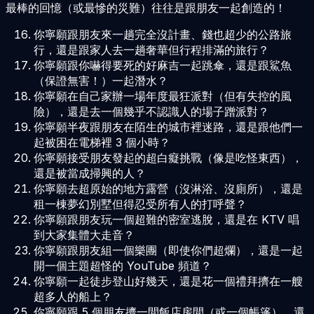
最棒的回憶（或最慘的災難）往往是跟朋友一起創造的！
你寧願跟朋友來一趟完全沒計畫、錢也超少的公路旅
行，還是跟家人去一趟奢華但行程排滿的旅行？
你寧願跟你嚇得要死的好麻吉一起跳傘，還是跟鯊魚
（保證無害！）一起潛水？
你寧願在自己家辦一場年度最狂派對（但有失控的風
險），還是去一個幾乎不認識人的場子蹭派對？
你寧願半夜跟朋友在陌生的城市裡迷路，還是跟他們一
起被困在電梯裡 3 個小時？
你寧願接受朋友發起的超白癡挑戰（像是吃怪東西），
還是被當成掃興的人？
你寧願去超原始的地方露營（沒淋浴、沒廁所），還是
租一棟夢幻別墅但得忍受所有人的打呼聲？
你寧願跟朋友玩一個超難的密室逃脫，還是在 KTV 唱
到大家集體大走音？
你寧願跟朋友組一個樂團（即使你們超爛），還是一起
開一個主題超怪的 YouTube 頻道？
你寧願一起徒步登山好幾天，還是花一個禮拜擠在一艘
超多人的船上？
你寧願跟 5 個朋友擠一間飯店房間（或一個帳篷），還