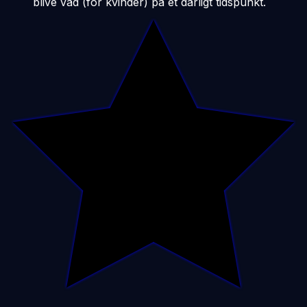
blive våd (for kvinder) på et dårligt tidspunkt.