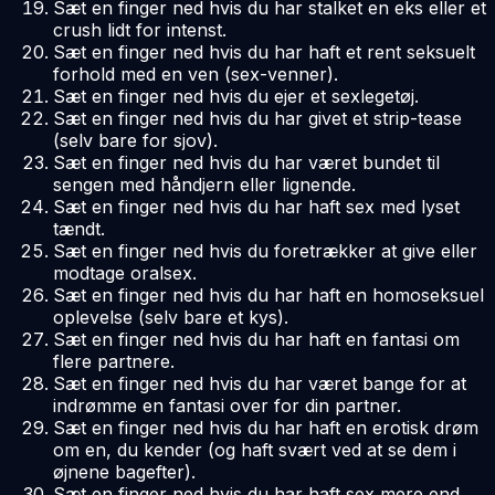
Sæt en finger ned hvis du har stalket en eks eller et
crush lidt for intenst.
Sæt en finger ned hvis du har haft et rent seksuelt
forhold med en ven (sex-venner).
Sæt en finger ned hvis du ejer et sexlegetøj.
Sæt en finger ned hvis du har givet et strip-tease
(selv bare for sjov).
Sæt en finger ned hvis du har været bundet til
sengen med håndjern eller lignende.
Sæt en finger ned hvis du har haft sex med lyset
tændt.
Sæt en finger ned hvis du foretrækker at give eller
modtage oralsex.
Sæt en finger ned hvis du har haft en homoseksuel
oplevelse (selv bare et kys).
Sæt en finger ned hvis du har haft en fantasi om
flere partnere.
Sæt en finger ned hvis du har været bange for at
indrømme en fantasi over for din partner.
Sæt en finger ned hvis du har haft en erotisk drøm
om en, du kender (og haft svært ved at se dem i
øjnene bagefter).
Sæt en finger ned hvis du har haft sex mere end