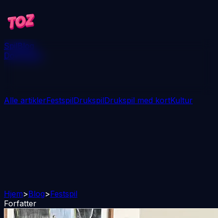
Spil
Blog
Download
Alle artikler
Festspil
Drukspil
Drukspil med kort
Kultur
Hjem
>
Blog
>
Festspil
Forfatter