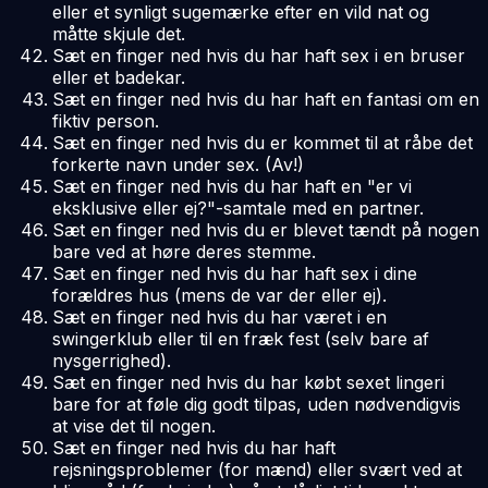
eller et synligt sugemærke efter en vild nat og
måtte skjule det.
Sæt en finger ned hvis du har haft sex i en bruser
eller et badekar.
Sæt en finger ned hvis du har haft en fantasi om en
fiktiv person.
Sæt en finger ned hvis du er kommet til at råbe det
forkerte navn under sex. (Av!)
Sæt en finger ned hvis du har haft en "er vi
eksklusive eller ej?"-samtale med en partner.
Sæt en finger ned hvis du er blevet tændt på nogen
bare ved at høre deres stemme.
Sæt en finger ned hvis du har haft sex i dine
forældres hus (mens de var der eller ej).
Sæt en finger ned hvis du har været i en
swingerklub eller til en fræk fest (selv bare af
nysgerrighed).
Sæt en finger ned hvis du har købt sexet lingeri
bare for at føle dig godt tilpas, uden nødvendigvis
at vise det til nogen.
Sæt en finger ned hvis du har haft
rejsningsproblemer (for mænd) eller svært ved at