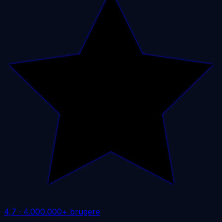
4,7
·
4.000.000+ brugere