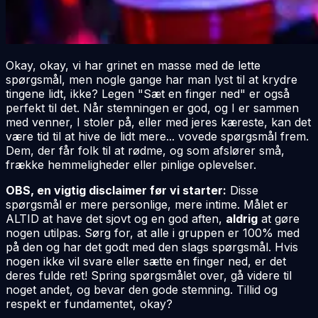
Okay, okay, vi har grinet en masse med de lette
spørgsmål, men nogle gange har man lyst til at krydre
tingene lidt, ikke? Legen "Sæt en finger ned" er også
perfekt til det. Når stemningen er god, og I er sammen
med venner, I stoler på, eller med jeres kæreste, kan det
være tid til at hive de lidt mere... vovede spørgsmål frem.
Dem, der får folk til at rødme, og som afslører små,
frække hemmeligheder eller pinlige oplevelser.
OBS, en vigtig disclaimer før vi starter:
Disse
spørgsmål er mere personlige, mere intime. Målet er
ALTID at have det sjovt og en god aften,
aldrig
at gøre
nogen utilpas. Sørg for, at alle i gruppen er 100% med
på den og har det godt med den slags spørgsmål. Hvis
nogen ikke vil svare eller sætte en finger ned, er det
deres fulde ret! Spring spørgsmålet over, gå videre til
noget andet, og bevar den gode stemning. Tillid og
respekt er fundamentet, okay?