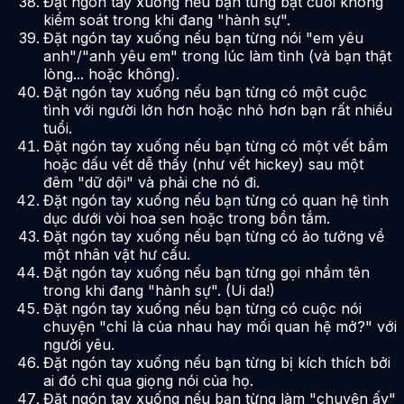
Đặt ngón tay xuống nếu bạn từng bật cười không
kiểm soát trong khi đang "hành sự".
Đặt ngón tay xuống nếu bạn từng nói "em yêu
anh"/"anh yêu em" trong lúc làm tình (và bạn thật
lòng... hoặc không).
Đặt ngón tay xuống nếu bạn từng có một cuộc
tình với người lớn hơn hoặc nhỏ hơn bạn rất nhiều
tuổi.
Đặt ngón tay xuống nếu bạn từng có một vết bầm
hoặc dấu vết dễ thấy (như vết hickey) sau một
đêm "dữ dội" và phải che nó đi.
Đặt ngón tay xuống nếu bạn từng có quan hệ tình
dục dưới vòi hoa sen hoặc trong bồn tắm.
Đặt ngón tay xuống nếu bạn từng có ảo tưởng về
một nhân vật hư cấu.
Đặt ngón tay xuống nếu bạn từng gọi nhầm tên
trong khi đang "hành sự". (Ui da!)
Đặt ngón tay xuống nếu bạn từng có cuộc nói
chuyện "chỉ là của nhau hay mối quan hệ mở?" với
người yêu.
Đặt ngón tay xuống nếu bạn từng bị kích thích bởi
ai đó chỉ qua giọng nói của họ.
Đặt ngón tay xuống nếu bạn từng làm "chuyện ấy"