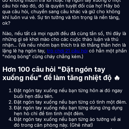
câu hỏi nào đó, đó là quyền tuyệt đối của họ! Hãy bỏ
qua câu hỏi, chuyển sang câu khác và giữ cho không
khí luôn vui vẻ. Sự tin tưởng và tôn trọng là nền tảng,
ok?
Nào, nếu tất cả mọi người đều đã cùng tần số, thì đây là
những gì sẽ khơi mào cho các cuộc thảo luận và thú
nhận... (Và nếu nhóm bạn thích trả lời thẳng thắn hơn là
lặng lẽ hạ ngón tay,
trò chơi 21 câu hỏi
có hẳn một phần
"nóng bỏng" cũng cháy chẳng kém.)
Hơn 100 câu hỏi "Đặt ngón tay
xuống nếu" để làm tăng nhiệt độ 🔥
Đặt ngón tay xuống nếu bạn từng hôn ai đó ngay
buổi hẹn đầu tiên.
Đặt ngón tay xuống nếu bạn từng có tình một đêm.
Đặt ngón tay xuống nếu bạn từng dùng ứng dụng
hẹn hò chỉ để tìm tình một đêm.
Đặt ngón tay xuống nếu bạn từng ảo tưởng về ai
đó trong căn phòng này. (Ghê nha!)