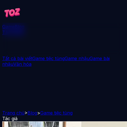
Game
Blog
Tải xuống
Tất cả bài viết
Game tiệc tùng
Game nhậu
Game bài
nhậu
Văn hóa
Trang chủ
>
Blog
>
Game tiệc tùng
Tác giả