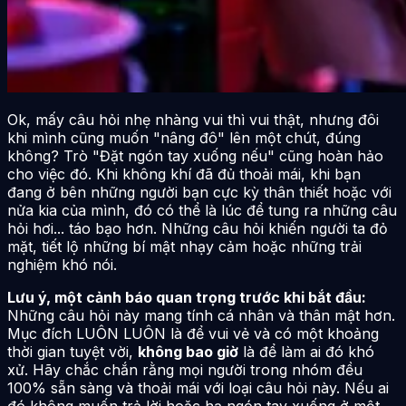
Ok, mấy câu hỏi nhẹ nhàng vui thì vui thật, nhưng đôi
khi mình cũng muốn "nâng đô" lên một chút, đúng
không? Trò "Đặt ngón tay xuống nếu" cũng hoàn hảo
cho việc đó. Khi không khí đã đủ thoải mái, khi bạn
đang ở bên những người bạn cực kỳ thân thiết hoặc với
nửa kia của mình, đó có thể là lúc để tung ra những câu
hỏi hơi... táo bạo hơn. Những câu hỏi khiến người ta đỏ
mặt, tiết lộ những bí mật nhạy cảm hoặc những trải
nghiệm khó nói.
Lưu ý, một cảnh báo quan trọng trước khi bắt đầu:
Những câu hỏi này mang tính cá nhân và thân mật hơn.
Mục đích LUÔN LUÔN là để vui vẻ và có một khoảng
thời gian tuyệt vời,
không bao giờ
là để làm ai đó khó
xử. Hãy chắc chắn rằng mọi người trong nhóm đều
100% sẵn sàng và thoải mái với loại câu hỏi này. Nếu ai
đó không muốn trả lời hoặc hạ ngón tay xuống ở một