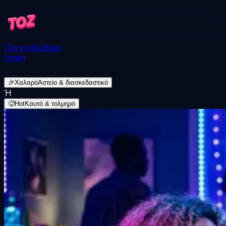
Παιχνίδια
Blog
Λήψη
🎉
Χαλαρό
Αστείο & διασκεδαστικό
Ή
🥵
Hot
Καυτό & τολμηρό