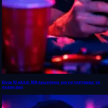
Είναι 10 αλλά: 169 ερωτήσεις για να τεστάρεις τη
σχέση σου