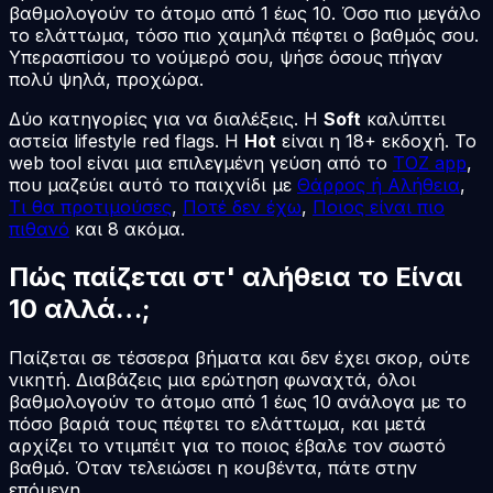
βαθμολογούν το άτομο από 1 έως 10. Όσο πιο μεγάλο
το ελάττωμα, τόσο πιο χαμηλά πέφτει ο βαθμός σου.
Υπερασπίσου το νούμερό σου, ψήσε όσους πήγαν
πολύ ψηλά, προχώρα.
Δύο κατηγορίες για να διαλέξεις. Η
Soft
καλύπτει
αστεία lifestyle red flags. Η
Hot
είναι η 18+ εκδοχή. Το
web tool είναι μια επιλεγμένη γεύση από το
TOZ app
,
που μαζεύει αυτό το παιχνίδι με
Θάρρος ή Αλήθεια
,
Τι θα προτιμούσες
,
Ποτέ δεν έχω
,
Ποιος είναι πιο
πιθανό
και 8 ακόμα.
Πώς παίζεται στ' αλήθεια το Είναι
10 αλλά…;
Παίζεται σε τέσσερα βήματα και δεν έχει σκορ, ούτε
νικητή. Διαβάζεις μια ερώτηση φωναχτά, όλοι
βαθμολογούν το άτομο από 1 έως 10 ανάλογα με το
πόσο βαριά τους πέφτει το ελάττωμα, και μετά
αρχίζει το ντιμπέιτ για το ποιος έβαλε τον σωστό
βαθμό. Όταν τελειώσει η κουβέντα, πάτε στην
επόμενη.