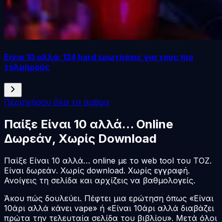
Είναι 10 αλλά: 124 hard ερωτήσεις για τους πιο
τολμηρούς
Περιηγήσου όλα τα άρθρα
Παίξε Είναι 10 αλλά… Online
Δωρεάν, Χωρίς Download
Παίξε Είναι 10 αλλά… online με το web tool του TOZ.
Είναι δωρεάν. Χωρίς download. Χωρίς εγγραφή.
Ανοίγεις τη σελίδα και αρχίζεις να βαθμολογείς.
Άκου πώς δουλεύει. Πέφτει μια ερώτηση όπως «Είναι
10άρι αλλά κάνει vape» ή «Είναι 10άρι αλλά διαβάζει
πρώτα την τελευταία σελίδα του βιβλίου». Μετά όλοι