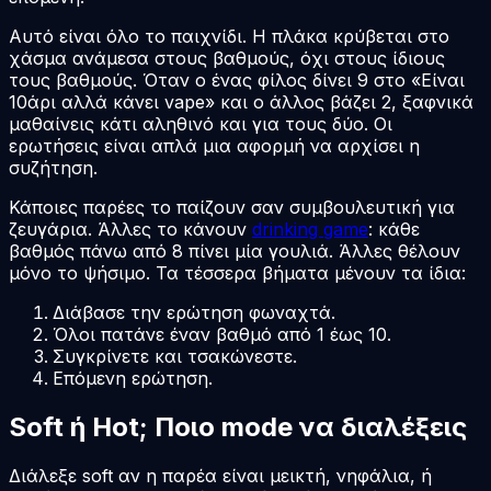
Αυτό είναι όλο το παιχνίδι. Η πλάκα κρύβεται στο
χάσμα ανάμεσα στους βαθμούς, όχι στους ίδιους
τους βαθμούς. Όταν ο ένας φίλος δίνει 9 στο «Είναι
10άρι αλλά κάνει vape» και ο άλλος βάζει 2, ξαφνικά
μαθαίνεις κάτι αληθινό και για τους δύο. Οι
ερωτήσεις είναι απλά μια αφορμή να αρχίσει η
συζήτηση.
Κάποιες παρέες το παίζουν σαν συμβουλευτική για
ζευγάρια. Άλλες το κάνουν
drinking game
: κάθε
βαθμός πάνω από 8 πίνει μία γουλιά. Άλλες θέλουν
μόνο το ψήσιμο. Τα τέσσερα βήματα μένουν τα ίδια:
Διάβασε την ερώτηση φωναχτά.
Όλοι πατάνε έναν βαθμό από 1 έως 10.
Συγκρίνετε και τσακώνεστε.
Επόμενη ερώτηση.
Soft ή Hot; Ποιο mode να διαλέξεις
Διάλεξε soft αν η παρέα είναι μεικτή, νηφάλια, ή