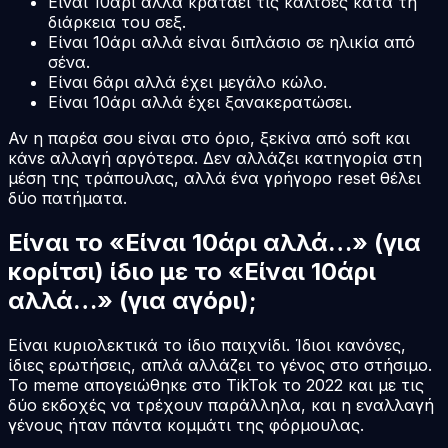
Είναι 10άρι αλλά κρατάει τις κάλτσες κατά τη
διάρκεια του σεξ.
Είναι 10άρι αλλά είναι διπλάσιο σε ηλικία από
σένα.
Είναι 6άρι αλλά έχει μεγάλο κώλο.
Είναι 10άρι αλλά έχει ξανακερατώσει.
Αν η παρέα σου είναι στο όριο, ξεκίνα από soft και
κάνε αλλαγή αργότερα. Δεν αλλάζει κατηγορία στη
μέση της τράπουλας, αλλά ένα γρήγορο reset θέλει
δύο πατήματα.
Είναι το «Είναι 10άρι αλλά…» (για
κορίτσι) ίδιο με το «Είναι 10άρι
αλλά…» (για αγόρι);
Είναι κυριολεκτικά το ίδιο παιχνίδι. Ίδιοι κανόνες,
ίδιες ερωτήσεις, απλά αλλάζει το γένος στο στήσιμο.
Το meme απογειώθηκε στο TikTok το 2022 και με τις
δύο εκδοχές να τρέχουν παράλληλα, και η εναλλαγή
γένους ήταν πάντα κομμάτι της φόρμουλας.