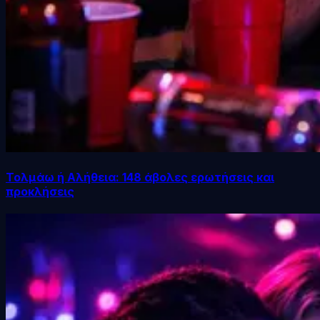
Τολμάω ή Αλήθεια: 148 άβολες ερωτήσεις και
προκλήσεις