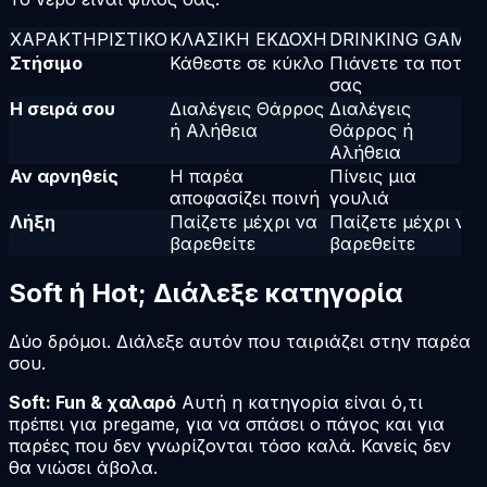
ΧΑΡΑΚΤΗΡΙΣΤΙΚΌ
ΚΛΑΣΙΚΉ ΕΚΔΟΧΉ
DRINKING GAME
Στήσιμο
Κάθεστε σε κύκλο
Πιάνετε τα ποτά
σας
Η σειρά σου
Διαλέγεις Θάρρος
Διαλέγεις
ή Αλήθεια
Θάρρος ή
Αλήθεια
Αν αρνηθείς
Η παρέα
Πίνεις μια
αποφασίζει ποινή
γουλιά
Λήξη
Παίζετε μέχρι να
Παίζετε μέχρι να
βαρεθείτε
βαρεθείτε
Soft ή Hot; Διάλεξε κατηγορία
Δύο δρόμοι. Διάλεξε αυτόν που ταιριάζει στην παρέα
σου.
Soft: Fun & χαλαρό
Αυτή η κατηγορία είναι ό,τι
πρέπει για pregame, για να σπάσει ο πάγος και για
παρέες που δεν γνωρίζονται τόσο καλά. Κανείς δεν
θα νιώσει άβολα.