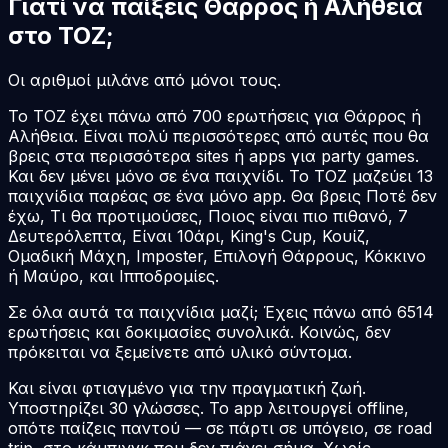
Γιατί να παίξεις Θάρρος ή Αλήθεια
στο TOZ;
Οι αριθμοί μιλάνε από μόνοι τους.
Το TOZ έχει πάνω από 700 ερωτήσεις για Θάρρος ή
Αλήθεια. Είναι πολύ περισσότερες από αυτές που θα
βρεις στα περισσότερα sites ή apps για party games.
Και δεν μένει μόνο σε ένα παιχνίδι. Το TOZ μαζεύει 13
παιχνίδια παρέας σε ένα μόνο app. Θα βρεις Ποτέ δεν
έχω, Τι θα προτιμούσες, Ποιος είναι πιο πιθανό, 7
Δευτερόλεπτα, Είναι 10άρι, King's Cup, Κουίζ,
Ομαδική Μάχη, Imposter, Επιλογή Θάρρους, Κόκκινο
ή Μαύρο, και Ιπποδρομίες.
Σε όλα αυτά τα παιχνίδια μαζί; Έχεις πάνω από
6514
ερωτήσεις και δοκιμασίες συνολικά. Κοινώς, δεν
πρόκειται να ξεμείνετε από υλικό σύντομα.
Και είναι φτιαγμένο για την πραγματική ζωή.
Υποστηρίζει 30 γλώσσες. Το app λειτουργεί offline,
οπότε παίζεις παντού — σε πάρτι σε υπόγειο, σε road