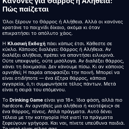
Κανόνες για Θάρρος ή Αλήθεια:
Πώς παίζεται
Όλοι ξέρουν το Θάρρος ή Αλήθεια. Αλλά οι κανόνες
κρατάνε το παιχνίδι δίκαιο, ακόμα κι όταν
επικρατήσει το απόλυτο χάος.
Η
Κλασική Εκδοχή
πάει κάπως έτσι. Κάθεστε σε
κύκλο. Κάποιος διαλέγει: Θάρρος ή Αλήθεια. Αν
διαλέξει αλήθεια, πρέπει να απαντήσει ειλικρινά.
Ούτε υπεκφυγές, ούτε μισόλογα. Αν διαλέξει θάρρος,
κάνει τη δοκιμασία. Δεν κάνουμε πίσω. Κι αν κάποιος
αρνηθεί; Η παρέα αποφασίζει την ποινή. Μπορεί να
είναι οτιδήποτε — ένα έξτρα θάρρος, κάποια
αγγαρεία, ό,τι συμφωνήσετε τέλος πάντων. Μετά
είναι η σειρά του επόμενου.
Το
Drinking Game
είναι για 18+. Ίδια φάση, αλλά πιο
hardcore. Αν αρνηθείς μια αλήθεια ή «κοτέψεις» σε
ένα θάρρος, πίνεις. Απλά πράγματα. Αυτό δένει
τέλεια με την κατηγορία Hot γιατί τα πράγματα
ξεφεύγουν γρήγορα. Και ναι, πίνετε υπεύθυνα παιδιά.
Το νερό είναι φίλος σας.