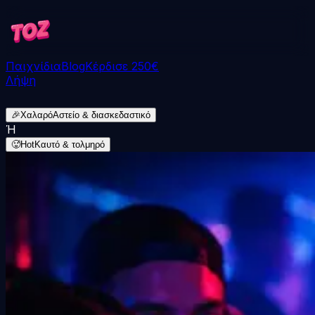
Παιχνίδια
Blog
Κέρδισε 250€
Λήψη
🎉
Χαλαρό
Αστείο & διασκεδαστικό
Ή
🥵
Hot
Καυτό & τολμηρό