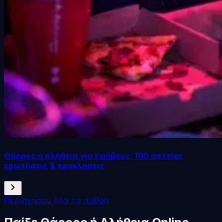
Θάρρος ή αλήθεια για εφήβους: 100 αστείες
ερωτήσεις & προκλήσεις
Περιηγήσου όλα τα άρθρα