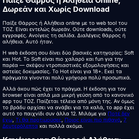
Παίξε Θάρρος ή Αλήθεια Online,
Δωρεάν και Χωρίς Download
Παίξε Θάρρος ή Αλήθεια online με το web tool του
TOZ. Είναι εντελώς δωρεάν. Ούτε downloads, ούτε
εγγραφές. Ανοίγεις τη σελίδα. Διαλέγεις θάρρος ή
αλήθεια. Αυτό ήταν.
Η web έκδοση σου δίνει δύο βασικές κατηγορίες: Soft
και Hot. Το Soft είναι πιο χαλαρό και fun για την
παρέα — σκέψου ντροπιαστικές εξομολογήσεις και
αστείες δοκιμασίες. Το Hot είναι για 18+. Εκεί τα
πράγματα γίνονται πολύ γρήγορα πολύ προσωπικά.
Αλλά άκου πώς έχει το πράγμα. Η έκδοση για τον
browser είναι απλά μια μικρή γεύση από το κανονικό
app του TOZ. Παίζεται τέλεια από μόνη της. Αν όμως
το βράδυ αρχίσει να ανάβει για τα καλά, το app έχει
αυτό το παιχνίδι συν άλλα 12. Μιλάμε για
Ποτέ δεν
έχω
,
Τι θα προτιμούσες
,
Ποιος είναι πιο πιθανό
,
7
Δευτερόλεπτα
και πολλά ακόμα.