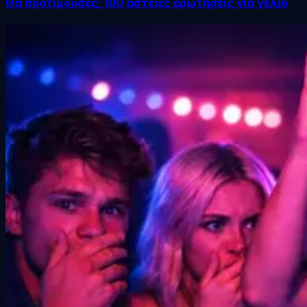
Θα προτιμούσες: 100 αστείες ερωτήσεις για γέλιο