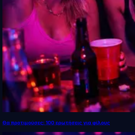
Θα προτιμούσες: 100 ερωτήσεις για φίλους