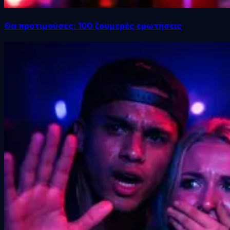
Θα προτιμούσες: 100 ζουμερές ερωτήσεις