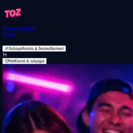
Παιχνίδια
Blog
Λήψη
🎉
Χαλαρό
Αστείο & διασκεδαστικό
Ή
🥵
Hot
Καυτό & τολμηρό