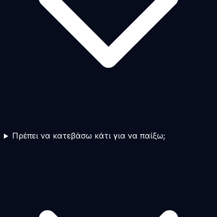
Πρέπει να κατεβάσω κάτι για να παίξω;