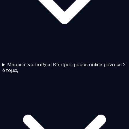
Μπορείς να παίξεις Θα προτιμούσε online μόνο με 2
άτομα;