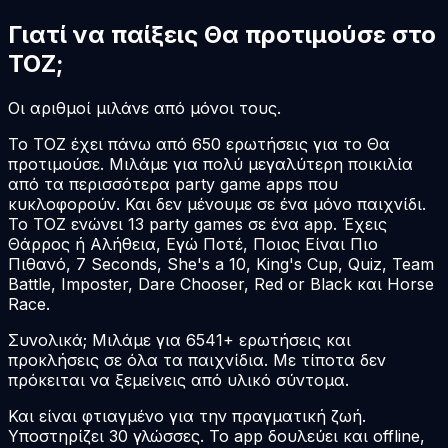
Γιατί να παίξεις Θα προτιμούσε στο
TOZ;
Οι αριθμοί μιλάνε από μόνοι τους.
Το TOZ έχει πάνω από 650 ερωτήσεις για το Θα
προτιμούσε. Μιλάμε για πολύ μεγαλύτερη ποικιλία
από τα περισσότερα party game apps που
κυκλοφορούν. Και δεν μένουμε σε ένα μόνο παιχνίδι.
Το TOZ ενώνει 13 party games σε ένα app. Έχεις
Θάρρος ή Αλήθεια, Εγώ Ποτέ, Ποιος Είναι Πιο
Πιθανό, 7 Seconds, She's a 10, King's Cup, Quiz, Team
Battle, Imposter, Dare Chooser, Red or Black και Horse
Race.
Συνολικά; Μιλάμε για
6541
+ ερωτήσεις και
προκλήσεις σε όλα τα παιχνίδια. Με τίποτα δεν
πρόκειται να ξεμείνεις από υλικό σύντομα.
Και είναι φτιαγμένο για την πραγματική ζωή.
Υποστηρίζει 30 γλώσσες. Το app δουλεύει και offline,