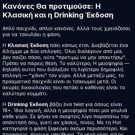
Κανόνες Θα προτιμούσε: Η
Κλασική και η Drinking Έκδοση
Απλό παιχνίδι, απλοί κανόνες. Αλλά τους χρειάζεσαι
για να τσουλάει η φάση.
Η
Κλασική Έκδοση
πάει κάπως έτσι. Διαβάζεται ένα
δίλημμα με δύο επιλογές. Όλοι διαλέγουν από μία.
Δεν παίζει πάσο, ούτε "προτιμώ να μην απαντήσω".
Πρέπει να πάρεις θέση. Το καλύτερο; Η μειοψηφία —
δηλαδή αυτοί που διάλεξαν τη λιγότερο δημοφιλή
επιλογή — "χάνει" τον γύρο. Αλλά μεταξύ μας, το
πραγματικό παιχνίδι είναι οι τσακωμοί μετά. Οι
άκυρες δικαιολογίες που πετάει ο καθένας είναι το
καλύτερο κομμάτι.
Η
Drinking Έκδοση
βάζει ένα twist για όσους είναι
18+. Ίδια λογική, αλλά η μειοψηφία πίνει μια γουλιά
κάθε γύρο. Σε ψήνει να σκεφτείς λίγο παραπάνω την
απάντησή σου, γιατί αν χάσεις, πίνεις. Με τη Hot
κατηγορία η φάση ξεφεύγει ακόμα περισσότερο. Και
προφανώς, πίνουμε υπεύθυνα. Το νερό είναι φίλος