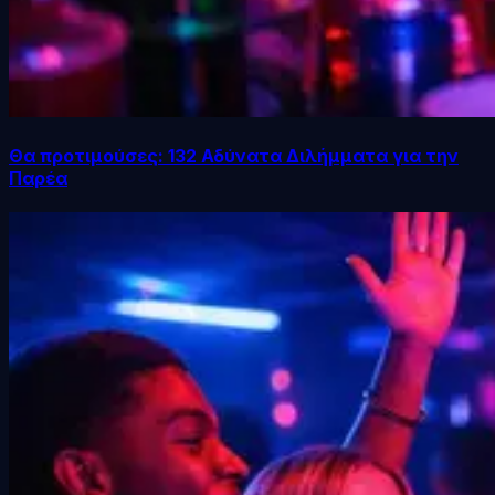
Θα προτιμούσες: 132 Αδύνατα Διλήμματα για την
Παρέα