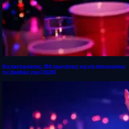
Θα προτιμούσες: 180 ερωτήσεις για να απογειώσεις
τις βραδιές σου (2026)