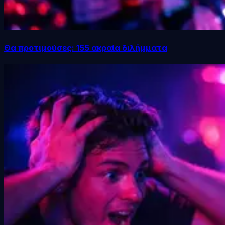
Θα προτιμούσες: 155 ακραία διλήμματα