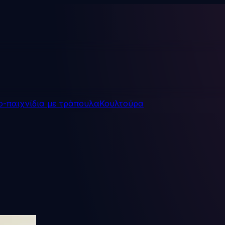
-παιχνίδια με τράπουλα
Κουλτούρα