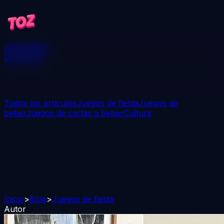
Juegos
Blog
Descargar
Todos los artículos
Juegos de fiesta
Juegos de
beber
Juegos de cartas a beber
Cultura
Inicio
>
Blog
>
Juegos de fiesta
Autor