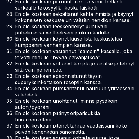
En ole koskaan perunut menoja viime hetkellä
surkealla tekosyyllä, koska laiskotti.
En ole koskaan sekoittanut kahta ihmistä ja käynyt
kokonaisen keskustelun väärän henkilön kanssa.
En ole koskaan teeskennellyt puhuvani
puhelimessa välttääkseni jonkun kadulla.
En ole koskaan käynyt kiusallista keskustelua
kumppanini vanhempien kanssa.
En ole koskaan vastannut "samoin" kassalle, joka
toivotti minulle "hyvää päivänjatkoa".
En ole koskaan yrittänyt korjata jotain itse ja tehnyt
siitä vain pahempaa.
En ole koskaan epäonnistunut täysin
superyksinkertaisen reseptin kanssa.
En ole koskaan purskahtanut nauruun yrittäessäni
valehdella.
En ole koskaan unohtanut, minne pysäköin
autoni/pyöräni.
En ole koskaan pitänyt eriparisukkia
huomaamattani.
En ole koskaan pitänyt tahraa vaatteissani koko
päivän kenenkään sanomatta.
En ole koskaan antanut kohteliaisuutta, joka