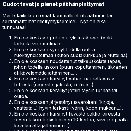
Oudot tavat ja pienet päähänpinttymät
Meillä kaikilla on omat kummalliset rituaalimme tai
selittämättömät mieltymyksemme... Nyt on aika
tunnustaa!
En ole koskaan puhunut yksin ääneen (enkä
tarkoita vain mutinaa).
En ole koskaan syönyt todella outoa
ruokayhdistelmää (kuten suolakurkkua ja Nutellaa).
En ole koskaan noudattanut taikauskoista tapaa,
johon todella uskon (puun koputtaminen, tikkaiden
ali kävelemättä jättäminen...).
En ole koskaan kärsinyt vähän naurettavasta
fobiasta (napeista, jaloista, rei'istä...).
En ole koskaan keräillyt jotain täysin turhaa tai
outoa.
En ole koskaan järjestänyt tavaroitani (kirjoja,
vaatteita...) hyvin tarkasti (värin, koon mukaan...).
En ole koskaan kärsinyt lievästä pakko-oireesta
(oven lukon tarkistaminen 10 kertaa, viivojen päällä
kävelemättä jättäminen...).