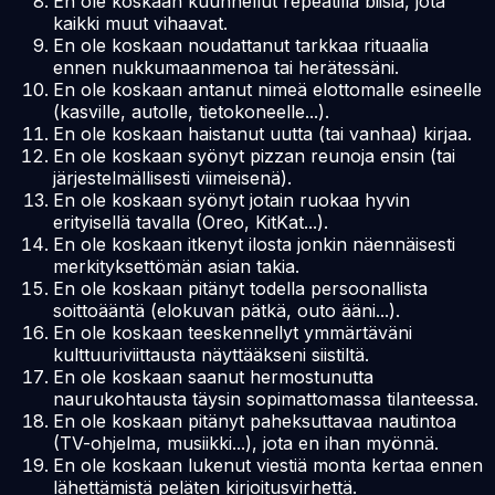
En ole koskaan kuunnellut repeatilla biisiä, jota
kaikki muut vihaavat.
En ole koskaan noudattanut tarkkaa rituaalia
ennen nukkumaanmenoa tai herätessäni.
En ole koskaan antanut nimeä elottomalle esineelle
(kasville, autolle, tietokoneelle...).
En ole koskaan haistanut uutta (tai vanhaa) kirjaa.
En ole koskaan syönyt pizzan reunoja ensin (tai
järjestelmällisesti viimeisenä).
En ole koskaan syönyt jotain ruokaa hyvin
erityisellä tavalla (Oreo, KitKat...).
En ole koskaan itkenyt ilosta jonkin näennäisesti
merkityksettömän asian takia.
En ole koskaan pitänyt todella persoonallista
soittoääntä (elokuvan pätkä, outo ääni...).
En ole koskaan teeskennellyt ymmärtäväni
kulttuuriviittausta näyttääkseni siistiltä.
En ole koskaan saanut hermostunutta
naurukohtausta täysin sopimattomassa tilanteessa.
En ole koskaan pitänyt paheksuttavaa nautintoa
(TV-ohjelma, musiikki...), jota en ihan myönnä.
En ole koskaan lukenut viestiä monta kertaa ennen
lähettämistä peläten kirjoitusvirhettä.