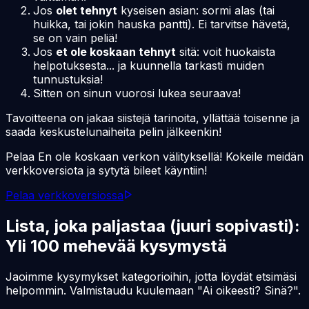
Jos
olet tehnyt
kyseisen asian: sormi alas (tai
huikka, tai jokin hauska pantti). Ei tarvitse hävetä,
se on vain peliä!
Jos
et ole koskaan tehnyt
sitä: voit huokaista
helpotuksesta... ja kuunnella tarkasti muiden
tunnustuksia!
Sitten on sinun vuorosi lukea seuraava!
Tavoitteena on jakaa siistejä tarinoita, yllättää toisenne ja
saada keskustelunaiheita pelin jälkeenkin!
Pelaa En ole koskaan verkon välityksellä! Kokeile meidän
verkkoversiota ja sytytä bileet käyntiin!
Pelaa verkkoversiossa
Lista, joka paljastaa (juuri sopivasti):
Yli 100 mehevää kysymystä
Jaoimme kysymykset kategorioihin, jotta löydät etsimäsi
helpommin. Valmistaudu kuulemaan "Ai oikeesti? Sinä?".