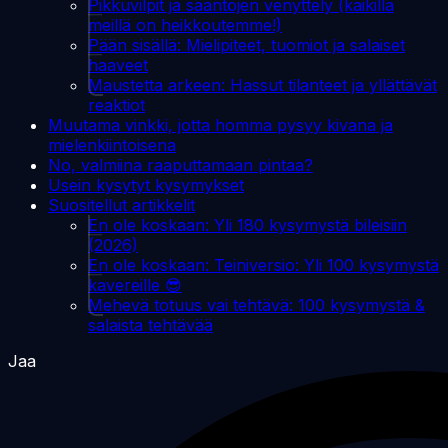
Pikkuvilpit ja sääntöjen venyttely (kaikilla
meillä on heikkoutemme!)
Pään sisällä: Mielipiteet, tuomiot ja salaiset
haaveet
Maustetta arkeen: Hassut tilanteet ja yllättävät
reaktiot
Muutama vinkki, jotta homma pysyy kivana ja
mielenkiintoisena
No, valmiina raaputtamaan pintaa?
Usein kysytyt kysymykset
Suositellut artikkelit
En ole koskaan: Yli 180 kysymystä bileisiin
(2026)
En ole koskaan: Teiniversio: Yli 100 kysymystä
kavereille 😎
Mehevä totuus vai tehtävä: 100 kysymystä &
salaista tehtävää
Jaa