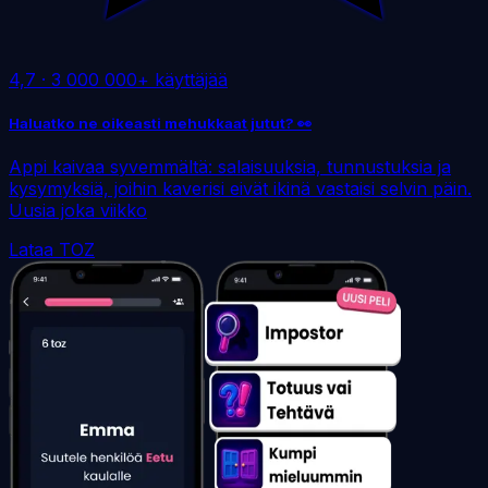
4,7
·
3 000 000+ käyttäjää
Haluatko ne oikeasti mehukkaat jutut? 👀
Appi kaivaa syvemmältä: salaisuuksia, tunnustuksia ja
kysymyksiä, joihin kaverisi eivät ikinä vastaisi selvin päin.
Uusia joka viikko
Lataa TOZ