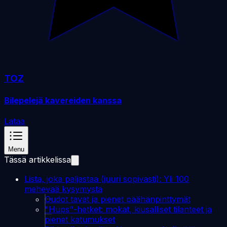
TOZ
Bilepelejä kavereiden kanssa
Lataa
Menu
Tässä artikkelissa
Lista, joka paljastaa (juuri sopivasti): Yli 100
mehevää kysymystä
Oudot tavat ja pienet päähänpinttymät
"Hups"-hetket: mokat, kiusalliset tilanteet ja
pienet katumukset