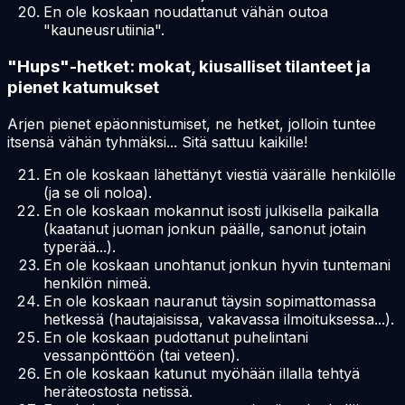
En ole koskaan noudattanut vähän outoa
"kauneusrutiinia".
"Hups"-hetket: mokat, kiusalliset tilanteet ja
pienet katumukset
Arjen pienet epäonnistumiset, ne hetket, jolloin tuntee
itsensä vähän tyhmäksi... Sitä sattuu kaikille!
En ole koskaan lähettänyt viestiä väärälle henkilölle
(ja se oli noloa).
En ole koskaan mokannut isosti julkisella paikalla
(kaatanut juoman jonkun päälle, sanonut jotain
typerää...).
En ole koskaan unohtanut jonkun hyvin tuntemani
henkilön nimeä.
En ole koskaan nauranut täysin sopimattomassa
hetkessä (hautajaisissa, vakavassa ilmoituksessa...).
En ole koskaan pudottanut puhelintani
vessanpönttöön (tai veteen).
En ole koskaan katunut myöhään illalla tehtyä
heräteostosta netissä.