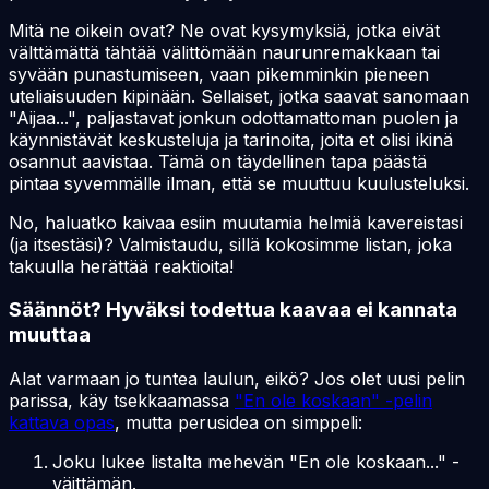
Mitä ne oikein ovat? Ne ovat kysymyksiä, jotka eivät
välttämättä tähtää välittömään naurunremakkaan tai
syvään punastumiseen, vaan pikemminkin pieneen
uteliaisuuden kipinään. Sellaiset, jotka saavat sanomaan
"Aijaa...", paljastavat jonkun odottamattoman puolen ja
käynnistävät keskusteluja ja tarinoita, joita et olisi ikinä
osannut aavistaa. Tämä on täydellinen tapa päästä
pintaa syvemmälle ilman, että se muuttuu kuulusteluksi.
No, haluatko kaivaa esiin muutamia helmiä kavereistasi
(ja itsestäsi)? Valmistaudu, sillä kokosimme listan, joka
takuulla herättää reaktioita!
Säännöt? Hyväksi todettua kaavaa ei kannata
muuttaa
Alat varmaan jo tuntea laulun, eikö? Jos olet uusi pelin
parissa, käy tsekkaamassa
"En ole koskaan" -pelin
kattava opas
, mutta perusidea on simppeli:
Joku lukee listalta mehevän "En ole koskaan..." -
väittämän.