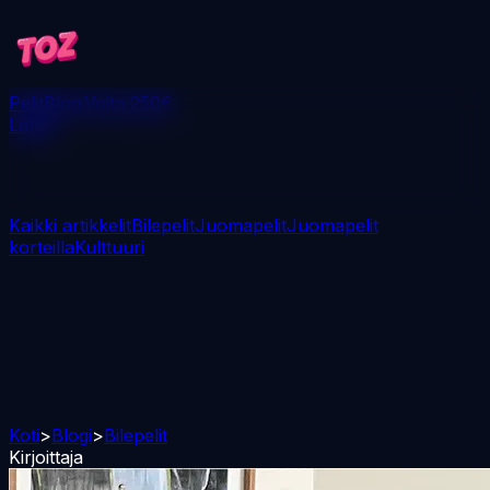
Pelit
Blogi
Voita 250€
Lataa
Kaikki artikkelit
Bilepelit
Juomapelit
Juomapelit
korteilla
Kulttuuri
Koti
>
Blogi
>
Bilepelit
Kirjoittaja