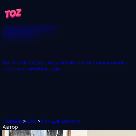
Ігри
Блог
Виграй 250$
Завантажити
Усі статті
Ігри для вечірок
Алкогольні ігри
Алкогольні
ігри з картами
Культура
Головна
>
Блог
>
Ігри для вечірок
Автор