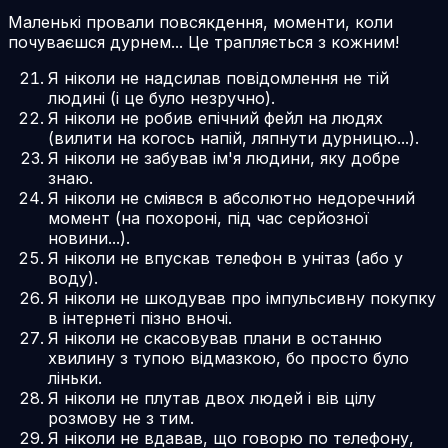
Маленькі провали повсякдення, моменти, коли
почуваєшся дурнем... Це трапляється з кожним!
Я ніколи не надсилав повідомлення не тій
людині (і це було незручно).
Я ніколи не робив епічний фейл на людях
(вилити на когось напій, ляпнути дурницю...).
Я ніколи не забував ім'я людини, яку добре
знаю.
Я ніколи не сміявся в абсолютно недоречний
момент (на похороні, під час серйозної
новини...).
Я ніколи не впускав телефон в унітаз (або у
воду).
Я ніколи не шкодував про імпульсивну покупку
в інтернеті пізно вночі.
Я ніколи не скасовував плани в останню
хвилину з тупою відмазкою, бо просто було
ліньки.
Я ніколи не плутав двох людей і вів цілу
розмову не з тим.
Я ніколи не вдавав, що говорю по телефону,