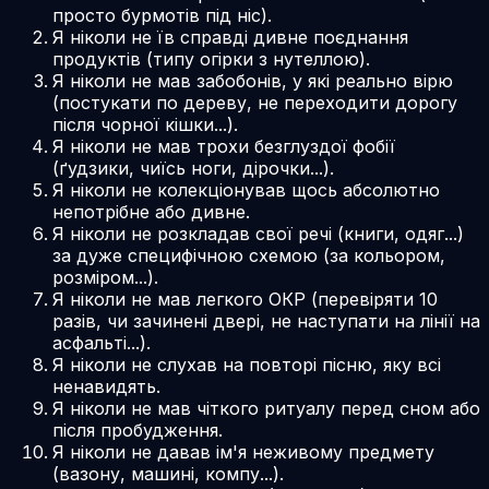
просто бурмотів під ніс).
Я ніколи не їв справді дивне поєднання
продуктів (типу огірки з нутеллою).
Я ніколи не мав забобонів, у які реально вірю
(постукати по дереву, не переходити дорогу
після чорної кішки...).
Я ніколи не мав трохи безглуздої фобії
(ґудзики, чиїсь ноги, дірочки...).
Я ніколи не колекціонував щось абсолютно
непотрібне або дивне.
Я ніколи не розкладав свої речі (книги, одяг...)
за дуже специфічною схемою (за кольором,
розміром...).
Я ніколи не мав легкого ОКР (перевіряти 10
разів, чи зачинені двері, не наступати на лінії на
асфальті...).
Я ніколи не слухав на повторі пісню, яку всі
ненавидять.
Я ніколи не мав чіткого ритуалу перед сном або
після пробудження.
Я ніколи не давав ім'я неживому предмету
(вазону, машині, компу...).