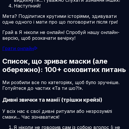
видихнути... і уважно слухати зізнання інших!
Наступний!
Мета? Поділитися крутими історіями, здивувати
одне одного і мати про що поговорити після гри!
Грай в Я ніколи не онлайн! Спробуй нашу онлайн-
версію, щоб розкачати вечірку!
Грати онлайн
Список, що зриває маски (але
обережно): 100+ соковитих питань
Ми розбили все по категоріях, щоб було зручніше.
Готуйтеся до частих «Та ти шо?!».
Дивні звички та манії (трішки крейзі)
У всіх нас є свої дивні ритуали або незрозумілі
смаки... Час зізнаватися!
Я ніколи не говорив сам із собою вголос (і не