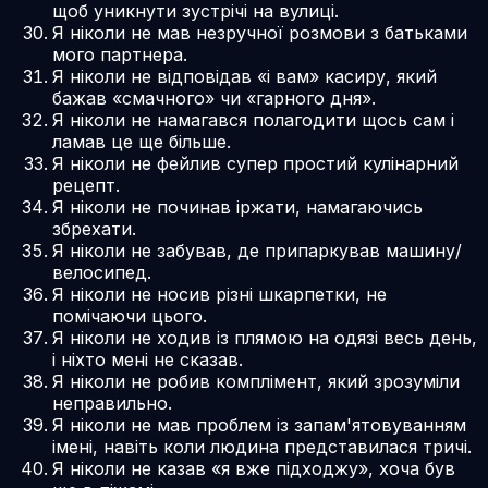
щоб уникнути зустрічі на вулиці.
Я ніколи не мав незручної розмови з батьками
мого партнера.
Я ніколи не відповідав «і вам» касиру, який
бажав «смачного» чи «гарного дня».
Я ніколи не намагався полагодити щось сам і
ламав це ще більше.
Я ніколи не фейлив супер простий кулінарний
рецепт.
Я ніколи не починав іржати, намагаючись
збрехати.
Я ніколи не забував, де припаркував машину/
велосипед.
Я ніколи не носив різні шкарпетки, не
помічаючи цього.
Я ніколи не ходив із плямою на одязі весь день,
і ніхто мені не сказав.
Я ніколи не робив комплімент, який зрозуміли
неправильно.
Я ніколи не мав проблем із запам'ятовуванням
імені, навіть коли людина представилася тричі.
Я ніколи не казав «я вже підходжу», хоча був