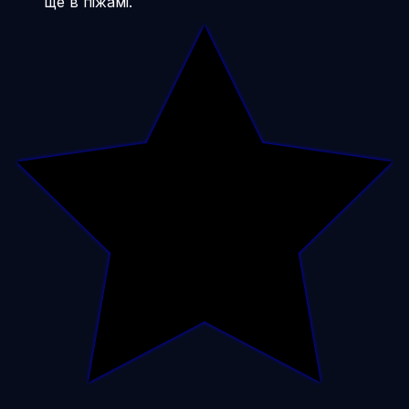
ще в піжамі.