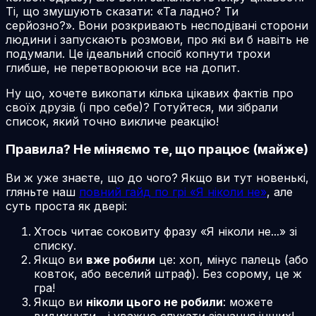
Ті, що змушують сказати: «Та ладно? Ти
серйозно?». Вони розкривають несподівані сторони
людини і запускають розмови, про які ви б навіть не
подумали. Це ідеальний спосіб копнути трохи
глибше, не перетворюючи все на допит.
Ну що, хочете викопати кілька цікавих фактів про
своїх друзів (і про себе)? Готуйтеся, ми зібрали
список, який точно викличе реакцію!
Правила? Не міняємо те, що працює (майже)
Ви ж уже знаєте, що до чого? Якщо ви тут новенькі,
гляньте наш
повний гайд по грі «Я ніколи не»
, але
суть проста як двері:
Хтось читає соковиту фразу «Я ніколи не...» зі
списку.
Якщо ви
вже робили
це: хоп, мінус палець (або
ковток, або веселий штраф). Без сорому, це ж
гра!
Якщо ви
ніколи цього не робили
: можете