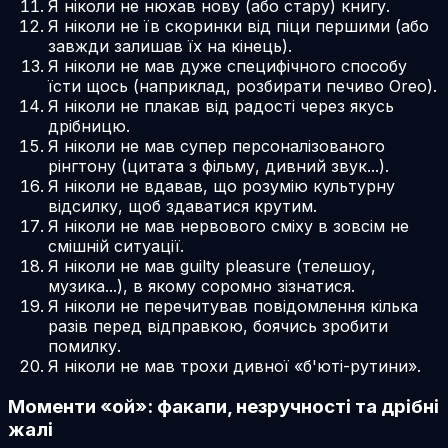
Я ніколи не нюхав нову (або стару) книгу.
Я ніколи не їв скоринки від піци першими (або
завжди залишав їх на кінець).
Я ніколи не мав дуже специфічного способу
їсти щось (наприклад, розбирати печиво Oreo).
Я ніколи не плакав від радості через якусь
дрібницю.
Я ніколи не мав супер персоналізованого
рінгтону (цитата з фільму, дивний звук...).
Я ніколи не вдавав, що розумію культурну
відсилку, щоб здаватися крутим.
Я ніколи не мав нервового сміху в зовсім не
смішній ситуації.
Я ніколи не мав guilty pleasure (телешоу,
музика...), в якому соромно зізнатися.
Я ніколи не перечитував повідомлення кілька
разів перед відправкою, боячись зробити
помилку.
Я ніколи не мав трохи дивної «б'юті-рутини».
Моменти «ой»: факапи, незручності та дрібні
жалі