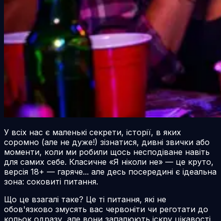
У всіх нас є маленькі секрети, історії, в яких
соромно (але не дуже!) зізнатися, дивні звички або
моменти, коли ми робили щось несподіване навіть
для самих себе. Класичне «Я ніколи не» — це круто,
версія 18+ — гаряче... але десь посередині є ідеальна
зона:
соковиті
питання.
Що це взагалі таке? Це ті питання, які не
обов'язково змусять вас червоніти чи реготати до
кольок одразу, але вони запалюють іскру цікавості.