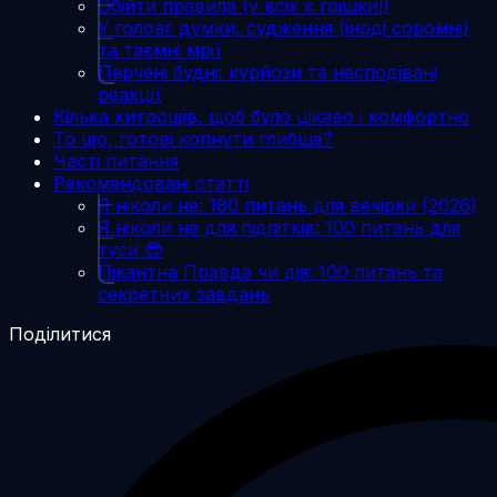
Обійти правила (у всіх є грішки!)
У голові: думки, судження (іноді соромні)
та таємні мрії
Перчені будні: курйози та несподівані
реакції
Кілька хитрощів, щоб було цікаво і комфортно
То що, готові копнути глибше?
Часті питання
Рекомендовані статті
Я ніколи не: 180 питань для вечірки (2026)
Я ніколи не для підлітків: 100 питань для
туси 😎
Пікантна Правда чи дія: 100 питань та
секретних завдань
Поділитися