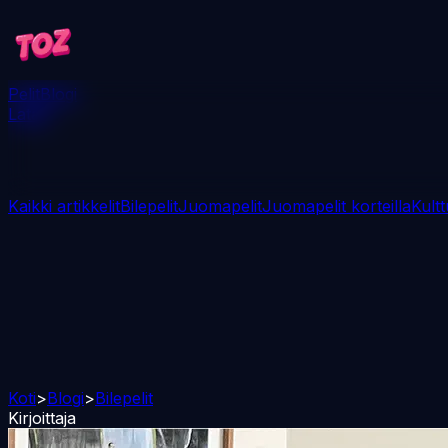
Pelit
Blogi
Lataa
Kaikki artikkelit
Bilepelit
Juomapelit
Juomapelit korteilla
Kultt
Koti
>
Blogi
>
Bilepelit
Kirjoittaja