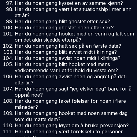
Har du noen gang kysset en av samme kjønn?
Har du noen gang vært i et situationship i mer enn
ett år?
Har du noen gang blitt ghostet etter sex?
Har du noen gang ghostet noen etter sex?
Har du noen gang hooket med en venn og latt som
om det aldri skjedde etterpå?
Har du noen gang hatt sex på en første date?
Har du noen gang blitt avvist midt i klininga?
Har du noen gang avvist noen midt i klininga?
Har du noen gang blitt hooket med mens
vedkommende var i et forhold du visste om?
Har du noen gang avvist noen og angret på det i
ettertid?
Har du noen gang sagt "jeg elsker deg" bare for å
oppnå noe?
Har du noen gang faket følelser for noen i flere
måneder?
Har du noen gang hooket med noen samme dag
som du møtte dem?
Har du noen gang løyet om å bruke prevensjon?
Har du noen gang vært forelsket i to personer