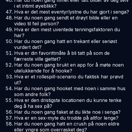
Har du noen gang filmet eller tatt bilder av deg selv
i et intimt øyeblikk?
Hva er det mest eventyrlystne du har gjort i senga?
Har du noen gang sendt et drøyt bilde eller en
video til feil person?
Hva er den mest uventede tenningsfaktoren du
har?
Har du noen gang hatt en trekant eller seriøst
vurdert det?
Hva er din favorittmåte å bli tatt på som de
færreste ville gjettet?
Har du noen gang brukt en app for å møte noen
utelukkende for å hooke?
Hva er et rollespill-scenario du faktisk har prøvd
ut?
Har du noen gang hooket med noen i samme hus
som andre folk?
Hva er den dristigste locationen du kunne tenke
deg å ha sex på?
Har du noen gang faket at du likte noe i senga?
Hva er en sex-myte du trodde på altfor lenge?
Har du noen gang hatt en crush på noen eldre
eller yngre som overrasket deg?