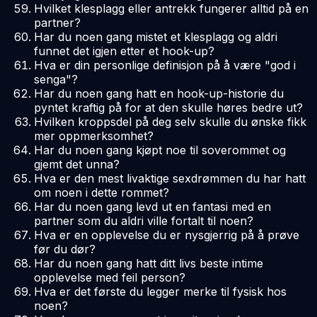
Hvilket klesplagg eller antrekk fungerer alltid på en
partner?
Har du noen gang mistet et klesplagg og aldri
funnet det igjen etter et hook-up?
Hva er din personlige definisjon på å være "god i
senga"?
Har du noen gang hatt en hook-up-historie du
pyntet kraftig på for at den skulle høres bedre ut?
Hvilken kroppsdel på deg selv skulle du ønske fikk
mer oppmerksomhet?
Har du noen gang kjøpt noe til soverommet og
gjemt det unna?
Hva er den mest livaktige sexdrømmen du har hatt
om noen i dette rommet?
Har du noen gang levd ut en fantasi med en
partner som du aldri ville fortalt til noen?
Hva er en opplevelse du er nysgjerrig på å prøve
før du dør?
Har du noen gang hatt ditt livs beste intime
opplevelse med feil person?
Hva er det første du legger merke til fysisk hos
noen?