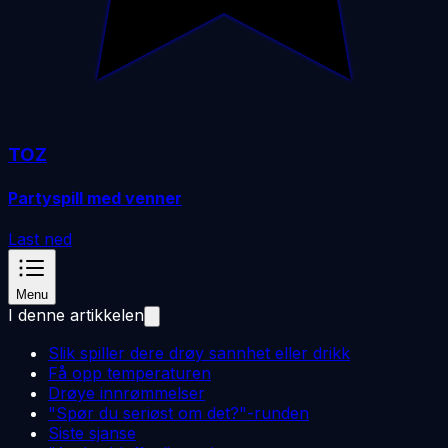
TOZ
Partyspill med venner
Last ned
Menu
I denne artikkelen
Slik spiller dere drøy sannhet eller drikk
Få opp temperaturen
Drøye innrømmelser
"Spør du seriøst om det?"-runden
Siste sjanse