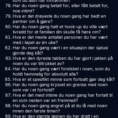
som du aldri har innrømmet?
Har du noen gang betalt for, eller fått betalt for,
noe intimt?
Hva er det drøyeste du noen gang har bedt en
partner om å gjøre?
Har du noen gang hatt et hook-up du ville vært
livredd for at familien din skulle få høre om?
Hva er det meste antallet personer du har vært
med i løpet av én uke?
Har du noen gang vært i en situasjon der sjalusi
gjorde deg kåt?
Hva er den dyreste tabben du har gjort i jakten på
noen du var tiltrukket av?
Har du noen gang vært forelsket i noen, som du
holdt hemmelig for absolutt alle?
Hva er et spesifikt minne som fortsatt gjør deg kåt?
Har du noen gang krysset en grense med noen
som var i et forhold?
Hva er det mest intime du noen gang har fortalt til
en som nesten var en fremmed?
Har du noen gang angret på at du lå med noen
innen den første timen?
Hva er den største løgnen du har dratt i en