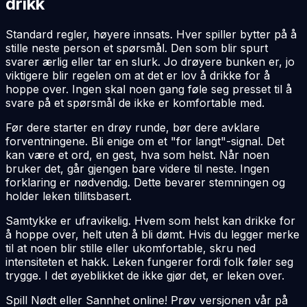
drikk
Standard regler, høyere innsats. Hver spiller bytter på å
stille neste person et spørsmål. Den som blir spurt
svarer ærlig eller tar en slurk. Jo drøyere bunken er, jo
viktigere blir regelen om at det er lov å drikke for å
hoppe over. Ingen skal noen gang føle seg presset til å
svare på et spørsmål de ikke er komfortable med.
Før dere starter en drøy runde, bør dere avklare
forventningene. Bli enige om et "for langt"-signal. Det
kan være et ord, en gest, hva som helst. Når noen
bruker det, går gjengen bare videre til neste. Ingen
forklaring er nødvendig. Dette bevarer stemningen og
holder leken tillitsbasert.
Samtykke er ufravikelig. Hvem som helst kan drikke for
å hoppe over, helt uten å bli dømt. Hvis du legger merke
til at noen blir stille eller ukomfortable, skru ned
intensiteten et hakk. Leken fungerer fordi folk føler seg
trygge. I det øyeblikket de ikke gjør det, er leken over.
Spill Nødt eller Sannhet online! Prøv versjonen vår på