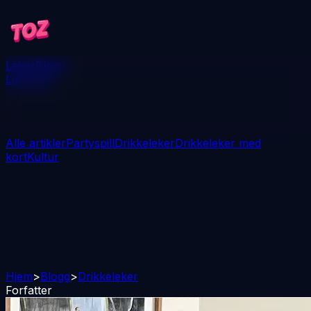
Leker
Blogg
Last ned
Alle artikler
Partyspill
Drikkeleker
Drikkeleker med
kort
Kultur
Hjem
>
Blogg
>
Drikkeleker
Forfatter