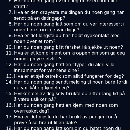
Har du noen gang flørtet deg ut av en bot eller
straff?
Hva er den drøyeste meldingen du noen gang har
sendt på en datingapp?
Har du noen gang latt som om du var interessert i
noen bare fordi de var digge?
Hva er det lengste du har holdt øyekontakt med
noen over et rom?
Har du noen gang blitt fersket i å sjekke ut noen?
Hva er et kompliment om kroppen din som ga deg
urimelig mye selvtillit?
Har du noen gang hatt en "type" du aldri ville
innrømmet for vennene dine?
Hva er et sjekketrekk som alltid fungerer for deg?
Har du noen gang sendt melding til noen bare fordi
du var kåt og kjedet deg?
Hvilken del av deg selv brukte du altfor lang tid på
å være usikker på?
Har du noen gang hatt en kjemi med noen som
overrasket deg?
Hva er det meste du har brukt av penger for å
prøve å se bra ut til en date?
Har du noen gang latt som om du hatet noen du