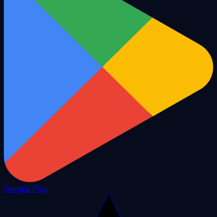
Google Play