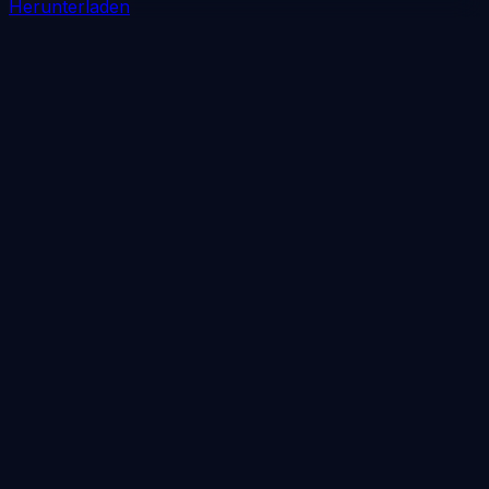
Herunterladen