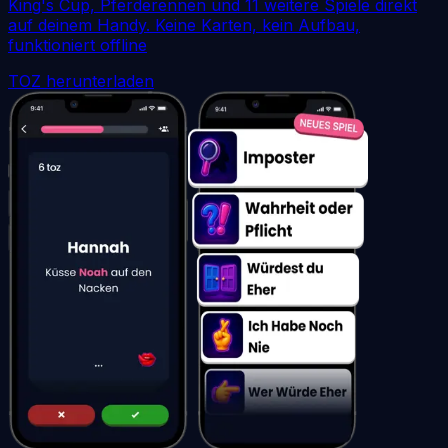
King's Cup, Pferderennen und 11 weitere Spiele direkt
auf deinem Handy. Keine Karten, kein Aufbau,
funktioniert offline
TOZ herunterladen