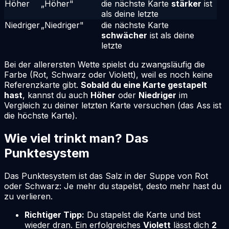
Höher
„Höher"
die nächste Karte
stärker
ist
als deine letzte
Niedriger
„Niedriger"
die nächste Karte
schwächer
ist als deine
letzte
Bei der allerersten Wette spielst du zwangsläufig die
Farbe (Rot, Schwarz oder Violett), weil es noch keine
Referenzkarte gibt.
Sobald du eine Karte gestapelt
hast
, kannst du auch
Höher
oder
Niedriger
im
Vergleich zu deiner letzten Karte versuchen (das Ass ist
die höchste Karte).
Wie viel trinkt man? Das
Punktesystem
Das Punktesystem ist das Salz in der Suppe von Rot
oder Schwarz: Je mehr du stapelst, desto mehr hast du
zu verlieren.
Richtiger Tipp:
Du stapelst die Karte und bist
wieder dran. Ein erfolgreiches
Violett
lässt dich
2