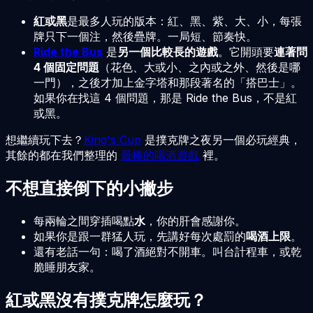
紅或黑
是最多人玩的版本：紅、黑、紫、大、小，每張
牌只下一個注，然後疊牌。一局短、節奏快。
Ride the Bus
是
另一個比較長的遊戲
。它開頭要
連著問
4 個固定問題
（花色、大或小、之內或之外、然後是哪
一門），之後才加上金字塔和那段著名的「搭巴士」。
如果你在找這 4 個問題，那是 Ride the Bus，不是紅
或黑。
想繼續玩下去？
King's Cup
是撲克牌之夜另一個必玩經典，
其餘的都在我們整理的
最棒的喝酒遊戲
裡。
不想直接倒下的小撇步
每兩輪之間穿插喝點
水
，你的肝會感謝你。
如果你是跟一群猛人玩，先講好每次處罰的
喝酒上限
。
還有老話一句：喝了酒絕對不開車。叫台計程車，或乾
脆睡朋友家。
紅或黑沒有撲克牌怎麼玩？