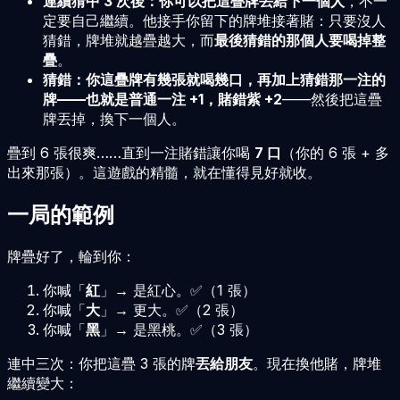
連續猜中 3 次後：
你可以
把這疊牌丟給下一個人
，不一
定要自己繼續。他接手你留下的牌堆接著賭：只要沒人
猜錯，牌堆就越疊越大，而
最後猜錯的那個人要喝掉整
疊
。
猜錯：
你這疊牌有幾張就喝幾口，
再加上猜錯那一注的
牌
——也就是
普通一注 +1，賭錯紫 +2
——然後把這疊
牌丟掉，換下一個人。
疊到 6 張很爽……直到一注賭錯讓你喝
7 口
（你的 6 張 + 多
出來那張）。這遊戲的精髓，就在懂得見好就收。
一局的範例
牌疊好了，輪到你：
你喊「
紅
」→ 是紅心。✅（1 張）
你喊「
大
」→ 更大。✅（2 張）
你喊「
黑
」→ 是黑桃。✅（3 張）
連中三次：你把這疊 3 張的牌
丟給朋友
。現在換他賭，牌堆
繼續變大：