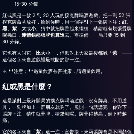
15-30
分鐘
紅或黑是一款 2 到 20 人玩的撲克牌喝酒遊戲。把一副 52 張
撲克牌蓋著放好，輪到你時，用一個字對下一張牌下注：
紅
、
黑
、
紫
、
大
或
小
。猜中就把牌疊起來繼續，猜錯就有幾張疊牌
喝幾口，
連猜錯那張牌也算進去
。零準備，一局只要 15 到
30 分鐘。
它也有人叫它「
比大小
」，但派對上大家最後都喊「
紫
」——
這個名字來自遊戲裡最敢賭的那一注。
⚠️ **注意：**過量飲酒有害健康，請適量飲用。
紅或黑是什麼？
這是派對上最好開局的撲克牌喝酒遊戲：沒有牌桌、不用道
具，一副牌加上一群朋友就夠了。規則一句話講完：你對下一
張牌下注，猜中就疊牌，猜錯就喝。牌疊得越高，倒下時越
痛。
它的名字來自「
紫
」這一注：宣告接下來兩張牌會是不同顏色