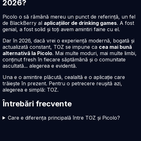
2026
?
Picolo o să rămână mereu un punct de referință, un fel
de BlackBerry al
aplicațiilor de drinking games
. A fost
genial, a fost solid și toți avem amintiri faine cu el.
Dar în
2026
, dacă vrei o experiență modernă, bogată și
actualizată constant, TOZ se impune ca
cea mai bună
alternativă la Picolo
. Mai multe moduri, mai multe limbi,
conținut fresh în fiecare săptămână și o comunitate
ascultată... alegerea e evidentă.
Una e o amintire plăcută, cealaltă e o aplicație care
trăiește în prezent. Pentru o petrecere reușită azi,
alegerea e simplă: TOZ.
Întrebări frecvente
Care e diferența principală între TOZ și Picolo?