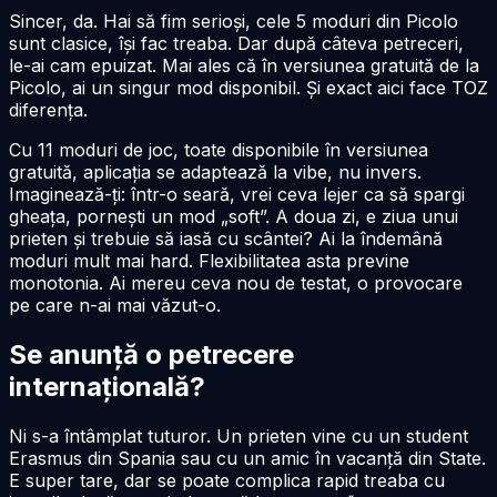
Sincer, da. Hai să fim serioși, cele 5 moduri din Picolo
sunt clasice, își fac treaba. Dar după câteva petreceri,
le-ai cam epuizat. Mai ales că în versiunea gratuită de la
Picolo, ai un singur mod disponibil. Și exact aici face TOZ
diferența.
Cu 11 moduri de joc, toate disponibile în versiunea
gratuită, aplicația se adaptează la vibe, nu invers.
Imaginează-ți: într-o seară, vrei ceva lejer ca să spargi
gheața, pornești un mod „soft”. A doua zi, e ziua unui
prieten și trebuie să iasă cu scântei? Ai la îndemână
moduri mult mai hard. Flexibilitatea asta previne
monotonia. Ai mereu ceva nou de testat, o provocare
pe care n-ai mai văzut-o.
Se anunță o petrecere
internațională?
Ni s-a întâmplat tuturor. Un prieten vine cu un student
Erasmus din Spania sau cu un amic în vacanță din State.
E super tare, dar se poate complica rapid treaba cu