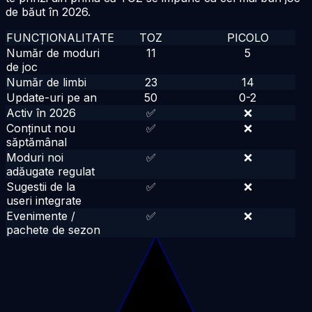
de băut în
2026
.
FUNCȚIONALITATE
TOZ
PICOLO
Număr de moduri
11
5
de joc
Număr de limbi
23
14
Update-uri pe an
50
0-2
Activ în
2026
✅
❌
Conținut nou
✅
❌
săptămânal
Moduri noi
✅
❌
adăugate regulat
Sugestii de la
✅
❌
useri integrate
Evenimente /
✅
❌
pachete de sezon