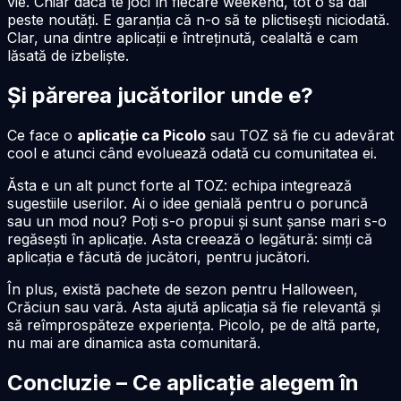
vie. Chiar dacă te joci în fiecare weekend, tot o să dai
peste noutăți. E garanția că n-o să te plictisești niciodată.
Clar, una dintre aplicații e întreținută, cealaltă e cam
lăsată de izbeliște.
Și părerea jucătorilor unde e?
Ce face o
aplicație ca Picolo
sau TOZ să fie cu adevărat
cool e atunci când evoluează odată cu comunitatea ei.
Ăsta e un alt punct forte al TOZ: echipa integrează
sugestiile userilor. Ai o idee genială pentru o poruncă
sau un mod nou? Poți s-o propui și sunt șanse mari s-o
regăsești în aplicație. Asta creează o legătură: simți că
aplicația e făcută
de
jucători,
pentru
jucători.
În plus, există pachete de sezon pentru Halloween,
Crăciun sau vară. Asta ajută aplicația să fie relevantă și
să reîmprospăteze experiența. Picolo, pe de altă parte,
nu mai are dinamica asta comunitară.
Concluzie – Ce aplicație alegem în