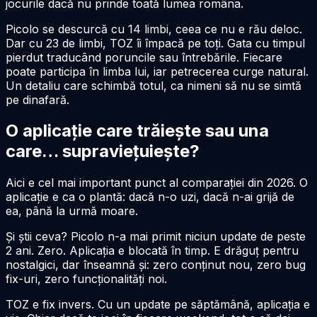
jocurile dacă nu prinde toată lumea româna.
Picolo se descurcă cu 14 limbi, ceea ce nu e rău deloc.
Dar cu 23 de limbi, TOZ îi împacă pe toți. Gata cu timpul
pierdut traducând poruncile sau întrebările. Fiecare
poate participa în limba lui, iar petrecerea curge natural.
Un detaliu care schimbă totul, ca nimeni să nu se simtă
pe dinafară.
O aplicație care trăiește sau una
care… supraviețuiește?
Aici e cel mai important punct al comparației din
2026
. O
aplicație e ca o plantă: dacă n-o uzi, dacă n-ai grijă de
ea, până la urmă moare.
Și știi ceva? Picolo n-a mai primit niciun update de peste
2 ani. Zero. Aplicația e blocată în timp. E drăguț pentru
nostalgici, dar înseamnă și: zero conținut nou, zero bug
fix-uri, zero funcționalități noi.
TOZ e fix invers. Cu un update pe săptămână, aplicația e