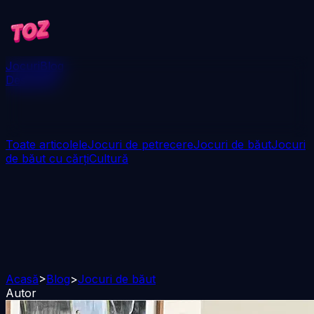
Jocuri
Blog
Descarcă
Toate articolele
Jocuri de petrecere
Jocuri de băut
Jocuri
de băut cu cărți
Cultură
Acasă
>
Blog
>
Jocuri de băut
Autor