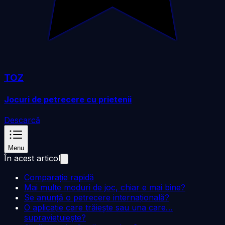
TOZ
Jocuri de petrecere cu prietenii
Descarcă
Menu
În acest articol
Comparație rapidă
Mai multe moduri de joc, chiar e mai bine?
Se anunță o petrecere internațională?
O aplicație care trăiește sau una care…
supraviețuiește?