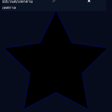
✅
❌
มีอีเวนต์/แพ็กตาม
เทศกาล