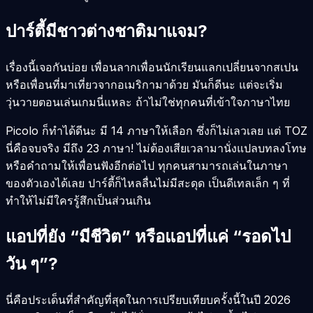
ปาร์ตี้มีชาวต่างชาติมาแจม?
เรื่องนี้เจอกันบ่อย เพื่อนลากเพื่อนนักเรียนแลกเปลี่ยนจากสเปน
หรือเพื่อนที่มาเที่ยวจากอเมริกามาด้วย มันก็ดีนะ แต่จะเริ่ม
วุ่นวายตอนเล่นเกมนี่แหละ ถ้าไม่ใช่ทุกคนที่เข้าใจภาษาไทย
Picolo ก็ทำได้ดีนะ มี 14 ภาษาให้เลือก ซึ่งก็ไม่เลวเลย แต่ TOZ
นี่คือจบจริง มีถึง 23 ภาษา! ไม่ต้องเสียเวลามานั่งแปลบทลงโทษ
หรือคำถามให้เพื่อนฟังอีกต่อไป ทุกคนสามารถเล่นในภาษา
ของตัวเองได้เลย ปาร์ตี้ก็ไหลลื่นไม่มีสะดุด เป็นดีเทลเล็ก ๆ ที่
ทำให้ไม่มีใครรู้สึกเป็นส่วนเกิน
แอปที่ยัง “มีชีวิต” หรือแอปที่แค่ “รอดไป
วัน ๆ”?
นี่คือประเด็นที่สำคัญที่สุดในการเปรียบเทียบครั้งนี้ในปี
2026