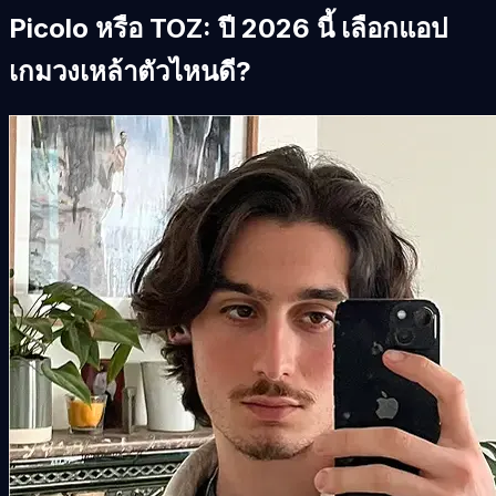
Picolo หรือ TOZ: ปี 2026 นี้ เลือกแอป
เกมวงเหล้าตัวไหนดี?