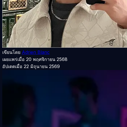
เขียนโดย
Adrien Blanc
เผยแพร่เมื่อ
20 พฤศจิกายน 2568
อัปเดตเมื่อ
22 มิถุนายน 2569