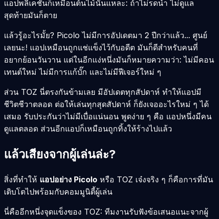
แอปพลิเคชันก็เหมือนต้นไม้นั่นแหละ: ถ้าไม่รดน้ำ ไม่ดูแล
สุดท้ายมันก็ตาย
แล้วรู้อะไรมั้ย? Picolo ไม่มีการอัปเดตมา 2 ปีกว่าแล้ว... ศูนย์
เลยนะ! แอปเหมือนถูกแช่แข็งไว้กับอดีต มันก็ดีสำหรับคนที่
อยากย้อนวันวาน แต่ในอีกแง่หนึ่งมันก็หมายความว่า: ไม่มีคอน
เทนต์ใหม่ ไม่มีการแก้บั๊ก และไม่มีฟีเจอร์ใหม่ ๆ
ส่วน TOZ นี่ตรงกันข้ามเลย มีอัปเดตทุกสัปดาห์ ทำให้แอปมี
ชีวิตชีวาตลอด ต่อให้เล่นทุกสุดสัปดาห์ ก็ยังเจออะไรใหม่ ๆ ได้
เสมอ รับประกันว่าไม่มีเบื่อแน่นอน พูดง่าย ๆ คือ แอปหนึ่งมีคน
ดูแลตลอด ส่วนอีกแอปก็เหมือนถูกทิ้งให้ร้างไปแล้ว
แล้วเสียงจากผู้เล่นล่ะ?
สิ่งที่ทำให้
แอปอย่าง Picolo
หรือ TOZ เจ๋งจริง ๆ ก็คือการที่มัน
เติบโตไปพร้อมกับคอมมูนิตี้ผู้เล่น
นี่คืออีกหนึ่งจุดแข็งของ TOZ: ทีมงานรับฟังข้อเสนอแนะจากผู้