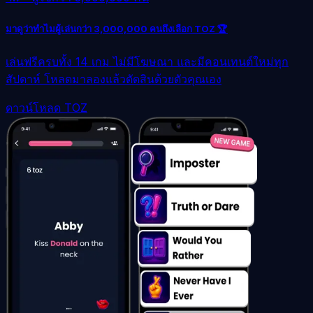
มาดูว่าทำไมผู้เล่นกว่า 3,000,000 คนถึงเลือก TOZ 🏆
เล่นฟรีครบทั้ง 14 เกม ไม่มีโฆษณา และมีคอนเทนต์ใหม่ทุก
สัปดาห์ โหลดมาลองแล้วตัดสินด้วยตัวคุณเอง
ดาวน์โหลด TOZ