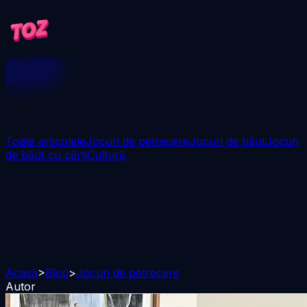
Jocuri
Blog
Descarcă
Toate articolele
Jocuri de petrecere
Jocuri de băut
Jocuri
de băut cu cărți
Cultură
Acasă
>
Blog
>
Jocuri de petrecere
Autor