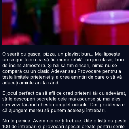
O seară cu gașca, pizza, un playlist bun... Mai lipsește
un singur lucru ca să fie memorabilă: un joc clasic, bun
de încins atmosfera. Și hai să fim sinceri, nimic nu se
compară cu un clasic Adevăr sau Provocare pentru a
testa limitele prieteniei și a crea amintiri de care o să vă
aduceți aminte ani la rând.
E jocul perfect ca să afli ce cred prietenii tăi cu adevărat,
să le descoperi secretele cele mai ascunse și, mai ales,
să-i vezi făcând chestii complet ridicole. Dar problema e
că ajungem mereu să punem aceleași întrebări.
Nu te panica. Avem noi ce-ți trebuie. Uite o listă cu peste
100 de întrebări și provocări special create pentru serile