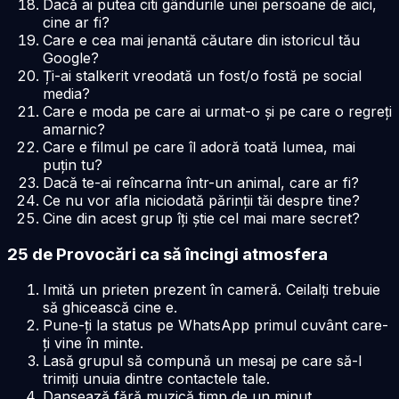
Dacă ai putea citi gândurile unei persoane de aici,
cine ar fi?
Care e cea mai jenantă căutare din istoricul tău
Google?
Ți-ai stalkerit vreodată un fost/o fostă pe social
media?
Care e moda pe care ai urmat-o și pe care o regreți
amarnic?
Care e filmul pe care îl adoră toată lumea, mai
puțin tu?
Dacă te-ai reîncarna într-un animal, care ar fi?
Ce nu vor afla niciodată părinții tăi despre tine?
Cine din acest grup îți știe cel mai mare secret?
25 de Provocări ca să încingi atmosfera
Imită un prieten prezent în cameră. Ceilalți trebuie
să ghicească cine e.
Pune-ți la status pe WhatsApp primul cuvânt care-
ți vine în minte.
Lasă grupul să compună un mesaj pe care să-l
trimiți unuia dintre contactele tale.
Dansează fără muzică timp de un minut.