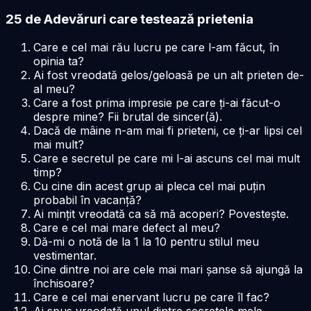
25 de Adevăruri care testează prietenia
Care e cel mai rău lucru pe care l-am făcut, în
opinia ta?
Ai fost vreodată gelos/geloasă pe un alt prieten de-
al meu?
Care a fost prima impresie pe care ți-ai făcut-o
despre mine? Fii brutal de sincer(ă).
Dacă de mâine n-am mai fi prieteni, ce ți-ar lipsi cel
mai mult?
Care e secretul pe care mi l-ai ascuns cel mai mult
timp?
Cu cine din acest grup ai pleca cel mai puțin
probabil în vacanță?
Ai mințit vreodată ca să mă acoperi? Povestește.
Care e cel mai mare defect al meu?
Dă-mi o notă de la 1 la 10 pentru stilul meu
vestimentar.
Cine dintre noi are cele mai mari șanse să ajungă la
închisoare?
Care e cel mai enervant lucru pe care îl fac?