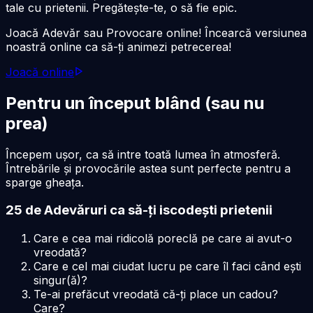
tale cu prietenii. Pregătește-te, o să fie epic.
Joacă Adevăr sau Provocare online! Încearcă versiunea
noastră online ca să-ți animezi petrecerea!
Joacă online
Pentru un început blând (sau nu
prea)
Începem ușor, ca să intre toată lumea în atmosferă.
Întrebările și provocările astea sunt perfecte pentru a
sparge gheața.
25 de Adevăruri ca să-ți iscodești prietenii
Care e cea mai ridicolă poreclă pe care ai avut-o
vreodată?
Care e cel mai ciudat lucru pe care îl faci când ești
singur(ă)?
Te-ai prefăcut vreodată că-ți place un cadou?
Care?