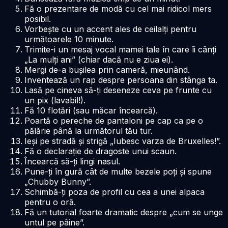
Fă o prezentare de modă cu cel mai ridicol mers
posibil.
Vorbește cu un accent ales de ceilalți pentru
următoarele 10 minute.
Trimite-i un mesaj vocal mamei tale în care îi cânți
„La mulți ani” (chiar dacă nu e ziua ei).
Mergi de-a bușilea prin cameră, mieunând.
Inventează un rap despre persoana din stânga ta.
Lasă pe cineva să-ți deseneze ceva pe frunte cu
un pix (lavabil!).
Fă 10 flotări (sau măcar încearcă).
Poartă o pereche de pantaloni pe cap ca pe o
pălărie până la următorul tău tur.
Ieși pe stradă și strigă „Iubesc varza de Bruxelles!”.
Fă o declarație de dragoste unui scaun.
Încearcă să-ți lingi nasul.
Pune-ți în gură cât de multe bezele poți și spune
„Chubby Bunny”.
Schimbă-ți poza de profil cu cea a unei alpaca
pentru o oră.
Fă un tutorial foarte dramatic despre „cum se unge
untul pe pâine”.