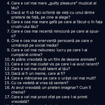
Care e cel mai mare „guilty pleasure” muzical al
tău?
Dacă ar fi să faci schimb de vieți cu unul dintre
prietenii de față, pe cine ai alege?
Care e cea mai mare gafă pe care ai făcut-o în fața
crush-ului tău?
Care e cea mai recentă minciună pe care ai spus-
o?
Cine e cea mai enervantă persoană pe care o
urmărești pe social media?
Care e cel mai nebunesc lucru pe care l-ai
cumpărat online?
Ai plâns vreodată la un film de desene animate?
Care e cel mai ciudat vis pe care l-ai avut recent?
Care e cel mai inutil talent al tău?
Dacă ai fi un meme, care ai fi?
Care e mâncarea pe care o urăști cel mai mult?
Cu ce vedetă ai vrea să semeni?
Ai avut vreodată un prieten imaginar? Cum îl
chema?
Care e cel mai prost sfat pe care l-ai primit
vreodată?