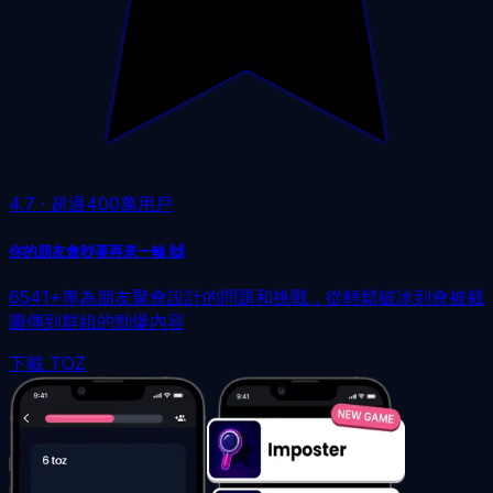
4.7
·
超過400萬用戶
你的朋友會吵著再來一輪 🙌
6541+專為朋友聚會設計的問題和挑戰，從輕鬆破冰到會被截
圖傳到群組的勁爆內容
下載 TOZ