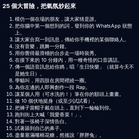
25 個大冒險，把氣氛炒起來
模仿一個在場的朋友，讓大家猜是誰。
把你腦中第一個想到的詞，發到你的 WhatsApp 狀態
上。
讓大家合寫一則訊息，傳給你手機裡的某個聯絡人。
沒有音樂，跳舞一分鐘。
用你覺得最滑稽的台步走一場時裝秀。
在接下來的 10 分鐘內，用一種奇怪的口音講話。
傳一個語音訊息給你媽，唱「生日快樂」（就算今天不
是她生日）。
學貓叫，用四肢在房間裡繞一圈。
為你左邊的人即興創作一段 Rap。
讓某個人用（可水洗的！）筆在你的額頭上畫畫。
做 10 個伏地挺身（或至少試試看）。
把褲子當帽子戴在頭上，直到下一輪輪到你。
跑到街上大喊「我愛香菜！」。
對著一張椅子深情告白。
試著舔到自己的鼻子。
盡量塞滿嘴棉花糖，然後說「胖胖兔」。