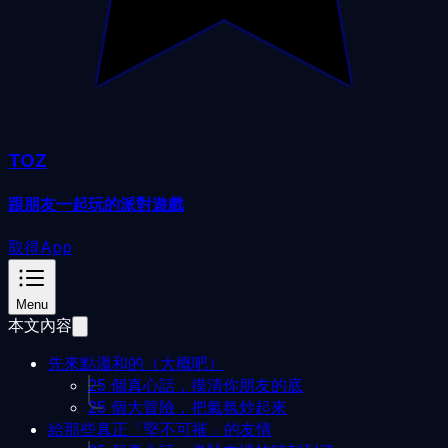
TOZ
跟朋友一起玩的派對遊戲
取得App
Menu
本文內容
先來點溫和的（大概吧）
25 個真心話，摸清你朋友的底
25 個大冒險，把氣氛炒起來
給那些真正「堅不可摧」的友情