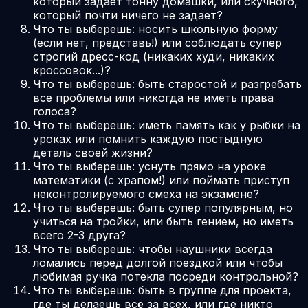
который задает тонну домашки, или скучного,
который почти ничего не задает?
Что ты выберешь: носить школьную форму
(если нет, представь!) или соблюдать супер
строгий дресс-код (никаких худи, никаких
кроссовок...)?
Что ты выберешь: быть старостой и разгребать
все проблемы или никогда не иметь права
голоса?
Что ты выберешь: иметь память как у рыбки на
уроках или помнить каждую постыдную
деталь своей жизни?
Что ты выберешь: уснуть прямо на уроке
математики (с храпом!) или поймать приступ
неконтролируемого смеха на экзамене?
Что ты выберешь: быть супер популярным, но
учиться на тройки, или быть гением, но иметь
всего 2-3 друга?
Что ты выберешь: чтобы наушники всегда
ломались перед долгой поездкой или чтобы
любимая ручка потекла посреди контрольной?
Что ты выберешь: быть в группе для проекта,
где ты делаешь всё за всех, или где никто