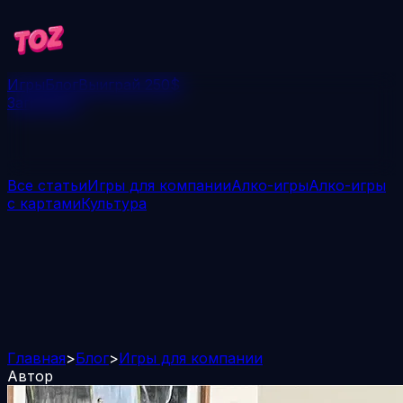
Игры
Блог
Выиграй 250$
Загрузить
Все статьи
Игры для компании
Алко-игры
Алко-игры
с картами
Культура
Главная
>
Блог
>
Игры для компании
Автор