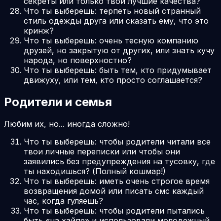
секреты или только твои лучшие качества?
Что ты выберешь: терпеть новый странный
стиль одежды друга или сказать ему, что это
кринж?
Что ты выберешь: очень тесную компанию
друзей, но закрытую от других, или знать кучу
народа, но поверхностно?
Что ты выберешь: быть тем, кто придумывает
движуху, или тем, кто просто соглашается?
Родители и семья
Любим их, но... иногда сложно!
Что ты выберешь: чтобы родители читали все
твои личные переписки или чтобы они
заявились без предупреждения на тусовку, где
ты находишься? (Полный кошмар!)
Что ты выберешь: иметь очень строгое время
возвращения домой или писать смс каждый
час, когда гуляешь?
Что ты выберешь: чтобы родители пытались
быть «на хайпе» и использовали молодежный