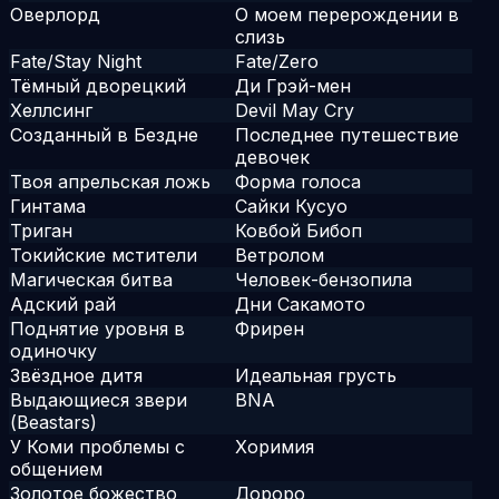
Оверлорд
О моем перерождении в
слизь
Fate/Stay Night
Fate/Zero
Тёмный дворецкий
Ди Грэй-мен
Хеллсинг
Devil May Cry
Созданный в Бездне
Последнее путешествие
девочек
Твоя апрельская ложь
Форма голоса
Гинтама
Сайки Кусуо
Триган
Ковбой Бибоп
Токийские мстители
Ветролом
Магическая битва
Человек-бензопила
Адский рай
Дни Сакамото
Поднятие уровня в
Фрирен
одиночку
Звёздное дитя
Идеальная грусть
Выдающиеся звери
BNA
(Beastars)
У Коми проблемы с
Хоримия
общением
Золотое божество
Дороро