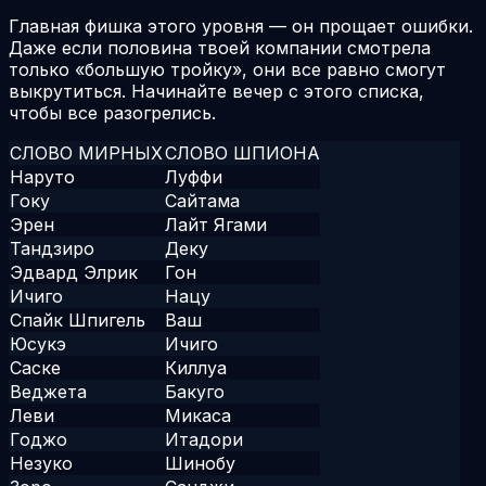
Главная фишка этого уровня — он прощает ошибки.
Даже если половина твоей компании смотрела
только «большую тройку», они все равно смогут
выкрутиться. Начинайте вечер с этого списка,
чтобы все разогрелись.
СЛОВО МИРНЫХ
СЛОВО ШПИОНА
Наруто
Луффи
Гоку
Сайтама
Эрен
Лайт Ягами
Тандзиро
Деку
Эдвард Элрик
Гон
Ичиго
Нацу
Спайк Шпигель
Ваш
Юсукэ
Ичиго
Саске
Киллуа
Веджета
Бакуго
Леви
Микаса
Годжо
Итадори
Незуко
Шинобу