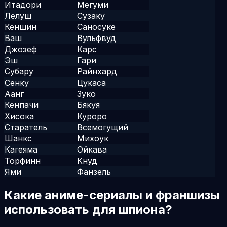
Итадори
Мегуми
Лелуш
Сузаку
Кеншин
Саносуке
Ваш
Вульфвуд
Джозеф
Карс
Эш
Гари
Субару
Райнхард
Сенку
Цукаса
Аанг
Зуко
Кенпачи
Бякуя
Хисока
Куроро
Старатель
Всемогущий
Шанкс
Михоук
Кагеяма
Ойкава
Торфинн
Кнуд
Ями
Фанзель
Какие аниме-сериалы и франшизы
использовать для шпиона?