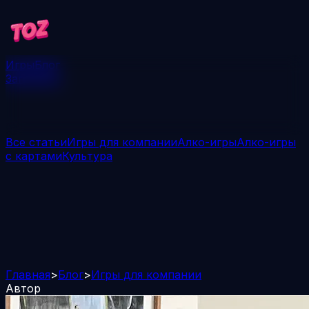
Игры
Блог
Загрузить
Все статьи
Игры для компании
Алко-игры
Алко-игры
с картами
Культура
Главная
>
Блог
>
Игры для компании
Автор