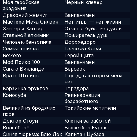
Моя геройская
Чёрный клевер
академия
Драконий жемчуг
Ванпанчмен
Мастера Меча Онлайн
Нет игры — нет жизни
Хантер х Хантер
Отчёт о буйстве духов
Стальной алхимик
Пожиратель душ
Человек-бензопила
Дорохедоро
Семья шпиона
Госпожа Кагуя
Re:Zero
Герой щита
Моб Психо 100
Ванпанчмен
Сага о Винланде
Берсерк
Врата Штейна
Город, в котором меня
нет
Корзинка фруктов
Торадора
Коносуба
Реинкарнация
безработного
Великий из бродячих
Токийские мстители
псов
Доктор Стоун
Клетки за работой
Волейбол!!
Баскетбол Куроко
Синяя тюрьма: Блю Лок
Капитан Цубаса