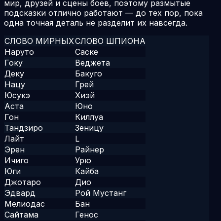
мир, друзей и сцены боев, поэтому размытые
подсказки отлично работают — до тех пор, пока
одна точная деталь не разделит их навсегда.
СЛОВО МИРНЫХ
СЛОВО ШПИОНА
Наруто
Саске
Гоку
Веджета
Деку
Бакуго
Нацу
Грей
Юсукэ
Хиэй
Аста
Юно
Гон
Киллуа
Тандзиро
Зеницу
Лайт
L
Эрен
Райнер
Ичиго
Урю
Юги
Кайба
Джотаро
Дио
Эдвард
Рой Мустанг
Мелиодас
Бан
Сайтама
Генос