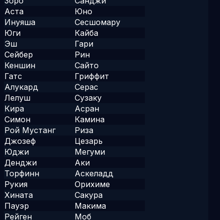
Зоро
Санджи
Аста
Юно
Инуяша
Сесшомару
Юги
Кайба
Эш
Гари
Сейбер
Рин
Кеншин
Сайто
Гатс
Гриффит
Алукард
Серас
Лелуш
Сузаку
Кира
Асран
Симон
Камина
Рой Мустанг
Риза
Джозеф
Цезарь
Юджи
Мегуми
Денджи
Аки
Торфинн
Аскеладд
Рукия
Орихиме
Хината
Сакура
Пауэр
Макима
Рейген
Моб