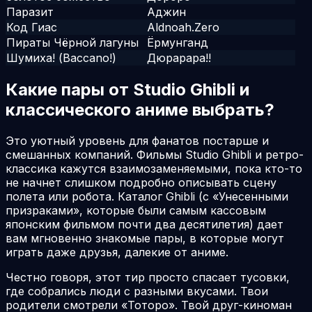
Паразит
Аджин
Код Гиас
Aldnoah.Zero
Пираты Чёрной лагуны
Ёрмунганд
Шумиха! (Baccano!)
Дюрарара!!
Какие пары от Studio Ghibli и
классического аниме выбрать?
Это уютный уровень для фанатов постарше и
смешанных компаний. Фильмы Studio Ghibli и ретро-
классика кажутся взаимозаменяемыми, пока кто-то
не начнет слишком подробно описывать сцену
полета или робота. Каталог Ghibli (с «Унесенными
призраками», которые были самым кассовым
японским фильмом почти два десятилетия) дает
вам мгновенно знакомые пары, в которые могут
играть даже друзья, далекие от аниме.
Честно говоря, этот тир просто спасает тусовки,
где собрались люди с разными вкусами. Твои
родители смотрели «Тоторо». Твой друг-киноман