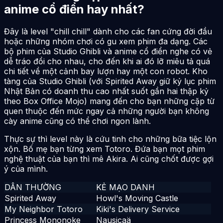
anime cổ điển hay nhất?
Đây là level "chill chill" dành cho các fan cứng đời đầu
hoặc những nhóm chơi có gu xem phim đa dạng. Các
bộ phim của Studio Ghibli và anime cổ điển nghe có vẻ
dễ tráo đổi cho nhau, cho đến khi ai đó lỡ miêu tả quá
chi tiết về một cảnh bay lượn hay một con robot. Kho
tàng của Studio Ghibli (với Spirited Away giữ kỷ lục phim
Nhật Bản có doanh thu cao nhất suốt gần hai thập kỷ
theo Box Office Mojo) mang đến cho bạn những cặp từ
quen thuộc đến mức ngay cả những người bạn không
cày anime cũng có thể chơi ngon lành.
Thực sự thì level này là cứu tinh cho những bữa tiệc lộn
xộn. Bố mẹ bạn từng xem Totoro. Đứa bạn mọt phim
nghệ thuật của bạn thì mê Akira. Ai cũng chốt được gợi
ý của mình.
DÂN THƯỜNG
KẺ MẠO DANH
Spirited Away
Howl's Moving Castle
My Neighbor Totoro
Kiki's Delivery Service
Princess Mononoke
Nausicaä