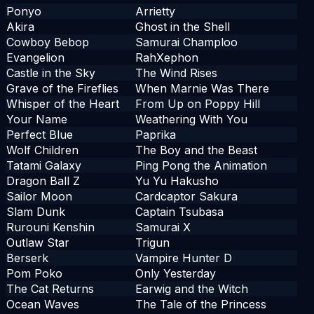
Ponyo
Arrietty
Akira
Ghost in the Shell
Cowboy Bebop
Samurai Champloo
Evangelion
RahXephon
Castle in the Sky
The Wind Rises
Grave of the Fireflies
When Marnie Was There
Whisper of the Heart
From Up on Poppy Hill
Your Name
Weathering With You
Perfect Blue
Paprika
Wolf Children
The Boy and the Beast
Tatami Galaxy
Ping Pong the Animation
Dragon Ball Z
Yu Yu Hakusho
Sailor Moon
Cardcaptor Sakura
Slam Dunk
Captain Tsubasa
Rurouni Kenshin
Samurai X
Outlaw Star
Trigun
Berserk
Vampire Hunter D
Pom Poko
Only Yesterday
The Cat Returns
Earwig and the Witch
Ocean Waves
The Tale of the Princess