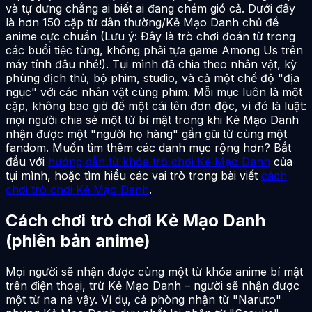
và tự dưng chẳng ai biết ai đang chém gió cả. Dưới đây
là hơn 150 cặp từ dân thường/Kẻ Mạo Danh chủ đề
anime cực chuẩn (Lưu ý: Đây là trò chơi đoán từ trong
các buổi tiệc tùng, không phải tựa game Among Us trên
máy tính đâu nhé!). Tụi mình đã chia theo nhân vật, kỳ
phùng địch thủ, bộ phim, studio, và cả một chế độ "địa
ngục" với các nhân vật cùng phim. Mỗi mục luôn là một
cặp, không bao giờ để một cái tên đơn độc, vì đó là luật:
mọi người chia sẻ một từ bí mật trong khi Kẻ Mạo Danh
nhận được một "người họ hàng" gần gũi từ cùng một
fandom. Muốn tìm thêm các danh mục rộng hơn? Bắt
đầu với
hướng dẫn từ khóa trò chơi Kẻ Mạo Danh
của
tụi mình, hoặc tìm hiểu các vai trò trong bài viết
cách
chơi trò chơi Kẻ Mạo Danh
.
Cách chơi trò chơi Kẻ Mạo Danh
(phiên bản anime)
Mọi người sẽ nhận được cùng một từ khóa anime bí mật
trên điện thoại, trừ Kẻ Mạo Danh – người sẽ nhận được
một từ na ná vậy. Ví dụ, cả phòng nhận từ "Naruto"