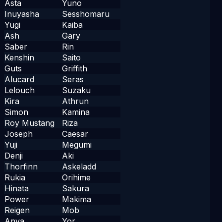
Asta
Yuno
Inuyasha
Sesshomaru
Yugi
Kaiba
Ash
Gary
Saber
Rin
Kenshin
Saito
Guts
Griffith
Alucard
Seras
Lelouch
Suzaku
Kira
Athrun
Simon
Kamina
Roy Mustang
Riza
Joseph
Caesar
Yuji
Megumi
Denji
Aki
Thorfinn
Askeladd
Rukia
Orihime
Hinata
Sakura
Power
Makima
Reigen
Mob
Anya
Yor