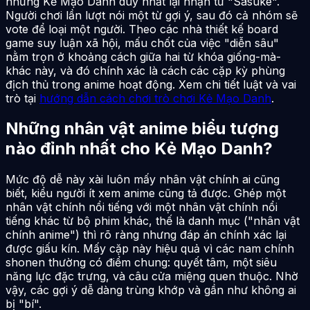
nhưng Kẻ Mạo Danh duy nhất lại nhận từ "Sasuke".
Người chơi lần lượt nói một từ gợi ý, sau đó cả nhóm sẽ
vote để loại một người. Theo các nhà thiết kế board
game suy luận xã hội, mấu chốt của việc "diễn sâu"
nằm trọn ở khoảng cách giữa hai từ khóa giống-mà-
khác này, và đó chính xác là cách các cặp kỳ phùng
địch thủ trong anime hoạt động. Xem chi tiết luật và vai
trò tại
hướng dẫn cách chơi trò chơi Kẻ Mạo Danh
.
Những nhân vật anime biểu tượng
nào đỉnh nhất cho Kẻ Mạo Danh?
Mức độ dễ này xài luôn mấy nhân vật chính ai cũng
biết, kiểu người ít xem anime cũng tả được. Ghép một
nhân vật chính nổi tiếng với một nhân vật chính nổi
tiếng khác từ bộ phim khác, thế là danh mục ("nhân vật
chính anime") thì rõ ràng nhưng đáp án chính xác lại
được giấu kín. Mấy cặp này hiệu quả vì các nam chính
shonen thường có điểm chung: quyết tâm, một siêu
năng lực đặc trưng, và câu cửa miệng quen thuộc. Nhờ
vậy, các gợi ý dễ dàng trùng khớp và gần như không ai
bị "bí".