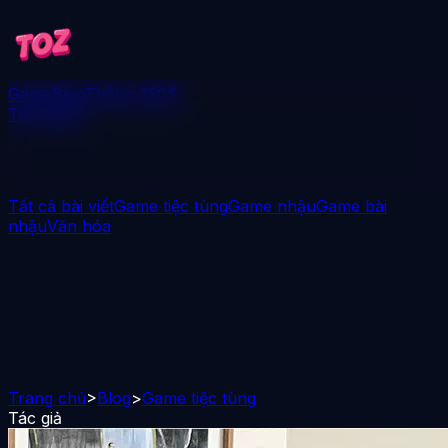
Game
Blog
Thắng 250$
Tải xuống
Tất cả bài viết
Game tiệc tùng
Game nhậu
Game bài
nhậu
Văn hóa
Trang chủ
>
Blog
>
Game tiệc tùng
Tác giả