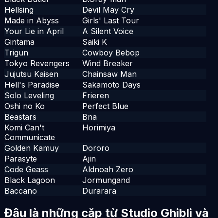
Hellsing
Devil May Cry
Made in Abyss
Girls' Last Tour
Your Lie in April
A Silent Voice
Gintama
Saiki K
Trigun
Cowboy Bebop
Tokyo Revengers
Wind Breaker
Jujutsu Kaisen
Chainsaw Man
Hell's Paradise
Sakamoto Days
Solo Leveling
Frieren
Oshi no Ko
Perfect Blue
Beastars
Bna
Komi Can't
Horimiya
Communicate
Golden Kamuy
Dororo
Parasyte
Ajin
Code Geass
Aldnoah Zero
Black Lagoon
Jormungand
Baccano
Durarara
Đâu là những cặp từ Studio Ghibli và