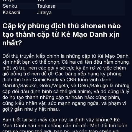
Senku
Tsukasa
Kakashi
Jiraiya
Cặp kỳ phùng địch thủ shonen nào
tạo thành cặp từ Kẻ Mạo Danh xịn
nhất?
Đối thủ truyền kiếp chính là những cặp từ Kẻ Mạo Danh
xịn nhất bạn có thể chọn. Cả hai cái tên đều nằm chung
một vũ trụ, nên các gợi ý sẽ cực kỳ ăn rơ và việc chém
gió bỗng trở nên dễ ợt. Các bảng xếp hạng kỳ phùng
địch thủ trên ComicBook và CBR luôn vinh danh
Naruto/Sasuke, Goku/Vegeta, và Deku/Bakugo là những
cặp đối đầu định hình cả thế giới anime, và đó cũng là lý
do họ tạo thành những cặp từ hoàn hảo: cùng phim,
cùng kiểu nhân vật, sức mạnh ngang ngửa, và phạm vi
gợi ý gần như y hệt nhau.
Bạn biết tại sao mấy cặp này lại đỉnh vậy không? Kẻ
Mạo Danh hầu như chẳng cần nói dối. Một đối thủ luôn
chia sẻ chung thế giới, bạn bè, và các trận chiến với