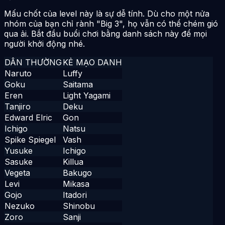
Mấu chốt của level này là sự dễ tính. Dù cho một nửa
nhóm của bạn chỉ rành "Big 3", họ vẫn có thể chém gió
qua ải. Bắt đầu buổi chơi bằng danh sách này để mọi
người khởi động nhé.
DÂN THƯỜNG
KẺ MẠO DANH
Naruto
Luffy
Goku
Saitama
Eren
Light Yagami
Tanjiro
Deku
Edward Elric
Gon
Ichigo
Natsu
Spike Spiegel
Vash
Yusuke
Ichigo
Sasuke
Killua
Vegeta
Bakugo
Levi
Mikasa
Gojo
Itadori
Nezuko
Shinobu
Zoro
Sanji