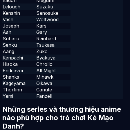
Itadori
Megumi
Lelouch
Suzaku
Kenshin
Sanosuke
Vash
Wolfwood
Joseph
Kars
Ash
Gary
Subaru
Reinhard
Senku
Tsukasa
Aang
Zuko
Kenpachi
Byakuya
Hisoka
Chrollo
Endeavor
All Might
Shanks
Mihawk
Kageyama
Oikawa
Thorfinn
Canute
Yami
Fanzell
Những series và thương hiệu anime
nào phù hợp cho trò chơi Kẻ Mạo
Danh?