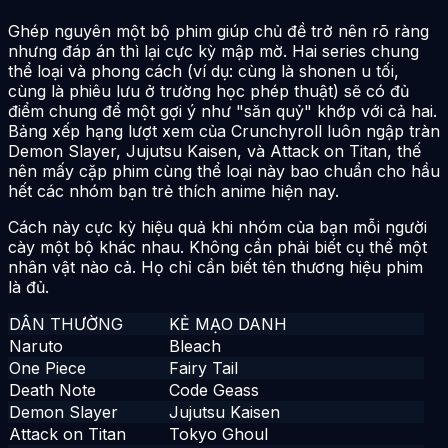
Ghép nguyên một bộ phim giúp chủ đề trở nên rõ ràng
nhưng đáp án thì lại cực kỳ mập mờ. Hai series chung
thể loại và phong cách (ví dụ: cùng là shonen u tối,
cùng là phiêu lưu ở trường học phép thuật) sẽ có đủ
điểm chung để một gợi ý như "săn quỷ" khớp với cả hai.
Bảng xếp hạng lượt xem của Crunchyroll luôn ngập tràn
Demon Slayer, Jujutsu Kaisen, và Attack on Titan, thế
nên mấy cặp phim cùng thể loại này bao chuẩn cho hầu
hết các nhóm bạn trẻ thích anime hiện nay.
Cách này cực kỳ hiệu quả khi nhóm của bạn mỗi người
cày một bộ khác nhau. Không cần phải biết cụ thể một
nhân vật nào cả. Họ chỉ cần biết tên thương hiệu phim
là đủ.
DÂN THƯỜNG
KẺ MẠO DANH
Naruto
Bleach
One Piece
Fairy Tail
Death Note
Code Geass
Demon Slayer
Jujutsu Kaisen
Attack on Titan
Tokyo Ghoul