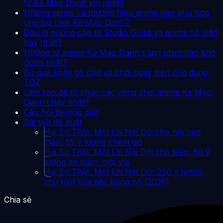
từ Kẻ Mạo Danh xịn nhất?
Những series và thương hiệu anime nào phù hợp
cho trò chơi Kẻ Mạo Danh?
Đâu là những cặp từ Studio Ghibli và anime cổ điển
hay nhất?
Những từ anime Kẻ Mạo Danh cùng phim nào khó
đoán nhất?
Bỏ qua khâu gõ chữ và chơi ngay trên ứng dụng
TOZ
Làm sao để tổ chức các vòng chơi anime Kẻ Mạo
Danh cháy nhất?
Câu hỏi thường gặp
Bài viết đề xuất
Hai Sự Thật, Một Lời Nói Dối cho hội bạn
thân: 65 ý tưởng chém gió
Hai Sự Thật, Một Lời Nói Dối cho teen: 80 ý
tưởng an toàn, cực vui
Hai Sự Thật, Một Lời Nói Dối: 250 ý tưởng
cho một bữa tiệc bùng nổ (2026)
Chia sẻ