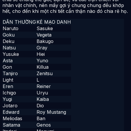
nhân vật chính, nên mấy gợi ý chung chung đều khớp
hết, cho đến khi một chi tiết cẩn thận nào đó chia rẽ họ.
DÂN THƯỜNG
KẺ MẠO DANH
Naruto
Sasuke
Goku
Vegeta
Deku
Bakugo
Natsu
Gray
Yusuke
Hiei
Asta
Yuno
Gon
Killua
Tanjiro
Zenitsu
Light
L
Eren
Reiner
Ichigo
Uryu
Yugi
Kaiba
Jotaro
Dio
Edward
Roy Mustang
Meliodas
Ban
Saitama
Genos