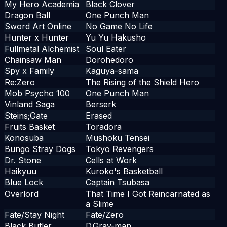
My Hero Academia
Black Clover
Dragon Ball
One Punch Man
Sword Art Online
No Game No Life
Hunter x Hunter
Yu Yu Hakusho
Fullmetal Alchemist
Soul Eater
Chainsaw Man
Dorohedoro
Spy x Family
Kaguya-sama
Re:Zero
The Rising of the Shield Hero
Mob Psycho 100
One Punch Man
Vinland Saga
Berserk
Steins;Gate
Erased
Fruits Basket
Toradora
Konosuba
Mushoku Tensei
Bungo Stray Dogs
Tokyo Revengers
Dr. Stone
Cells at Work
Haikyuu
Kuroko's Basketball
Blue Lock
Captain Tsubasa
Overlord
That Time I Got Reincarnated as
a Slime
Fate/Stay Night
Fate/Zero
Black Butler
D.Gray-man