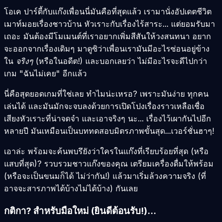
โอเค ปาร์ตี้กับแก๊งเพื่อนนี่มันคือที่สุดแล้ว เรามานั่งอัปเดตชีวิต
เมาท์มอยเรื่องชาวบ้าน หัวเราะกับเรื่องไร้สาระ... แต่ยอมรับมา
เถอะ มันต้องมีโมเมนต์ที่เราอยากเพิ่มสีสันให้วงสนทนา อยาก
จะออกจากเรื่องเดิมๆ มาดูซิว่าเพื่อนเรามันมีอะไรซ่อนอยู่ข้าง
ใน
จริงๆ
(หรือในอดีต!) และบอกเลยว่า ไม่มีอะไรจะดีไปกว่า
เกม "ฉันไม่เคย" อีกแล้ว
นี่คือสุดยอดเกมที่ใช่เลย ทำไมน่ะเหรอ? เพราะมันง่าย ทุกคน
เล่นได้ และมันมักจะจบลงด้วยการเปิดโปงเรื่องราวเหลือเชื่อ
เสียงหัวเราะที่น่าจดจำ และเอาจริงๆ นะ... เรื่องไว้เผากันไปอีก
หลายปี มันเหมือนเป็นบททดสอบมิตรภาพขั้นสุด...เวอร์ชั่นฮาๆ!
เอาล่ะ พร้อมจะค้นพบรึยังว่าใครในแก๊งที่เรียบร้อยที่สุด (หรือ
แสบที่สุด)? รวบรวมชาวแก๊งของคุณ เตรียมเครื่องดื่มให้พร้อม
(หรือจะเป็นขนมก็ได้ ไม่ว่ากัน!) แล้วมาเริ่มล้วงความจริง (ที่
อาจจะสารภาพได้บ้างไม่ได้บ้าง) กันเลย
กติกา? สำหรับมือใหม่ (ยินดีต้อนรับ!)...