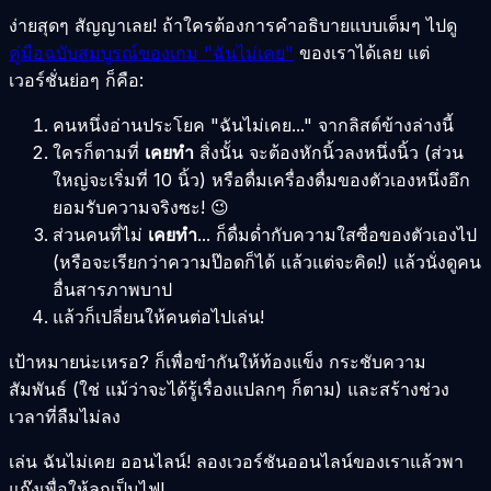
ง่ายสุดๆ สัญญาเลย! ถ้าใครต้องการคำอธิบายแบบเต็มๆ ไปดู
คู่มือฉบับสมบูรณ์ของเกม "ฉันไม่เคย"
ของเราได้เลย แต่
เวอร์ชั่นย่อๆ ก็คือ:
คนหนึ่งอ่านประโยค "ฉันไม่เคย..." จากลิสต์ข้างล่างนี้
ใครก็ตามที่
เคยทำ
สิ่งนั้น จะต้องหักนิ้วลงหนึ่งนิ้ว (ส่วน
ใหญ่จะเริ่มที่ 10 นิ้ว) หรือดื่มเครื่องดื่มของตัวเองหนึ่งอึก
ยอมรับความจริงซะ! 😉
ส่วนคนที่ไม่
เคยทำ
... ก็ดื่มด่ำกับความใสซื่อของตัวเองไป
(หรือจะเรียกว่าความป๊อดก็ได้ แล้วแต่จะคิด!) แล้วนั่งดูคน
อื่นสารภาพบาป
แล้วก็เปลี่ยนให้คนต่อไปเล่น!
เป้าหมายน่ะเหรอ? ก็เพื่อขำกันให้ท้องแข็ง กระชับความ
สัมพันธ์ (ใช่ แม้ว่าจะได้รู้เรื่องแปลกๆ ก็ตาม) และสร้างช่วง
เวลาที่ลืมไม่ลง
เล่น ฉันไม่เคย ออนไลน์! ลองเวอร์ชันออนไลน์ของเราแล้วพา
แก๊งเพื่อให้ลุกเป็นไฟ!