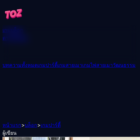
เกม
บล็อก
ดาวน์โหลด
บทความทั้งหมด
เกมปาร์ตี้
เกมสายเมา
เกมไพ่สายเมา
วัฒนธรรม
หน้าแรก
>
บล็อก
>
เกมปาร์ตี้
ผู้เขียน