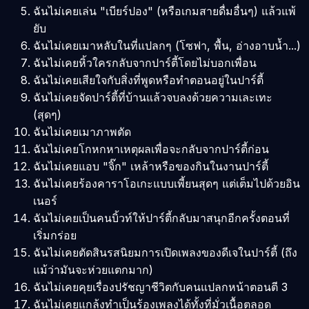
ฉันไม่เคยเล่น "เบียร์ปอง" (หรือเกมสายดื่มอื่นๆ) แล้วแพ้
ยับ
ฉันไม่เคยเมาหลับในที่แปลกๆ (โซฟา, พื้น, อ่างอาบน้ำ...)
ฉันไม่เคยหิ้วใครกลับจากปาร์ตี้โดยไม่บอกเพื่อน
ฉันไม่เคยเสียใจกับสิ่งที่พูดหรือทำตอนอยู่ในปาร์ตี้
ฉันไม่เคยจัดปาร์ตี้ที่บ้านแล้วจบลงด้วยความเละเทะ
(สุดๆ)
ฉันไม่เคยเมาภาพตัด
ฉันไม่เคยโกหกหาเหตุผลเพื่อจะกลับจากปาร์ตี้ก่อน
ฉันไม่เคยแอบ "จิ๊ก" เหล้าหรือของกินในงานปาร์ตี้
ฉันไม่เคยร้องคาราโอเกะแบบเพี้ยนสุดๆ แต่เต็มไปด้วยอิน
เนอร์
ฉันไม่เคยเป็นคนบิ้วท์ให้ปาร์ตี้กลับมาสนุกอีกครั้งตอนที่
เริ่มกร่อย
ฉันไม่เคยตัดสินรสนิยมการเปิดเพลงของดีเจในปาร์ตี้ (ถึง
แม้ว่ามันจะห่วยแตกมาก)
ฉันไม่เคยคุยเรื่องปรัชญาชีวิตกับคนแปลกหน้าตอนตี 3
ฉันไม่เคยแกล้งทำเป็นร้องเพลงได้ทั้งที่มั่วเนื้อตลอด