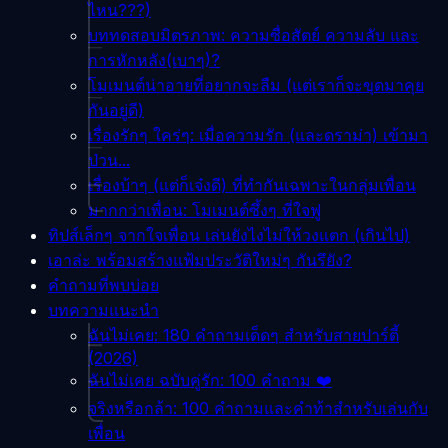
ไหน???)
บททดสอบมิตรภาพ: ความซื่อสัตย์ ความลับ และ
การหักหลัง(เบาๆ)?
โมเมนต์น่าอายที่อยากจะลืม (แต่เราก็จะขุดมาคุย
กันอยู่ดี)
เรื่องรักๆ ใคร่ๆ: เมื่อความรัก (และดราม่า) เข้ามา
ป่วน...
เรื่องบ้าๆ (แต่ก็เจ๋งดี) ที่ทำกันเฉพาะในกลุ่มเพื่อน
มากกว่าเพื่อน: โมเมนต์ซึ้งๆ ที่ใจฟู
ทิปส์เล็กๆ จากใจเพื่อน เล่นยังไงไม่ให้วงแตก (เกินไป)
เอาล่ะ พร้อมสร้างแฟ้มประวัติใหม่ๆ กันรึยัง?
คำถามที่พบบ่อย
บทความแนะนำ
ฉันไม่เคย: 180 คำถามเด็ดๆ สำหรับสายปาร์ตี้
(2026)
ฉันไม่เคย ฉบับคู่รัก: 100 คำถาม ❤️
จริงหรือกล้า: 100 คำถามและคำท้าสำหรับเล่นกับ
เพื่อน