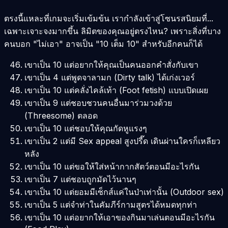
ตรงนี้แหละที่เกมจะเริ่มเข้มข้น เรากำลังเข้าสู่โซนรสนิยมที่...
เฉพาะเจาะจงมากขึ้น ลิมิตของคุณอยู่ตรงไหน? เพราะสิ่งที่บาง
คนบอก "ไม่เอา" อาจเป็น "10 เต็ม 10" สำหรับอีกคนก็ได้
เขาเป็น 10 แต่อยากให้คุณเป็นคนออกคำสั่งกับเขา
เขาเป็น 4 แต่พูดจาลามก (Dirty talk) ได้เก่งเวอร์
เขาเป็น 10 แต่คลั่งไคล้เท้า (Foot fetish) แบบเปิดเผย
เขาเป็น 9 แต่ชอบชวนคนอื่นมาร่วมวงด้วย
(Threesome) ตลอด
เขาเป็น 10 แต่ชอบให้คุณกัดหูแรงๆ
เขาเป็น 2 แต่มี Sex appeal สูงปรี๊ด เดินผ่านใครก็เหลียว
หลัง
เขาเป็น 10 แต่ขอให้ใส่หน้ากากสัตว์ตอนมีอะไรกัน
เขาเป็น 7 แต่ชอบถูกมัดไว้นานๆ
เขาเป็น 10 แต่ยอมมีเซ็กส์แค่ในป่าเท่านั้น (Outdoor sex)
เขาเป็น 5 แต่จำท่าในคัมภีร์กามสูตรได้หมดทุกท่า
เขาเป็น 10 แต่อยากให้เอาของกินมาเล่นตอนมีอะไรกัน