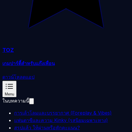
TOZ
เกมปาร์ตี้สำหรับแก๊งเพื่อน
ดาวน์โหลดแอป
Menu
ในบทความนี้
การเล้าโลมและบรรยากาศ (Foreplay & Vibes)
แฟนตาซีและความ Kinky (รสนิยมเฉพาะทาง)
สรุปแล้ว ให้ผ่านหรือหักคะแนน?