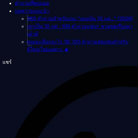
คำถามที่พบบ่อย
บทความแนะนำ
360 คำถามสำหรับเกม "เธอเป็น 10 แต่..." (2026)
เขาเป็น 10 แต่ : 109 คำถามแซ่บๆ ชวนขุดเรื่องมา
เม้าท์
คุณจะเลือกอะไร 18: 100 คำถามสุดแซ่บสำหรับ
ผู้ใหญ่โดยเฉพาะ 🔥
แชร์