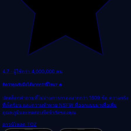
4.7
·
ผู้ใช้กว่า 4,000,000 คน
คิดว่าคุณรับมือได้มากกว่านี้ไหม? 🔥
ปลดล็อกคำถามที่ไม่ผ่านการกรองมากกว่า 1609 ข้อ ความจริง
ที่เผ็ดร้อน และความท้าทาย NSFW ที่ออกแบบมาเพื่อเพิ่ม
อุณหภูมิและทดสอบขีดจำกัดของคุณ
ดาวน์โหลด TOZ