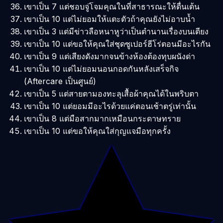
เขาเป็น 7 แต่ชอบจู่โจมคุณในที่สาธารณะให้ตื่นเต้น
เขาเป็น 10 แต่ไม่ยอมให้แตะตัวถ้าคุณยังไม่อาบน้ำ
เขาเป็น 3 แต่มีข่าวลือหนาหูว่าเป็นตำนานเรื่องบนเตียง
เขาเป็น 10 แต่ขอให้คุณใส่ชุดซูเปอร์ฮีโร่ตอนมีอะไรกัน
เขาเป็น 9 แต่เสียงดังมากจนข้างห้องต้องทุบผนังด่า
เขาเป็น 10 แต่ไม่ยอมนอนกอดกันหลังเสร็จกิจ
(Aftercare เป็นศูนย์)
เขาเป็น 5 แต่สายตามองทะลุเสื้อผ้าคุณได้ในพริบตา
เขาเป็น 10 แต่ยอมมีอะไรด้วยแค่ตอนเช้าตรู่เท่านั้น
เขาเป็น 8 แต่มือสากมากเหมือนกระดาษทราย
เขาเป็น 10 แต่ขอให้คุณใส่กุญแจมือทุกครั้ง