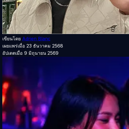
เขียนโดย
Adrien Blanc
เผยแพร่เมื่อ
23 ธันวาคม 2568
อัปเดตเมื่อ
9 มิถุนายน 2569