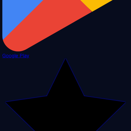
Google Play