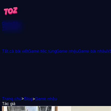
Game
Blog
Tải xuống
Tất cả bài viết
Game tiệc tùng
Game nhậu
Game bài nhậu
V
Trang chủ
>
Blog
>
Game nhậu
Tác giả