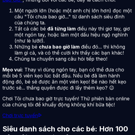
Một người lớn (hoặc một anh chị lớn hơn) đọc một
câu "Tôi chưa bao giờ..." từ danh sách siêu đỉnh
của chúng ta.
Tất cả các bé
đã từng làm
điều này thì giơ tay, giơ
một ngón tay, hoặc làm một dấu hiệu ngộ nghĩnh
(như lè lưỡi!).
Những bé
chưa bao giờ làm
điều đó... thì không
làm gì cả, và có thể cười khi thấy các bạn khác!
Chúng ta chuyển sang câu hỏi tiếp theo!
Mẹo vui:
Thay vì dùng ngón tay, bạn có thể đưa cho
mỗi bé 5 viên kẹo lúc bắt đầu. Nếu bé đã làm hành
động đó, bé sẽ được ăn một viên kẹo! Bé nào hết kẹo
trước sẽ... thắng quyền được đi lấy thêm kẹo? 😉
Chơi Tôi chưa bao giờ trực tuyến! Thử phiên bản online
của chúng tôi để khuấy động không khí bữa tiệc!
Chơi trực tuyến
Siêu danh sách cho các bé: Hơn 100