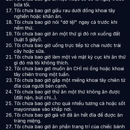
bữa tối.
Tôi chưa bao giờ giấu rau dưới đống khoai tây
nghiền hoặc khăn ăn.
Tôi chưa bao giờ nói "dở tệ!" ngay cả trước khi
nếm thử.
Tôi chưa bao giờ ăn một thứ gì đó rơi xuống đất
(luật 5 giây!).
Tôi chưa bao giờ uống trực tiếp từ chai nước trái
cây hoặc sữa.
Tôi chưa bao giờ làm một vẻ mặt kỳ cục khi ăn thứ
gì đó mà tôi không thích.
Tôi chưa bao giờ muốn ăn CHỈ mì ống hoặc khoai
tây chiên trong một tuần.
Tôi chưa bao giờ gắp một miếng khoai tây chiên từ
đĩa của người bên cạnh.
Tôi chưa bao giờ thử ăn một thứ không ăn được
(đất nặn, bút chì...).
Tôi chưa bao giờ cho quá nhiều tương cà hoặc sốt
mayonnaise vào khắp nơi.
Tôi chưa bao giờ giả vờ đã ăn hết đĩa để được ăn
tráng miệng.
Tôi chưa bao giờ ăn phần trang trí của chiếc bánh