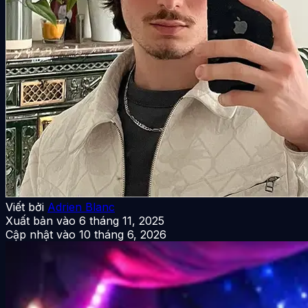
Viết bởi
Adrien Blanc
Xuất bản vào
6 tháng 11, 2025
Cập nhật vào
10 tháng 6, 2026