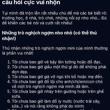
câu hỏi cực vui nhộn
Tụi mình đã trộn lẫn rất nhiều chủ đề mà các bé biết rõ:
trường học, ở nhà, trò chơi, những nỗi sợ nho nhỏ... Đủ
để khiến các bé nói và cười rất nhiều!
Những trò nghịch ngợm nho nhỏ (có thể thú
nhận!)
Thú nhận những trò nghịch ngợm mini của mình thường
là phần vui nhất!
Tôi chưa bao giờ vẽ bậy lên tường hoặc đồ đạc.
Tôi chưa bao giờ giấu một thứ gì đó để không phải
dọn dẹp.
Tôi chưa bao giờ giả vờ ngủ khi bố hoặc mẹ đến.
Tôi chưa bao giờ đổ tội cho anh/chị/em/con chó
về một trò nghịch ngợm mà mình đã làm.
Tôi chưa bao giờ nhảy trên giường hoặc trên ghế
sofa.
Tôi chưa bao giờ làm đổ ly nước (nước trái cây,
sữa...) và nói rằng không phải do mình.