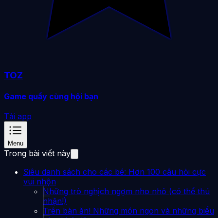
TOZ
Game quẩy cùng hội bạn
Tải app
Menu
Trong bài viết này
Siêu danh sách cho các bé: Hơn 100 câu hỏi cực
vui nhộn
Những trò nghịch ngợm nho nhỏ (có thể thú
nhận!)
Trên bàn ăn! Những món ngon và những biểu