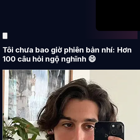
Tôi chưa bao giờ phiên bản nhí: Hơn
100 câu hỏi ngộ nghĩnh 😄