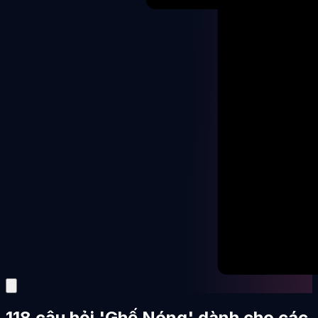
118 câu hỏi 'Ghế Nóng' dành cho các