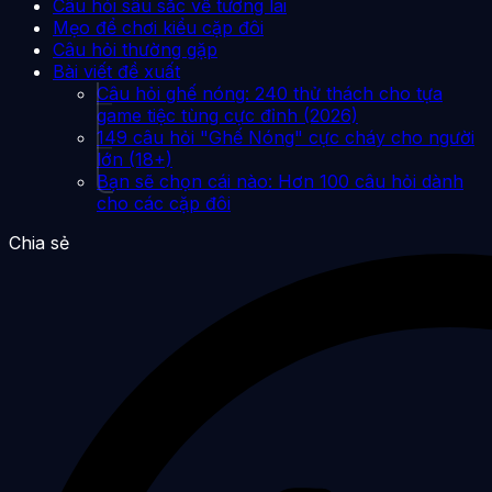
Câu hỏi sâu sắc về tương lai
Mẹo để chơi kiểu cặp đôi
Câu hỏi thường gặp
Bài viết đề xuất
Câu hỏi ghế nóng: 240 thử thách cho tựa
game tiệc tùng cực đỉnh (2026)
149 câu hỏi "Ghế Nóng" cực cháy cho người
lớn (18+)
Bạn sẽ chọn cái nào: Hơn 100 câu hỏi dành
cho các cặp đôi
Chia sẻ