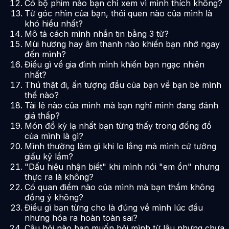
Có bộ phim nào bạn chỉ xem vì mình thích không?
Từ góc nhìn của bạn, thói quen nào của mình là
khó hiểu nhất?
Mô tả cách mình nhắn tin bằng 3 từ?
Mùi hương hay âm thanh nào khiến bạn nhớ ngay
đến mình?
Điều gì về gia đình mình khiến bạn ngạc nhiên
nhất?
Thú thật đi, ấn tượng đầu của bạn về bạn bè mình
thế nào?
Tài lẻ nào của mình mà bạn nghĩ mình đang đánh
giá thấp?
Món đồ kỳ lạ nhất bạn từng thấy trong đống đồ
của mình là gì?
Mình thường làm gì khi lo lắng mà mình cứ tưởng
giấu kỹ lắm?
"Dấu hiệu nhận biết" khi mình nói "em ổn" nhưng
thực ra là không?
Có quan điểm nào của mình mà bạn thầm không
đồng ý không?
Điều gì bạn từng cho là đúng về mình lúc đầu
nhưng hóa ra hoàn toàn sai?
Câu hỏi nào bạn muốn hỏi mình từ lâu nhưng chưa