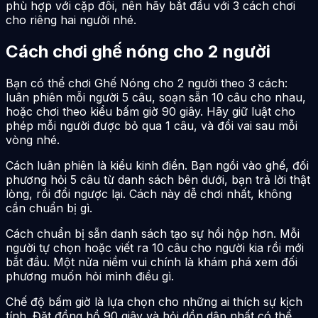
phù hợp với cặp đôi, nên hãy bắt đầu với 3 cách chơi
cho riêng hai người nhé.
Cách chơi ghế nóng cho 2 người
Bạn có thể chơi Ghế Nóng cho 2 người theo 3 cách:
luân phiên mỗi người 5 câu, soạn sẵn 10 câu cho nhau,
hoặc chơi theo kiểu bấm giờ 90 giây. Hãy giữ luật cho
phép mỗi người được bỏ qua 1 câu, và đổi vai sau mỗi
vòng nhé.
Cách luân phiên là kiểu kinh điển. Bạn ngồi vào ghế, đối
phương hỏi 5 câu từ danh sách bên dưới, bạn trả lời thật
lòng, rồi đổi ngược lại. Cách này dễ chơi nhất, không
cần chuẩn bị gì.
Cách chuẩn bị sẵn danh sách tạo sự hồi hộp hơn. Mỗi
người tự chọn hoặc viết ra 10 câu cho người kia rồi mới
bắt đầu. Một nửa niềm vui chính là khám phá xem đối
phương muốn hỏi mình điều gì.
Chế độ bấm giờ là lựa chọn cho những ai thích sự kịch
tính. Đặt đồng hồ 90 giây và hỏi dồn dập nhất có thể.