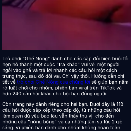
Trò chơi "Ghế Nóng" dành cho các cặp đôi biến buổi tối
hẹn hò thành một cuộc "tra khảo" vui vẻ: một người
ngồi vào ghế và trả lời nhanh các câu hỏi một cách
trung thực, sau đó đổi vai. Chỉ vậy thôi. Hướng dẫn chi
tiết về
trò chơi Ghế Nóng của chúng tôi
sẽ giúp bạn nắm
rõ luật chơi cho nhóm, phiên bản viral trên TikTok và
hơn 240 câu hỏi khác cho hội bạn đông người.
Còn trang này dành riêng cho hai bạn. Dưới đây là 118
câu hỏi được sắp xếp theo cấp độ, từ những câu hỏi
làm quen dù yêu bao lâu vẫn thấy thú vị, cho đến
những câu "nóng bỏng" và cả những tâm sự lúc 2 giờ
sáng. Vì phiên bản dành cho nhóm không hoàn toàn