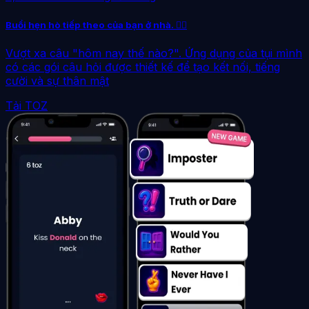
Buổi hẹn hò tiếp theo của bạn ở nhà. ❤️‍🔥
Vượt xa câu "hôm nay thế nào?". Ứng dụng của tụi mình
có các gói câu hỏi được thiết kế để tạo kết nối, tiếng
cười và sự thân mật
Tải TOZ