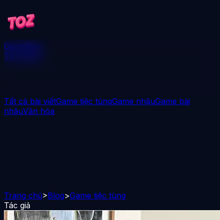
Game
Blog
Tải xuống
Tất cả bài viết
Game tiệc tùng
Game nhậu
Game bài
nhậu
Văn hóa
Trang chủ
>
Blog
>
Game tiệc tùng
Tác giả