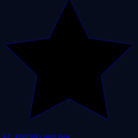
4,7
·
4.000.000+ người dùng