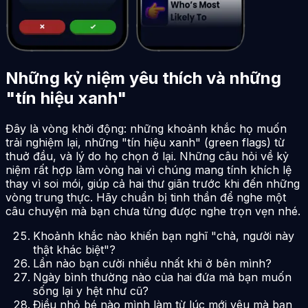
Những kỷ niệm yêu thích và những
"tín hiệu xanh"
Đây là vòng khởi động: những khoảnh khắc họ muốn
trải nghiệm lại, những "tín hiệu xanh" (green flags) từ
thuở đầu, và lý do họ chọn ở lại. Những câu hỏi về kỷ
niệm rất hợp làm vòng hai vì chúng mang tính khích lệ
thay vì soi mói, giúp cả hai thư giãn trước khi đến những
vòng trung thực. Hãy chuẩn bị tinh thần để nghe một
câu chuyện mà bạn chưa từng được nghe trọn vẹn nhé.
Khoảnh khắc nào khiến bạn nghĩ "chà, người này
thật khác biệt"?
Lần nào bạn cười nhiều nhất khi ở bên mình?
Ngày bình thường nào của hai đứa mà bạn muốn
sống lại y hệt như cũ?
Điều nhỏ bé nào mình làm từ lúc mới yêu mà bạn