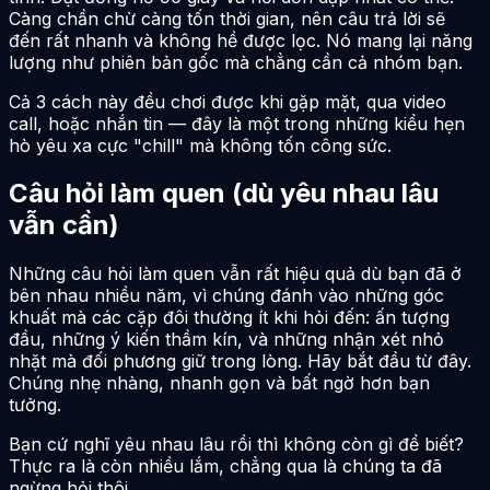
Càng chần chừ càng tốn thời gian, nên câu trả lời sẽ
đến rất nhanh và không hề được lọc. Nó mang lại năng
lượng như phiên bản gốc mà chẳng cần cả nhóm bạn.
Cả 3 cách này đều chơi được khi gặp mặt, qua video
call, hoặc nhắn tin — đây là một trong những kiểu hẹn
hò yêu xa cực "chill" mà không tốn công sức.
Câu hỏi làm quen (dù yêu nhau lâu
vẫn cần)
Những câu hỏi làm quen vẫn rất hiệu quả dù bạn đã ở
bên nhau nhiều năm, vì chúng đánh vào những góc
khuất mà các cặp đôi thường ít khi hỏi đến: ấn tượng
đầu, những ý kiến thầm kín, và những nhận xét nhỏ
nhặt mà đối phương giữ trong lòng. Hãy bắt đầu từ đây.
Chúng nhẹ nhàng, nhanh gọn và bất ngờ hơn bạn
tưởng.
Bạn cứ nghĩ yêu nhau lâu rồi thì không còn gì để biết?
Thực ra là còn nhiều lắm, chẳng qua là chúng ta đã
ngừng hỏi thôi.