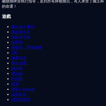
繼續抽牌並執行指令，直到所有牌都抽完，有人承受了國王杯
的命運！
遊戲
真心話大冒險
我從來沒有
誰最有可能
你寧願
是或否，不准解釋
7秒
她是10分
問答遊戲
團隊戰
國王杯
紅或黑
賽馬
挑戰 Chooser
誰是臥底
純潔度測試