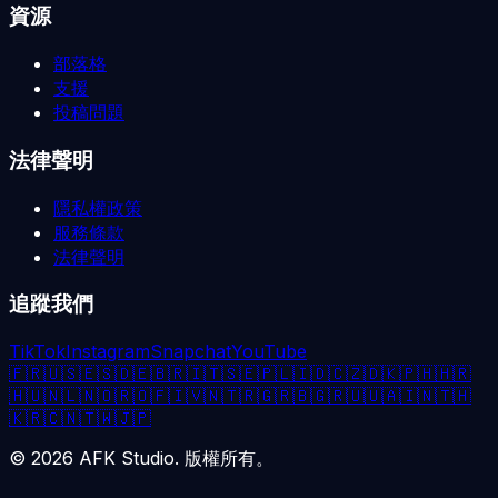
資源
部落格
支援
投稿問題
法律聲明
隱私權政策
服務條款
法律聲明
追蹤我們
TikTok
Instagram
Snapchat
YouTube
🇫🇷
🇺🇸
🇪🇸
🇩🇪
🇧🇷
🇮🇹
🇸🇪
🇵🇱
🇮🇩
🇨🇿
🇩🇰
🇵🇭
🇭🇷
🇭🇺
🇳🇱
🇳🇴
🇷🇴
🇫🇮
🇻🇳
🇹🇷
🇬🇷
🇧🇬
🇷🇺
🇺🇦
🇮🇳
🇹🇭
🇰🇷
🇨🇳
🇹🇼
🇯🇵
©
2026
AFK Studio. 版權所有。