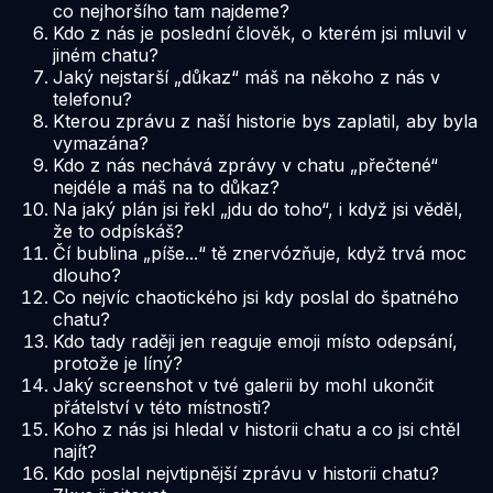
co nejhoršího tam najdeme?
Kdo z nás je poslední člověk, o kterém jsi mluvil v
jiném chatu?
Jaký nejstarší „důkaz“ máš na někoho z nás v
telefonu?
Kterou zprávu z naší historie bys zaplatil, aby byla
vymazána?
Kdo z nás nechává zprávy v chatu „přečtené“
nejdéle a máš na to důkaz?
Na jaký plán jsi řekl „jdu do toho“, i když jsi věděl,
že to odpískáš?
Čí bublina „píše...“ tě znervózňuje, když trvá moc
dlouho?
Co nejvíc chaotického jsi kdy poslal do špatného
chatu?
Kdo tady raději jen reaguje emoji místo odepsání,
protože je líný?
Jaký screenshot v tvé galerii by mohl ukončit
přátelství v této místnosti?
Koho z nás jsi hledal v historii chatu a co jsi chtěl
najít?
Kdo poslal nejvtipnější zprávu v historii chatu?