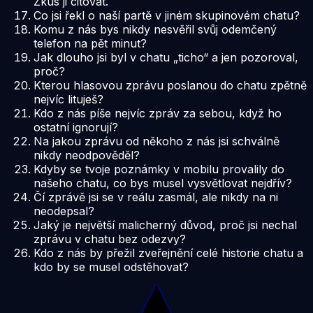
Zkus ji citovat.
Co jsi řekl o naší partě v jiném skupinovém chatu?
Komu z nás bys nikdy nesvěřil svůj odemčený
telefon na pět minut?
Jak dlouho jsi byl v chatu „ticho“ a jen pozoroval,
proč?
Kterou hlasovou zprávu poslanou do chatu zpětně
nejvíc lituješ?
Kdo z nás píše nejvíc zpráv za sebou, když ho
ostatní ignorují?
Na jakou zprávu od někoho z nás jsi schválně
nikdy neodpověděl?
Kdyby se tvoje poznámky v mobilu provalily do
našeho chatu, co bys musel vysvětlovat nejdřív?
Čí zprávě jsi se v reálu zasmál, ale nikdy na ni
neodepsal?
Jaký je největší malicherný důvod, proč jsi nechal
zprávu v chatu bez odezvy?
Kdo z nás by přežil zveřejnění celé historie chatu a
kdo by se musel odstěhovat?