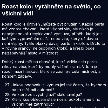
Roast kolo: vytáhněte na světlo, co
všichni vidí
Roast kolo je úroveň „můžete být brutální“. Každá parta
má vzorce chování, které všichni vidí, ale nikdo je
nepojmenoval: recyklovaná výmluva, příběh, který je s
každým vyprávěním delší, nebo vtip, který už dávno
není vtipný. Tyhle otázky dávají partě mikrofon. Držte to
v rovině srandy, ne osobních útoků, a křeslo bude
nejzábavnější místo v místnosti.
Dobrý roast míří na chování, které viděla celá parta,
nikdy na věci, které by mohly vážně zranit. V tom je
rozdíl mezi hláškou, které se zasměje celá místnost, a
koncem zábavy.
Jakou pochvalu si vynucuješ tak často, že bychom
na to měli mít automat?
Ve které ze svých „fází“ stále tajně jsi?
Který kus oblečení stále nosíš, ačkoliv jsme ti ho
všichni měli zatrhnout?