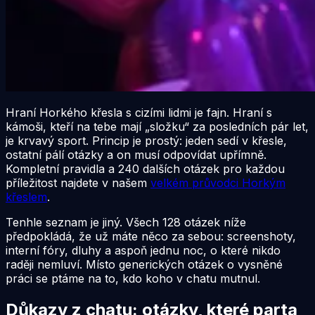
Hraní Horkého křesla s cizími lidmi je fajn. Hraní s
kámoši, kteří na tebe mají „složku“ za posledních pár let,
je krvavý sport. Princip je prostý: jeden sedí v křesle,
ostatní pálí otázky a on musí odpovídat upřímně.
Kompletní pravidla a 240 dalších otázek pro každou
příležitost najdete v našem
velkém průvodci Horkým
křeslem
.
Tenhle seznam je jiný. Všech 128 otázek níže
předpokládá, že už máte něco za sebou: screenshoty,
interní fóry, dluhy a aspoň jednu noc, o které nikdo
raději nemluví. Místo generických otázek o vysněné
práci se ptáme na to, kdo koho v chatu mutnul.
Důkazy z chatu: otázky, které parta