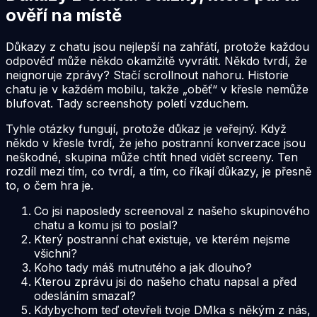
ověří na místě
Důkazy z chatu jsou nejlepší na zahřátí, protože každou
odpověď může někdo okamžitě vyvrátit. Někdo tvrdí, že
neignoruje zprávy? Stačí scrollnout nahoru. Historie
chatu je v každém mobilu, takže „oběť“ v křesle nemůže
blufovat. Tady screenshoty poletí vzduchem.
Tyhle otázky fungují, protože důkaz je veřejný. Když
někdo v křesle tvrdí, že jeho postranní konverzace jsou
neškodné, skupina může chtít hned vidět screeny. Ten
rozdíl mezi tím, co tvrdí, a tím, co říkají důkazy, je přesně
to, o čem hra je.
Co jsi naposledy screenoval z našeho skupinového
chatu a komu jsi to poslal?
Který postranní chat existuje, ve kterém nejsme
všichni?
Koho tady máš mutnutého a jak dlouho?
Kterou zprávu jsi do našeho chatu napsal a před
odesláním smazal?
Kdybychom teď otevřeli tvoje DMka s někým z nás,