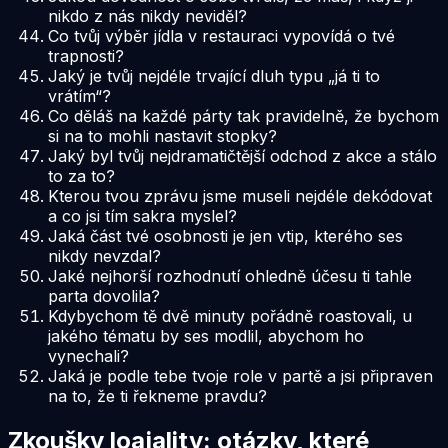
nikdo z nás nikdy neviděl?
Co tvůj výběr jídla v restauraci vypovídá o tvé
trapnosti?
Jaký je tvůj nejdéle trvající dluh typu „já ti to
vrátím“?
Co děláš na každé párty tak pravidelně, že bychom
si na to mohli nastavit stopky?
Jaký byl tvůj nejdramatičtější odchod z akce a stálo
to za to?
Kterou tvou zprávu jsme museli nejdéle dekódovat
a co jsi tím sakra myslel?
Jaká část tvé osobnosti je jen vtip, kterého ses
nikdy nevzdal?
Jaké nejhorší rozhodnutí ohledně účesu ti tahle
parta dovolila?
Kdybychom tě dvě minuty pořádně roastovali, u
jakého tématu by ses modlil, abychom ho
vynechali?
Jaká je podle tebe tvoje role v partě a jsi připraven
na to, že ti řekneme pravdu?
Zkoušky loajality: otázky, které