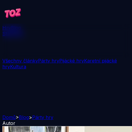
Hry
Blog
Stáhnout
Všechny články
Párty hry
Pijácké hry
Karetní pijácké
hry
Kultura
Domů
>
Blog
>
Párty hry
Autor