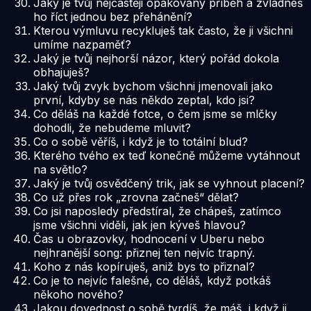
Jaký je tvůj nejčastěji opakovaný příběh a zvládneš
ho říct jednou bez přehánění?
Kterou výmluvu recykluješ tak často, že ji všichni
umíme nazpaměť?
Jaký je tvůj nejhorší názor, který pořád dokola
obhajuješ?
Jaký tvůj zvyk bychom všichni jmenovali jako
první, kdyby se nás někdo zeptal, kdo jsi?
Co děláš na každé fotce, o čem jsme se mlčky
dohodli, že nebudeme mluvit?
Co o sobě věříš, i když je to totální blud?
Kterého tvého ex teď konečně můžeme vytáhnout
na světlo?
Jaký je tvůj osvědčený trik, jak se vyhnout placení?
Co už přes rok „zrovna začneš“ dělat?
Co jsi naposledy předstíral, že chápeš, zatímco
jsme všichni viděli, jak jen kýveš hlavou?
Čas u obrazovky, hodnocení v Uberu nebo
nejhranější song: přiznej ten nejvíc trapný.
Koho z nás kopíruješ, aniž bys to přiznal?
Co je to nejvíc falešné, co děláš, když potkáš
někoho nového?
Jakou dovednost o sobě tvrdíš, že máš, i když ji