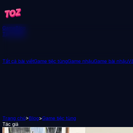
Game
Blog
Tải xuống
Tất cả bài viết
Game tiệc tùng
Game nhậu
Game bài nhậu
V
Trang chủ
>
Blog
>
Game tiệc tùng
Tác giả