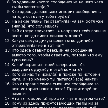
За удаление какого сообщения из нашего чата
ты бы заплатил(а)?
Кто здесь дольше всех игнорит сообщения в
чате, и есть ли у тебя пруфы?
На какие планы ты ответил(а) «я за», хотя уже
знал(а), что сольешься?
Чей статус «печатает…» напрягает тебя больше
всего, когда висит слишком долго?
Какую самую дикую вещь ты когда-либо
отправлял(а) не в тот чат?
Кто здесь ставит реакции на сообщения
вместо того, чтобы ответить, потому что ему
тупо лень?
Какой скрин из твоей галереи мог бы
разрушить дружбу в этой комнате?
Кого из нас ты искал(а) в поиске по истории
чата, и что именно ты пытался(-ась) найти?
Кто отправил самое смешное сообщение за
всю историю нашего чата? Процитируй по
памяти.
Что ты говорил(а) про этот чат в другом чате?
Кому из здесь присутствующих ты бы ни за
что не доверил(а) свой разблокированный