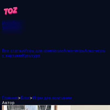
Игры
Блог
Загрузить
Все статьи
Игры для компании
Алко-игры
Алко-игры
с картами
Культура
Главная
>
Блог
>
Игры для компании
Автор