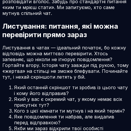
розповідати вголос. Забудь про стандартні питання
«ким ти мрієш стати». Ми запитуємо, хто саме
мутнув спільний чат.
Листування: питання, які можна
перевірити прямо зараз
Листування в чатах — ідеальний початок, бо кожну
відповідь можна миттєво перевірити. Хтось
запевняє, що ніколи не ігнорує повідомлення?
Гортайте вгору. Історія чату завжди під рукою, тому
«жертва» на стільці не зможе блефувати. Починайте
тут, і нехай скріншоти летять у бій.
Який останній скріншот ти зробив із цього чату
і кому його відправив?
Який у вас є окремий чат, у якому немає всіх
присутніх тут?
Кого з цієї кімнати ти мутнув і на який термін?
Яке повідомлення ти набрав, але видалив
перед відправкою?
Якби ми зараз відкрили твої особисті