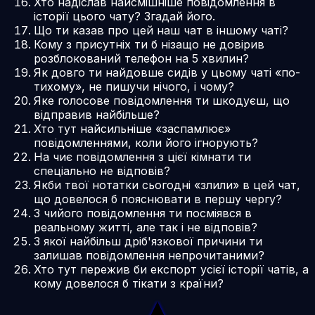
Хто надіслав найсмішніше повідомлення в
історії цього чату? Згадай його.
Що ти казав про цей наш чат в іншому чаті?
Кому з присутніх ти б нізащо не довірив
розблокований телефон на 5 хвилин?
Як довго ти найдовше сидів у цьому чаті «по-
тихому», не пишучи нічого, і чому?
Яке голосове повідомлення ти шкодуєш, що
відправив найбільше?
Хто тут найсильніше «заспамлює»
повідомленнями, коли його ігнорують?
На чиє повідомлення з цієї кімнати ти
спеціально не відповів?
Якби твої нотатки сьогодні «злили» в цей чат,
що довелося б пояснювати в першу чергу?
З чийого повідомлення ти посміявся в
реальному житті, але так і не відповів?
З якої найбільш дріб'язкової причини ти
залишав повідомлення непрочитаними?
Хто тут пережив би експорт усієї історії чатів, а
кому довелося б тікати з країни?