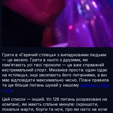
Грати в «Гарячий стілець» з випадковими людьми
— це весело. Грати в нього з друзями, які
пам'ятають усі твої проколи — це вже справжній
екстремальний спорт. Механіка проста: один сідає
на «стілець», інші засипають його питаннями, а він
має відповідати максимально чесно. Повні правила
та ще більше питань шукай у нашому
повному гайді
з гри
.
Цей список — інший. Усі 128 питань розраховані на
компанії, які мають спільне минуле: скріншоти,
локальні жарти, борги та ночі, про які ніхто не хоче