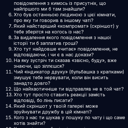
повідомлення з кимось із присутніх, що
найгіршого ми б там знайшли?
Хто був останньою людиною з цієї кімнати,
про яку ти говорив в іншому чаті?
Який найстаріший «компромат» (скріншот) у
тебе зберігся на когось із нас?
За видалення якого повідомлення з нашої
історії ти б заплатив гроші?
Хто тут найдовше «читає» повідомлення, не
відповідаючи, і чи є в нас докази?
На яку зустріч ти сказав «звісно, буду», вже
знаючи, що зіллєшся?
Чий «індикатор друку» (бульбашка з крапками)
змушує тебе нервувати, коли він висить
занадто довго?
Що найхаотичніше ти відправляв не в той чат?
Хто тут просто ставить реакції замість
відповіді, бо лінь писати?
Який скріншот у твоїй галереї може
зруйнувати дружбу в цій кімнаті?
Кого з нас ти шукав у пошуку по чату і що саме
хотів знайти?