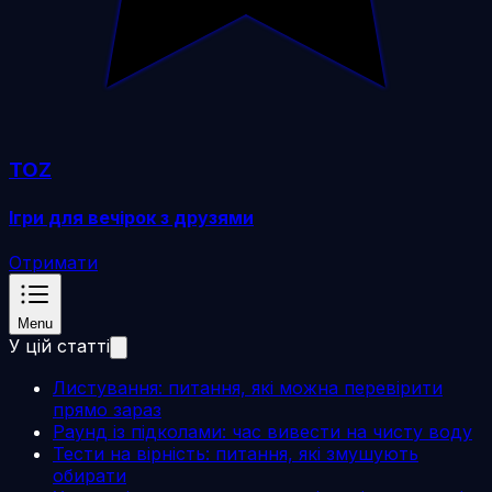
TOZ
Ігри для вечірок з друзями
Отримати
Menu
У цій статті
Листування: питання, які можна перевірити
прямо зараз
Раунд із підколами: час вивести на чисту воду
Тести на вірність: питання, які змушують
обирати