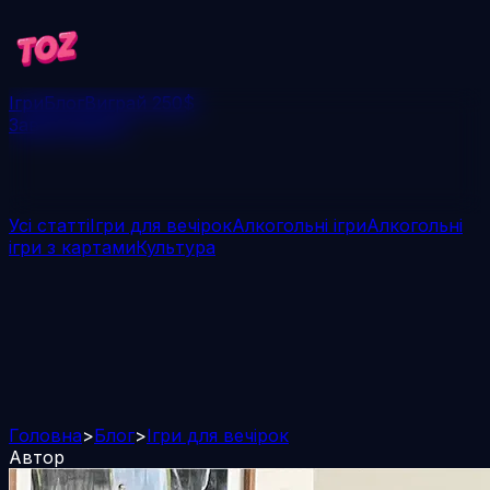
Ігри
Блог
Виграй 250$
Завантажити
Усі статті
Ігри для вечірок
Алкогольні ігри
Алкогольні
ігри з картами
Культура
Головна
>
Блог
>
Ігри для вечірок
Автор