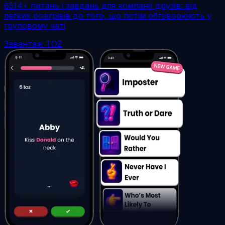
6514+ питань і завдань для компанії друзів: від
легких розігрівів до того, що потім обговорюють у
груповому чаті
Завантаж TOZ