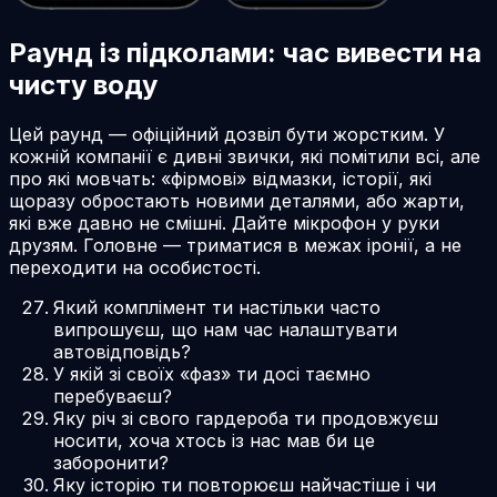
Раунд із підколами: час вивести на
чисту воду
Цей раунд — офіційний дозвіл бути жорстким. У
кожній компанії є дивні звички, які помітили всі, але
про які мовчать: «фірмові» відмазки, історії, які
щоразу обростають новими деталями, або жарти,
які вже давно не смішні. Дайте мікрофон у руки
друзям. Головне — триматися в межах іронії, а не
переходити на особистості.
Який комплімент ти настільки часто
випрошуєш, що нам час налаштувати
автовідповідь?
У якій зі своїх «фаз» ти досі таємно
перебуваєш?
Яку річ зі свого гардероба ти продовжуєш
носити, хоча хтось із нас мав би це
заборонити?
Яку історію ти повторюєш найчастіше і чи