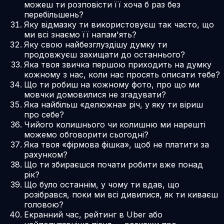
можеш ти розповісти її хоча б раз без
перебільшень?
Яку відмазку ти використовуєш так часто, що
ми всі знаємо її напам'ять?
Яку свою найбезглуздішу думку ти
продовжуєш захищати до останнього?
Яка твоя звичка першою приходить на думку
кожному з нас, коли нас просять описати тебе?
Що ти робиш на кожному фото, про що ми
мовчки домовилися не згадувати?
Яка найбільш «делюжна» річ, у яку ти віриш
про себе?
Чийого колишнього чи колишню ми нарешті
можемо обговорити сьогодні?
Яка твоя «фірмова фішка», щоб не платити за
рахунком?
Що ти збираєшся почати робити вже понад
рік?
Що було останнім, у чому ти вдав, що
розібрався, поки ми всі дивилися, як ти киваєш
головою?
Екранний час, рейтинг в Uber або