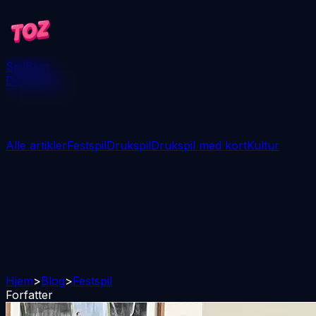
Spil
Blog
Download
Alle artikler
Festspil
Drukspil
Drukspil med kort
Kultur
Hjem
>
Blog
>
Festspil
Forfatter