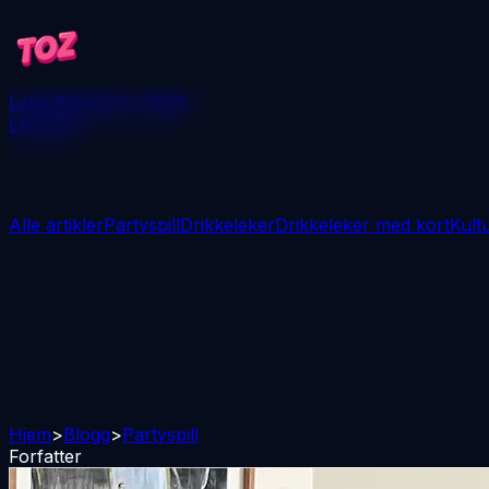
Leker
Blogg
Vinn 250$
Last ned
Alle artikler
Partyspill
Drikkeleker
Drikkeleker med kort
Kult
Hjem
>
Blogg
>
Partyspill
Forfatter