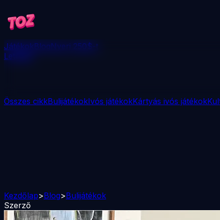
Játékok
Blog
Nyerj 250$-t
Letöltés
Összes cikk
Bulijátékok
Ivós játékok
Kártyás ivós játékok
Kul
Kezdőlap
>
Blog
>
Bulijátékok
Szerző