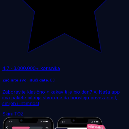
4,7
·
3.000.000+ korisnika
Začinite svoj idući date. ❤️‍🔥
Zaboravite klasično « kakav ti je bio dan? ». Naša app
ima pakete pitanja stvorene da boostaju povezanost,
smijeh i intimnost
Skini TOZ