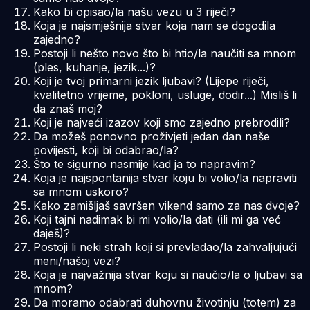
Kako bi opisao/la našu vezu u 3 riječi?
Koja je najsmješnija stvar koja nam se dogodila
zajedno?
Postoji li nešto novo što bi htio/la naučiti sa mnom
(ples, kuhanje, jezik...)?
Koji je tvoj primarni jezik ljubavi? (Lijepe riječi,
kvalitetno vrijeme, pokloni, usluge, dodir...) Misliš li
da znaš moj?
Koji je najveći izazov koji smo zajedno prebrodili?
Da možeš ponovno proživjeti jedan dan naše
povijesti, koji bi odabrao/la?
Što te sigurno nasmije kad ja to napravim?
Koja je najspontanija stvar koju bi volio/la napraviti
sa mnom uskoro?
Kako zamišljaš savršen vikend samo za nas dvoje?
Koji tajni nadimak bi mi volio/la dati (ili mi ga već
daješ)?
Postoji li neki strah koji si prevladao/la zahvaljujući
meni/našoj vezi?
Koja je najvažnija stvar koju si naučio/la o ljubavi sa
mnom?
Da moramo odabrati duhovnu životinju (totem) za