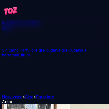
Igre
Blog
Osvoji 250$
Skini
Svi članci
Party igre
Igre cuganja
Igre cuganja s
kartama
Kultura
Naslovnica
>
Blog
>
Party igre
Autor