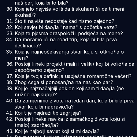
naš par, koja bi to bila?
Koje jelo najviše voliš da ti skuham (ili da ti meni
skuhaš)?
Što ti najviše nedostaje kad nismo zajedno?
Koji savjet bi dao/la "nama" s početka veze?
Koja te pjesma oraspoloži i podsjeća na mene?
Da moramo ići na road trip, koja bi bila prva
destinacija?
Koja je najneočekivanija stvar koju si otkrio/la o
meni?
Postoji li neki projekt (mali ili veliki) koji bi volio/la da
započnemo zajedno?
Koja je tvoja definicija uspješne romantične večeri?
Zbog čega si ponosan/na na nas kao par?
Koji je najznačajniji poklon koji sam ti dao/la (ne
nužno najskuplji)?
Da zamijenimo živote na jedan dan, koja bi bila prva
stvar koju bi napravio/la?
Koji ti je najdraži tip zagrljaja?
Postoji li neka navika iz samačkog života koju si
(malo) zadržao/la?
Koji je najbolji savjet koji si mi dao/la?