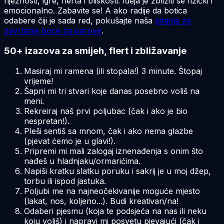
nježnosti, igre, flerta i bliskosti. Ideja je zbližiti se fizički i
emocionalno. Zabavite se! A ako radije da botica
odabere čiji je sada red, pokušajte naša
pitanja za
zavrtanje boce za parove
.
50+ izazova za smijeh, flert i zbližavanje
Masiraj mi ramena (ili stopala!) 3 minute. Štopaj
vrijeme!
Šapni mi tri stvari koje danas posebno voliš na
meni.
Rekreiraj naš prvi poljubac (čak i ako je bio
nespretan!).
Pleši sentiš sa mnom, čak i ako nema glazbe
(pjevat ćemo je u glavi!).
Pripremi mi mali zalogaj iznenađenja s onim što
nađeš u hladnjaku/ormarićima.
Napiši kratku slatku poruku i sakrij je u moj džep,
torbu ili ispod jastuka.
Poljubi me na najneočekivanije moguće mjesto
(lakat, nos, koljeno...). Budi kreativan/na!
Odaberi pjesmu (koja te podsjeća na nas ili neku
koju voliš) i napravi mi posvetu pjevajući (čak i