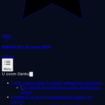
TOZ
Najjače igre za tvoju ekipu
Nabavi
Menu
U ovom članku
Istina, i samo istina (o vama): pitanja koja zbližavaju
50+ pitanja za istraživanje vašeg zajedničkog
svijeta
Vrijeme je za akciju (i povezanost)! Izazovi za
parove