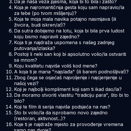
Da je naša veza pjesma, koja bi to bila i zašto?
Koja je najromantičnija gesta koju sam napravio/la
za tebe (po tvom mišljenju)?
Koja te moja mala navika potajno nasmijava (ili
živcira, budi iskren/a!)?
Da sutra dobijemo na lotu, koja bi bila prva ludost
koju bismo napravili zajedno?
Koja ti je najdraža uspomena s našeg zadnjeg
putovanja/izlaska?
Postoji li neki san koji bi apsolutno volio/la ostvariti
sa mnom?
Koju kvalitetu najviše voliš kod mene?
A koja ti je mana "najslađa" (ili barem podnošljiva!)?
Zbog čega se osjećaš najvoljenije i najcjenjenije u
našoj vezi?
Koji je najbolji kompliment koji sam ti ikad dao/la?
Da moramo stvoriti vlastitu "tradiciju para", što bi to
bilo?
Koji te film ili serija najviše podsjeća na nas?
Što bi volio/la da isprobamo novo zajedno
(restoran, aktivnost...)?
Koje ti je najdraže mjesto za provođenje vremena
samo nas dvoje?