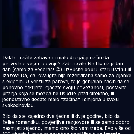
Dakle, tražite zabavan i malo drugačiji način da
provedete večer u dvoje? Zaboravite Netflix na jedan
dan (samo za večeras! 😉) i izvucite dobru staru
Istinu ili
izazov
! Da, da, ova igra nije rezervirana samo za pijanke
s ekipom. U verziji za parove, to je genijalan način da se
ponovno otkrijete, ojačate svoju povezanost, postavite
pitanja koja se možda ne usudite pitati direktno, ili
jednostavno dodate malo "začina" i smijeha u svoju
svakodnevicu.
Bilo da ste zajedno dva tjedna ili dvije godine, bilo da
želite romantiku, povjerljive razgovore ili se samo dobro
nasmijati zajedno, imamo ono što vam treba. Evo više od
100 pitanja i izazova posebno osmišljenih za
igranje