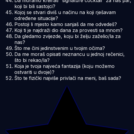
Da moramo kreirati "signature cocktail" za naš par,
koji bi bili sastojci?
Kojoj se stvari diviš u načinu na koji rješavam
određene situacije?
Postoji li mjesto kamo sanjaš da me odvedeš?
Koji ti je najdraži dio dana za provesti sa mnom?
Da gledamo zvijezde, koju bi želju zaželio/la za
nas?
Što me čini jedinstvenim u tvojim očima?
Da me moraš opisati neznancu u jednoj rečenici,
što bi rekao/la?
Koja je tvoja najveća fantazija (koju možemo
ostvariti u dvoje)?
Što te fizički najviše privlači na meni, baš sada?