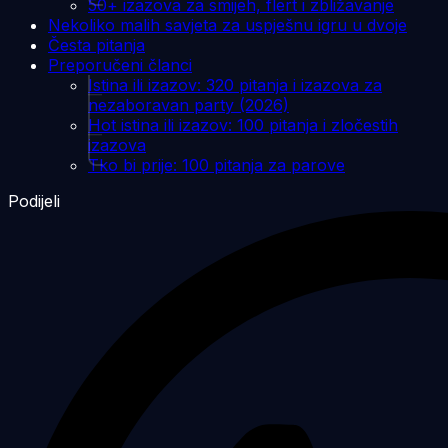
50+ izazova za smijeh, flert i zbližavanje
Nekoliko malih savjeta za uspješnu igru u dvoje
Česta pitanja
Preporučeni članci
Istina ili izazov: 320 pitanja i izazova za
nezaboravan party (2026)
Hot istina ili izazov: 100 pitanja i zločestih
izazova
Tko bi prije: 100 pitanja za parove
Podijeli