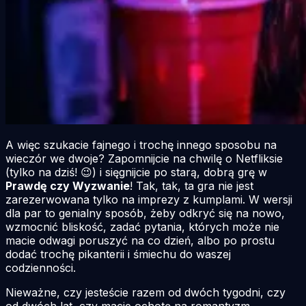
A więc szukacie fajnego i trochę innego sposobu na
wieczór we dwoje? Zapomnijcie na chwilę o Netfliksie
(tylko na dziś! 😉) i sięgnijcie po starą, dobrą grę w
Prawdę czy Wyzwanie
! Tak, tak, ta gra nie jest
zarezerwowana tylko na imprezy z kumplami. W wersji
dla par to genialny sposób, żeby odkryć się na nowo,
wzmocnić bliskość, zadać pytania, których może nie
macie odwagi poruszyć na co dzień, albo po prostu
dodać trochę pikanterii i śmiechu do waszej
codzienności.
Nieważne, czy jesteście razem od dwóch tygodni, czy
od dwóch lat, czy macie ochotę na romantyzm,