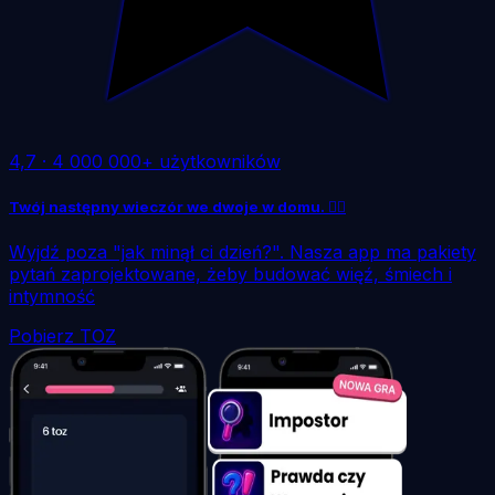
4,7
·
4 000 000+ użytkowników
Twój następny wieczór we dwoje w domu. ❤️‍🔥
Wyjdź poza "jak minął ci dzień?". Nasza app ma pakiety
pytań zaprojektowane, żeby budować więź, śmiech i
intymność
Pobierz TOZ