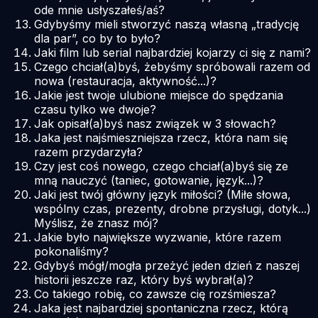
ode mnie usłyszałeś/aś?
Gdybyśmy mieli stworzyć naszą własną „tradycję
dla par”, co by to było?
Jaki film lub serial najbardziej kojarzy ci się z nami?
Czego chciał(a)byś, żebyśmy spróbowali razem od
nowa (restauracja, aktywność...)?
Jakie jest twoje ulubione miejsce do spędzania
czasu tylko we dwoje?
Jak opisał(a)byś nasz związek w 3 słowach?
Jaka jest najśmieszniejsza rzecz, która nam się
razem przydarzyła?
Czy jest coś nowego, czego chciał(a)byś się ze
mną nauczyć (taniec, gotowanie, język...)?
Jaki jest twój główny język miłości? (Miłe słowa,
wspólny czas, prezenty, drobne przysługi, dotyk...)
Myślisz, że znasz mój?
Jakie było największe wyzwanie, które razem
pokonaliśmy?
Gdybyś mógł/mogła przeżyć jeden dzień z naszej
historii jeszcze raz, który byś wybrał(a)?
Co takiego robię, co zawsze cię rozśmiesza?
Jaka jest najbardziej spontaniczna rzecz, którą