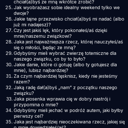
chciał(a)byś ze mną wkrótce zrobić?
Jak wyobrażasz sobie idealny weekend tylko we
dwoje?
Jakie tajne przezwisko chciał(a)byś mi nadać (albo
już mi nadajesz)?
Czy jest jakiś lęk, który pokonałeś/aś dzięki
mnie/naszemu związkowi?
Jaka jest najważniejsza rzecz, której nauczyłeś/aś
się o miłości, będąc ze mną?
Gdybyśmy mieli wybrać zwierzę totemiczne dla
naszego związku, co by to było?
Jakie danie, które ci gotuję (albo ty gotujesz dla
mnie), lubisz najbardziej?
Za czym najbardziej tęsknisz, kiedy nie jesteśmy
razem?
Jaką radę dał(a)byś „nam” z początku naszego
związku?
Jaka piosenka wprawia cię w dobry nastrój i
przypomina o mnie?
Gdybyśmy mieli jechać w podróż autem, jaki byłby
pierwszy cel?
Jaka jest najbardziej nieoczekiwana rzecz, jakiej się
o mnie dowiedziałeś/aś?