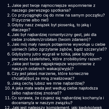
Jakie jest twoje najmocniejsze wspomnienie z
naszego pierwszego spotkania?
Co przyciągnęło cię do mnie na samym początku?
(Fizycznie albo nie!)
Gdyby nasz związek był piosenką, to jaką i
dlaczego?
Jaki był najbardziej romantyczny gest, jaki dla
ciebie zrobiłem/zrobiłam (twoim zdaniem)?
Jaki mój mały nawyk potajemnie wywołuje u ciebie
uśmiech (albo zgrzytanie zębów, bądź szczery/a!)?
Gdybyśmy jutro wygrali w totka, jakie byłoby
pierwsze szaleństwo, które zrobilibyśmy razem?
Jakie jest twoje najpiękniejsze wspomnienie z
naszych ostatnich wakacji/wyjść?
Czy jest jakieś marzenie, które koniecznie
chciał(a)byś ze mną zrealizować?
Jaką cechę lubisz we mnie najbardziej?
A jaka mała wada jest według ciebie najsłodsza
(albo najbardziej znośna!)?
Co sprawia, że czujesz się najbardziej kochany/a i
doceniany/a w naszym związku?
Jaki jest najlepszy komplement, jaki kiedykolwiek