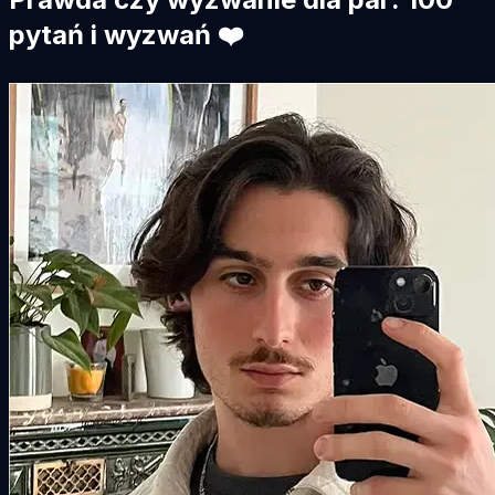
pytań i wyzwań ❤️