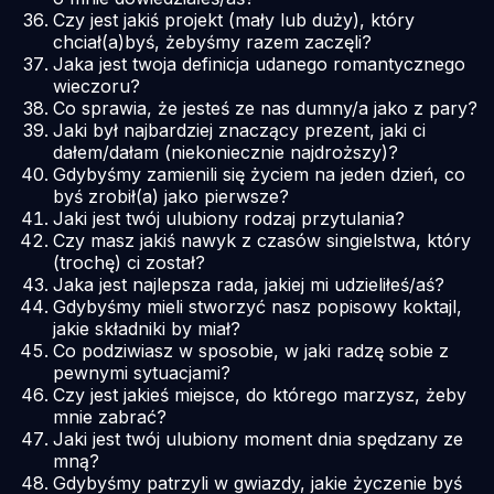
Czy jest jakiś projekt (mały lub duży), który
chciał(a)byś, żebyśmy razem zaczęli?
Jaka jest twoja definicja udanego romantycznego
wieczoru?
Co sprawia, że jesteś ze nas dumny/a jako z pary?
Jaki był najbardziej znaczący prezent, jaki ci
dałem/dałam (niekoniecznie najdroższy)?
Gdybyśmy zamienili się życiem na jeden dzień, co
byś zrobił(a) jako pierwsze?
Jaki jest twój ulubiony rodzaj przytulania?
Czy masz jakiś nawyk z czasów singielstwa, który
(trochę) ci został?
Jaka jest najlepsza rada, jakiej mi udzieliłeś/aś?
Gdybyśmy mieli stworzyć nasz popisowy koktajl,
jakie składniki by miał?
Co podziwiasz w sposobie, w jaki radzę sobie z
pewnymi sytuacjami?
Czy jest jakieś miejsce, do którego marzysz, żeby
mnie zabrać?
Jaki jest twój ulubiony moment dnia spędzany ze
mną?
Gdybyśmy patrzyli w gwiazdy, jakie życzenie byś