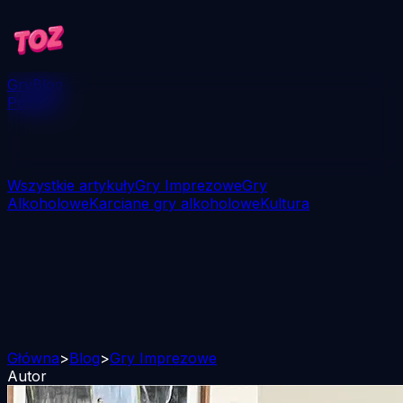
Gry
Blog
Pobierz
Wszystkie artykuły
Gry Imprezowe
Gry
Alkoholowe
Karciane gry alkoholowe
Kultura
Główna
>
Blog
>
Gry Imprezowe
Autor