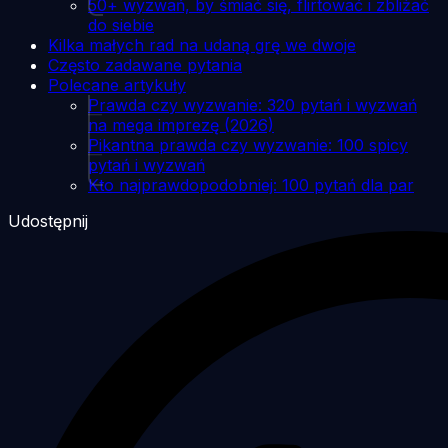
50+ wyzwań, by śmiać się, flirtować i zbliżać
do siebie
Kilka małych rad na udaną grę we dwoje
Często zadawane pytania
Polecane artykuły
Prawda czy wyzwanie: 320 pytań i wyzwań
na mega imprezę (2026)
Pikantna prawda czy wyzwanie: 100 spicy
pytań i wyzwań
Kto najprawdopodobniej: 100 pytań dla par
Udostępnij