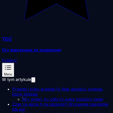
TOZ
Gry imprezowe ze znajomymi
Pobierz
Menu
W tym artykule
Prawda i tylko prawda (o Was dwojgu): pytania,
które zbliżają
50+ pytań, by odkryć wasz wspólny świat
Czas na akcję (i na bliskość)! Wyzwania specjalnie
dla par