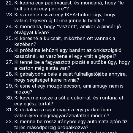
Ki kapna egy papírvágást, és mondaná, hogy "le
kell ülnöm egy percre"?
Ki szerelne össze egy IKEA-bútort úgy, hogy
valami teljesen új forma jönne ki belőle?
Ki mondaná, hogy "viszont", amikor a pincér jó
étvágyat kíván?
Ki keresné a kulcsait, miközben ott vannak a
kezében?
Ki próbálna lehúzni egy banánt az önkiszolgáló
kasszánál, és veszítene el egy vitát a géppel?
Ki tenné be a fagyasztott pizzát a sütőbe úgy, hogy
a karton még alatta van?
Ki gabalyodna bele a saját fülhallgatójába annyira,
hogy segítséget kéne hívnia?
Ki esne el egy mozgólépcsőn, ami amúgy nem is
mozog?
Ki keverné össze a sót a cukorral, és rontana el
egy egész tortát?
Ki dudálna rá saját magára egy parkolóban
valamilyen megmagyarázhatatlan módon?
Ki menne be rossz irányból egy automata ajtón tíz
teljes másodpercig próbálkozva?