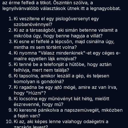
az érme felfedi a titkot. Őszintén szólva, a
legnyilvánvalóbb választások ütnek itt a legnagyobbat.
Ki veszítene el egy pislogóversenyt egy
szobanövénnyel?
Ki az a társaságból, aki simán betenne valamit a
mikróba úgy, hogy benne hagyja a villát?
Ki esne el felfelé a lépcsőn, majd csinálna úgy,
mintha mi sem történt volna?
Ki nyomna "Válasz mindenkinek"-et egy céges e-
mailre egyetlen lájk emojival?
Ki tenné be a telefonját a hűtőbe, hogy aztán
felhívja, mert nem találja?
Ki tapsolna, amikor leszáll a gép, és teljesen
komolyan is gondolná?
Ki ragadna be egy ajtó mögé, amire az van írva,
hogy "Húzni"?
Ki locsolna egy műnövényt két hétig, mielőtt
észrevenné, hogy mű?
Ki keresné pánikolva a napszemüvegét, miközben
a fején van?
Ki az, aki képes lenne valahogy odaégetni a
zacskós levest?