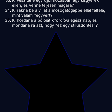
Ki veszítene egy ujjbirkózásban egy kisgyerek
ellen, és venné teljesen magára?
Ki rakná be a villát a mosogatógépbe éllel felfelé,
mint valami fegyvert?
Ki hordaná a pólóját kifordítva egész nap, és
mondaná rá azt, hogy "ez egy stílusdöntés"?