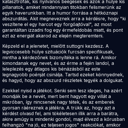
katasztrófák, kis nyilvános beégések és azok a hülye kis
pillanatok, amiket mindannyian titokban felismerünk az
egyik haverunkban. Itt a humor forrása a hétköznapi
abszurditás. Akit megneveznek arra a kérdésre, hogy "ki
veszítene el egy harcot egy forgóajtóval", az most
garantáltan izzadni fog egy érmefeldobás miatt, és pont
ezt az energiát akarod az elején megteremteni.
Képzeld el a jelenetet, mielőtt suttogni kezdesz. A
legviccesebb hülye szituációk furcsán specifikusak,
mintha a kérdezőnek bizonyítéka is lenne rá. Amikor
kimondanak egy nevet, és az érme a fején landol, a
leleplezés egy átlagos kis bénázásból az este
legnagyobb poénját csinálja. Tartsd ezeket könnyednek,
és hagyd, hogy az abszurd részletek tegyék a dolgukat.
Ezekkel nyisd a játékot. Senki sem lesz ideges, ha azért
mondják be a nevét, mert bent hagyott egy villát a
mikróban, így nincsenek nagy tétek, és az emberek
gyorsan ráéreznek a játékra. A trükk az, hogy azt a
kérdést olvasd fel, ami tökéletesen illik arra a barátra,
akire amúgy is mindenki gondol, majd élvezd a kórusban
felhangzó "na jó, ez teljesen jogos" reakciókat, amikor