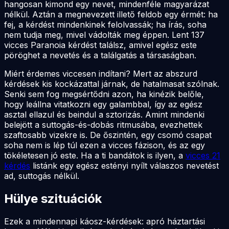
hangosan kimond egy nevet, mindenféle magyarázat
nélkül. Aztán a megnevezett illető feldob egy érmét: ha
fej, a kérdést mindenkinek felolvassák; ha írás, soha
nem tudja meg, mivel vádolták meg éppen. Lent 137
vicces Paranoia kérdést találsz, amivel egész este
pöröghet a nevetés és a találgatás a társaságban.
Miért érdemes viccesen indítani? Mert az abszurd
kérdések kis kockázattal járnak, de hatalmasat szólnak.
Senki sem fog megsértődni azon, ha kinézik belőle,
hogy leállna vitatkozni egy galambbal, így az egész
asztal ellazul és beindul a sztorizás. Amint mindenki
belejött a suttogás-és-dobás ritmusába, evezhettek
szaftosabb vizekre is. De őszintén, egy csomó csapat
soha nem is lép túl ezen a vicces fázison, és az egy
tökéletesen jó este. Ha a ti bandátok is ilyen, a
vicces 21
kérdés
listánk egy egész estényi nyílt válaszos nevetést
ad, suttogás nélkül.
Hülye szituációk
Ezek a mindennapi káosz-kérdések: apró háztartási