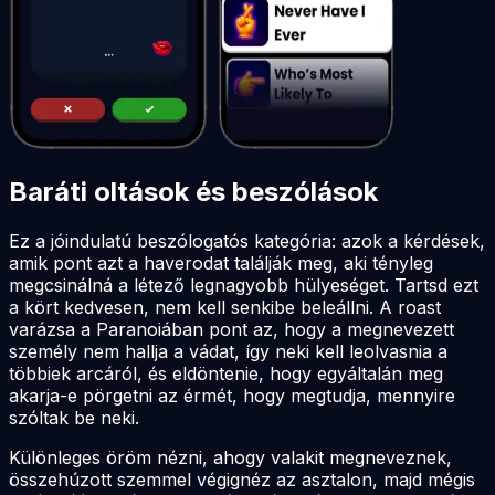
Baráti oltások és beszólások
Ez a jóindulatú beszólogatós kategória: azok a kérdések,
amik pont azt a haverodat találják meg, aki tényleg
megcsinálná a létező legnagyobb hülyeséget. Tartsd ezt
a kört kedvesen, nem kell senkibe beleállni. A roast
varázsa a Paranoiában pont az, hogy a megnevezett
személy nem hallja a vádat, így neki kell leolvasnia a
többiek arcáról, és eldöntenie, hogy egyáltalán meg
akarja-e pörgetni az érmét, hogy megtudja, mennyire
szóltak be neki.
Különleges öröm nézni, ahogy valakit megneveznek,
összehúzott szemmel végignéz az asztalon, majd mégis