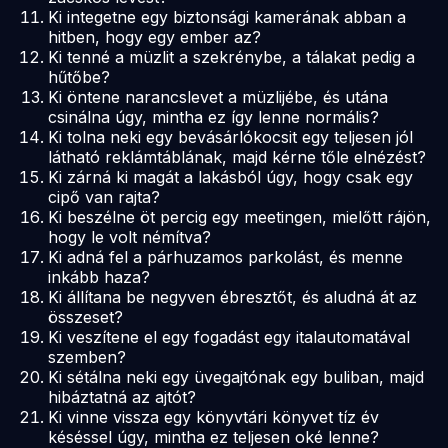
Ki integetne egy biztonsági kamerának abban a
hitben, hogy egy ember az?
Ki tenné a müzlit a szekrénybe, a tálakat pedig a
hűtőbe?
Ki öntene narancslevet a müzlijébe, és utána
csinálna úgy, mintha ez így lenne normális?
Ki tolna neki egy bevásárlókocsit egy teljesen jól
látható reklámtáblának, majd kérne tőle elnézést?
Ki zárná ki magát a lakásból úgy, hogy csak egy
cipő van rajta?
Ki beszélne öt percig egy meetingen, mielőtt rájön,
hogy le volt némítva?
Ki adná fel a párhuzamos parkolást, és menne
inkább haza?
Ki állítana be negyven ébresztőt, és aludná át az
összeset?
Ki veszítene el egy fogadást egy italautomatával
szemben?
Ki sétálna neki egy üvegajtónak egy buliban, majd
hibáztatná az ajtót?
Ki vinne vissza egy könyvtári könyvet tíz év
késéssel úgy, mintha ez teljesen oké lenne?