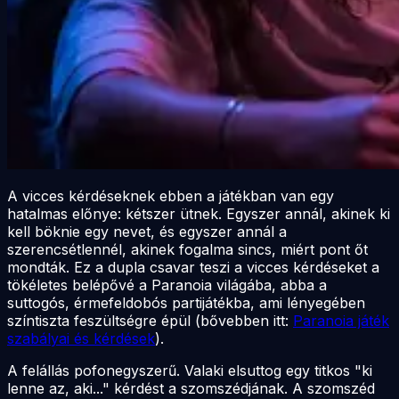
A vicces kérdéseknek ebben a játékban van egy
hatalmas előnye: kétszer ütnek. Egyszer annál, akinek ki
kell böknie egy nevet, és egyszer annál a
szerencsétlennél, akinek fogalma sincs, miért pont őt
mondták. Ez a dupla csavar teszi a vicces kérdéseket a
tökéletes belépővé a Paranoia világába, abba a
suttogós, érmefeldobós partijátékba, ami lényegében
színtiszta feszültségre épül (bővebben itt:
Paranoia játék
szabályai és kérdések
).
A felállás pofonegyszerű. Valaki elsuttog egy titkos "ki
lenne az, aki..." kérdést a szomszédjának. A szomszéd