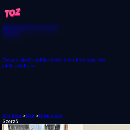
Játékok
Blog
Nyerj 250$-t
Letöltés
Összes cikk
Bulijátékok
Ivós játékok
Kártyás ivós
játékok
Kultúra
Kezdőlap
>
Blog
>
Bulijátékok
Szerző